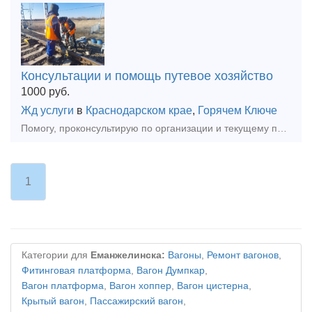
Консультации и помощь путевое хозяйство
1000
руб.
Жд услуги
в
Краснодарском крае
,
Горячем Ключе
Помогу, проконсультирую по организации и текущему проведению путевых работ на сети ржд, подъездных путях организаций. Полезно будет начинающим руководителям работ, если только что заступил на должн
1
Категории для
Еманжелинска:
Вагоны
,
Ремонт вагонов
,
Фитинговая платформа
,
Вагон Думпкар
,
Вагон платформа
,
Вагон хоппер
,
Вагон цистерна
,
Крытый вагон
,
Пассажирский вагон
,