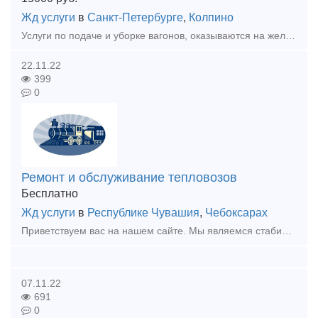
Жд услуги
в
Санкт-Петербурге
,
Колпино
Услуги по подаче и уборке вагонов, оказываются на железнодорожных путях необщего пользования, примыкающих к станции Пустынька (032105) Ленинградская область, Тосненский район, г. Никольское. Компания
22.11.22
399
0
Ремонт и обслуживание тепловозов
Бесплатно
Жд услуги
в
Республике Чувашия
,
Чебоксарах
Приветствуем вас на нашем сайте. Мы являемся стабильной и ответственной организацией, занимающейся поставкой запасных частей, техническим обслуживанием, ремонтом тепловозов серии: ТГК-2, ТГМ-23, ТГМ-
07.11.22
691
0