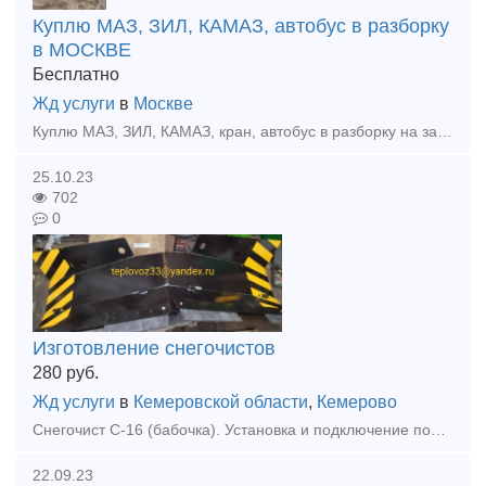
Куплю МАЗ, ЗИЛ, КАМАЗ, автобус в разборку
в МОСКВЕ
Бесплатно
Жд услуги
в
Москве
Куплю МАЗ, ЗИЛ, КАМАЗ, кран, автобус в разборку на запчасти в Москве Любого года и в любом состоянии, Условия вывоза и доставки по согласованию. цены договорные Контактный номер Руслан 8 965 3
25.10.23
702
0
Изготовление снегочистов
280
руб.
Жд услуги
в
Кемеровской области
,
Кемерово
Снегочист С-16 (бабочка). Установка и подключение подъёмного механизма ножей. Стоимость 280 000 рублей. Доставка в стоимость не включена.
22.09.23