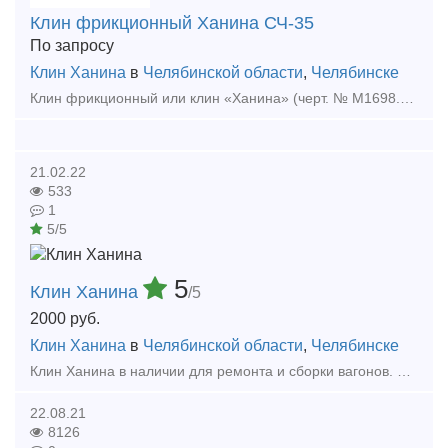
Клин фрикционный Ханина СЧ-35
По запросу
Клин Ханина
в
Челябинской области
,
Челябинске
Клин фрикционный или клин «Ханина» (черт. № М1698.00.002 СЧ-25 и М1698.00.003 СЧ-35,) относится к износостойким элементам по проекту модернизации грузовых вагонов M l698 ПКБ ЦВ. Изгота
21.02.22
533
1
5/5
5
Клин Ханина
/5
2000
руб.
Клин Ханина
в
Челябинской области
,
Челябинске
Клин Ханина в наличии для ремонта и сборки вагонов. Свое производство 30000 штук в месяц. Тип предложения: предлагаю продукцию, услугу
22.08.21
8126