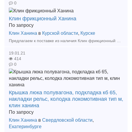
0
Клин фрикционный Ханина
По запросу
Клин Ханина
в
Курской области
,
Курске
Предлагаем к поставке из наличия Клин фрикционный Ханина чертеж М 1698.00.003 СЧ35 в количестве 590штук. Продукция 2019-2020 года выпуска, сопровождается паспортом завода-изготовителя. Отгрузк
19.01.21
414
0
Крышка люка полувагона, подкладка кб 65,
накладки рельс, колодка локомотивная тип м,
клин ханина
По запросу
Клин Ханина
в
Свердловской области
,
Екатеринбурге