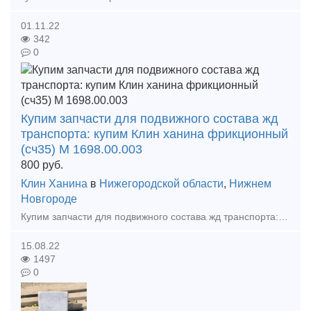
01.11.22
342
0
Купим запчасти для подвижного состава жд
транспорта: купим Клин ханина фрикционный
(сч35) М 1698.00.003
800
руб.
Клин Ханина
в
Нижегородской области
,
Нижнем
Новгороде
Купим запчасти для подвижного состава жд транспорта: - купим Клин ханина фрикционный (сч35) М 1698.00.003 новый усиленный и облегченный , от 10шт - купим Колодку локомотивную гребн
15.08.22
1497
0