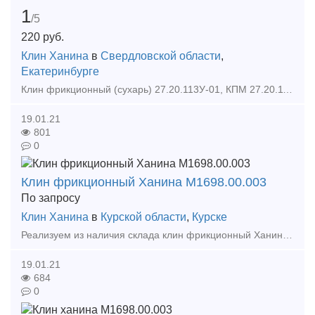
1
/5
220
руб.
Клин Ханина
в
Свердловской области
,
Екатеринбурге
Клин фрикционный (сухарь) 27.20.113У-01, КПМ 27.20.113У-01. В одном вагонокомплекте 96 шт. фрикционных клиньев (сухарей). Производитель: Углепластик Кольцо нажимное 12.10.007.У Обойм
19.01.21
801
0
Клин фрикционный Ханина М1698.00.003
По запросу
Клин Ханина
в
Курской области
,
Курске
Реализуем из наличия склада клин фрикционный Ханина М1698.00.003. Новый, сопровождается документами качества от производителя. В наличии также широкий ассортимент запчастей грузовых вагонов, к
19.01.21
684
0