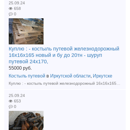
25.09.24
658
0
Куплю : - костыль путевой железнодорожный
16х16х165 новый и бу до 20тн - шуруп
путевой 24х170,
55000
руб.
Костыль путевой
в
Иркутской области
,
Иркутске
Куплю : - костыль путевой железнодорожный 16х16х165 новый и бу до 20тн - шуруп путевой 24х170, цп-54 новый и бу до 20тн - противоугон П65 новый и бу до 20тн - рельсы р65 новые, резерв, б
25.09.24
653
0