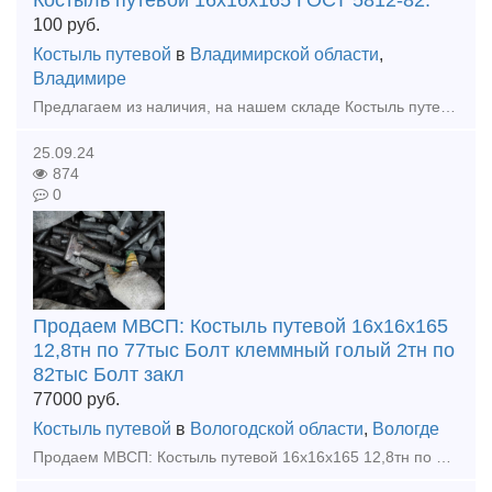
Костыль путевой 16х16х165 ГОСТ 5812-82.
100
руб.
Костыль путевой
в
Владимирской области
,
Владимире
Предлагаем из наличия, на нашем складе Костыль путевой 16х16х165 ГОСТ 5812-82, новый или Б/У, гарантия качества, быстрая отгрузка. Звоните и размещайте вашу заявку: к.т.+7(905)145-42-45
25.09.24
874
0
Продаем МВСП: Костыль путевой 16х16х165
12,8тн по 77тыс Болт клеммный голый 2тн по
82тыс Болт закл
77000
руб.
Костыль путевой
в
Вологодской области
,
Вологде
Продаем МВСП: Костыль путевой 16х16х165 12,8тн по 77тыс Болт клеммный голый 2тн по 82тыс Болт закладной голый 1,5тн по 82тыс Гайка м22 0,93тн по 106тыс Шуруп путевой 24х170 2,9тн по 78тыс