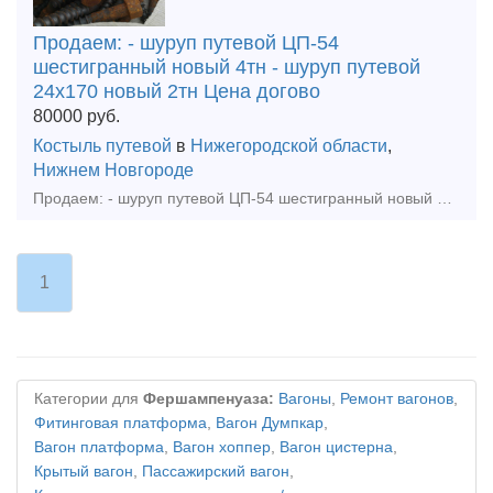
Продаем: - шуруп путевой ЦП-54
шестигранный новый 4тн - шуруп путевой
24х170 новый 2тн Цена догово
80000
руб.
Костыль путевой
в
Нижегородской области
,
Нижнем Новгороде
Продаем: - шуруп путевой ЦП-54 шестигранный новый 4тн - шуруп путевой 24х170 новый 2тн Цена договорная. Покупаем: - рельс р65 новые, резерв, бу - накладка 1р65, 2р65, 1р50 новая, рез
1
Категории для
Фершампенуаза:
Вагоны
,
Ремонт вагонов
,
Фитинговая платформа
,
Вагон Думпкар
,
Вагон платформа
,
Вагон хоппер
,
Вагон цистерна
,
Крытый вагон
,
Пассажирский вагон
,