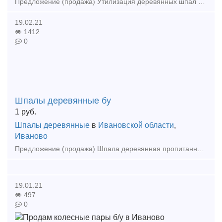
Предложение (продажа) Утилизация деревянных шпал б/у 3класс опасности, предоставляем все необходимые документы, наша компания осуществляет сбор, вывоз, транспортиров
19.02.21
1412
0
Шпалы деревянные бу
1
руб.
Шпалы деревянные
в
Ивановской области
,
Иваново
Предложение (продажа) Шпала деревянная пропитанная б/у - 1 сорт для ремонта ж/д путей (вся продукция перебирается в ручную на 1 и 2 сорт) Работаем ОПТОМ от
19.01.21
497
0