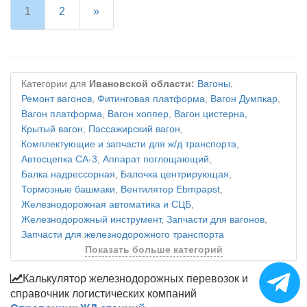
1
2
»
Категории для
Ивановской области:
Вагоны
,
Ремонт вагонов
,
Фитинговая платформа
,
Вагон Думпкар
,
Вагон платформа
,
Вагон хоппер
,
Вагон цистерна
,
Крытый вагон
,
Пассажирский вагон
,
Комплектующие и запчасти для ж/д транспорта
,
Автосцепка СА-3
,
Аппарат поглощающий
,
Балка надрессорная
,
Балочка центрирующая
,
Тормозные башмаки
,
Вентилятор Ebmpapst
,
Железнодорожная автоматика и СЦБ
,
Железнодорожный инструмент
,
Запчасти для вагонов
,
Запчасти для железнодорожного транспорта
Показать больше категорий
Калькулятор железнодорожных перевозок и
справочник логистических компаний