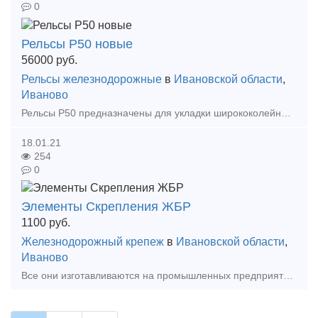
0
Рельсы Р50 новые
56000
руб.
Рельсы железнодорожные
в
Ивановской области
,
Иваново
Рельсы Р50 предназначены для укладки ширококолейных железных дорог и производства стрелочных переводов. Изготавливаются рельсы Р-50 по следующим нормативным документам: ГОСТ 51045-97, ГОСТ 516
18.01.21
254
0
Элементы Скрепления ЖБР
1100
руб.
Железнодорожный крепеж
в
Ивановской области
,
Иваново
Все они изготавливаются на промышленных предприятиях в больших количествах, в строгом соответствии с действующими на территории РФ государственными стандартами и техническими условиями. Рельсо