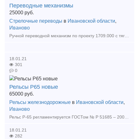
Переводные механизмы
25000
руб.
Стрелочные переводы
в
Ивановской области
,
Иваново
Ручной переводной механизм по проекту 1709.000 с тягой используется для ручного перевода стрелочных остряков из одного положения в другое. В данное время этот механизм активно используе
18.01.21
301
0
Рельсы Р65 новые
65000
руб.
Рельсы железнодорожные
в
Ивановской области
,
Иваново
Рельс Р-65 регламентируется ГОСТом № Р 51685 – 2000, по которым рельсы, выпускаемые в России, имеют стандартную длину 12,5 или 25 метров. Плавление рельс, производимых для ж/д путей, пр
18.01.21
282