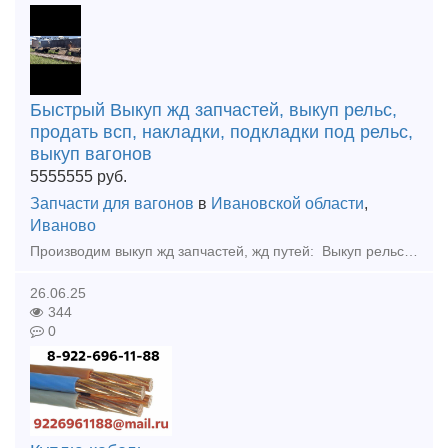
Быстрый Выкуп жд запчастей, выкуп рельс,
продать всп, накладки, подкладки под рельс,
выкуп вагонов
5555555
руб.
Запчасти для вагонов
в
Ивановской области
,
Иваново
Производим выкуп жд запчастей, жд путей: Выкуп рельс, Колесные пары бу, Накладки Подкладки под рельс новые и бу. Болты, костыли, шайбы, клемма пк, шурупы. Выкупаем рельсы железнодорожные, трамвайны
26.06.25
344
0