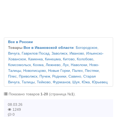
Все в России
Товары
Все в Ивановской области
:
Богородское
,
Вичуга
,
Гаврилов Посад
,
Заволжск
,
Иваново
,
Ильинско-
Хованское
,
Каменка
,
Кинешма
,
Китово
,
Колобово
,
Комсомольск
,
Кохма
,
Лежнево
,
Лух
,
Наволоки
,
Ново-
Талицы
,
Новописцово
,
Новые Горки
,
Палех
,
Пестяки
,
Плес
,
Приволжск
,
Пучеж
,
Родники
,
Савино
,
Старая
Вичуга
,
Талицы
,
Тейково
,
Фурманов
,
Шуя
,
Южа
,
Юрьевец
Показано товаров
1-20
(страница №
1
).
08.03.26
1249
0