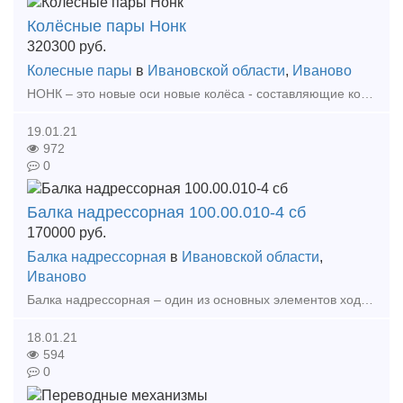
Колёсные пары Нонк
320300
руб.
Колесные пары
в
Ивановской области
,
Иваново
НОНК – это новые оси новые колёса - составляющие колёсной пары. Колёсные пары – колёсная пара вагонной тележки воспринимает нагрузку от вагона и служит для направления движения вагона по рельс
19.01.21
972
0
Балка надрессорная 100.00.010-4 сб
170000
руб.
Балка надрессорная
в
Ивановской области
,
Иваново
Балка надрессорная – один из основных элементов ходовой части грузовых вагонов. Балка соединяет между собой боковые рамы двухосной тележки и служит опорой для кузова вагона. Во времена СС
18.01.21
594
0