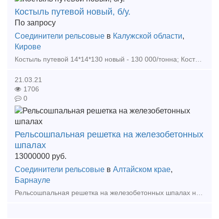
Костыль путевой новый, б/у.
По запросу
Соединители рельсовые
в
Калужской области
,
Кирове
Костыль путевой 14*14*130 новый - 130 000/тонна; Костыль путевой 14*14*130 б/у - 65 000/тонна Костыль путевой 16*16*165 новый - 110 000/тонна Большой объем материалов ВСП в наличи
21.03.21
1706
0
Рельсошпальная решетка на железобетонных
шпалах
13000000
руб.
Соединители рельсовые
в
Алтайском крае
,
Барнауле
Рельсошпальная решетка на железобетонных шпалах на скреплениях КБ с рельсами Р-65. Шпала железобетонная Ш1-1 б/у. Рельсы Р-65 б/у износ до 3 мм. Резинка ЦП-328 новая. Подкладка КБ-65 новая. Бо