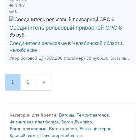
1267
0
Соединитель рельсовый приварной СРС 6
35
руб.
Соединители рельсовые
в
Челябинской области
,
Челябинске
Упор боковой ЦП-369.206 (полимер) 58 руб./шт. Костыль путевой, 16х16-165, ГОСТ 5812-82, Цена 44000 руб./тонна Противоугоны П65, П-50, ТУ 32 ЦП 811-95, Цена 49600 руб./тонна Противоуго
1
2
»
Категории для
Коелги:
Вагоны
,
Ремонт вагонов
,
Фитинговая платформа
,
Вагон Думпкар
,
Вагон платформа
,
Вагон хоппер
,
Вагон цистерна
,
Крытый вагон
,
Пассажирский вагон
,