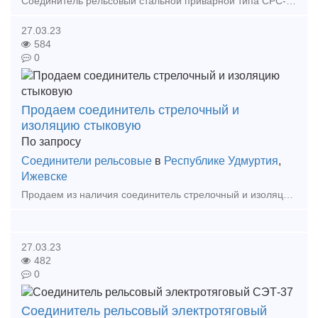
Соединитель рельсовый стальной приварной типа СРС-8-01 состоит из троса диаметром 6мм, заваренного по концам в стальные манжеты. В растянутом виде длина приварного соединения типа СРС-6 состав
27.03.23
584
0
Продаем соединитель стрелочный и
изоляцию стыковую
По запросу
Соединители рельсовые
в
Республике Удмуртия
,
Ижевске
Продаем из наличия соединитель стрелочный и изоляцию стыковую на самых выгодных условиях. Соединитель приварной рельсовый СРС-6-01 Соединитель стрелочный тип I L-600мм Соединител
27.03.23
482
0
Соединитель рельсовый электротяговый