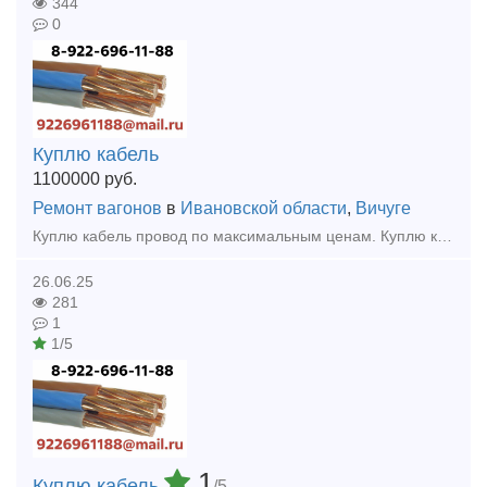
344
0
Куплю кабель
1100000
руб.
Ремонт вагонов
в
Ивановской области
,
Вичуге
Куплю кaбeль провод по максимальным ценам. Куплю кабель силовой, кабель контрольный, кабель гибкий шланговый, провод с хранения, невостребованный, неликвид, остатки, новый, оптом, Дорого.
26.06.25
281
1
1/5
1
Куплю кабель
/5