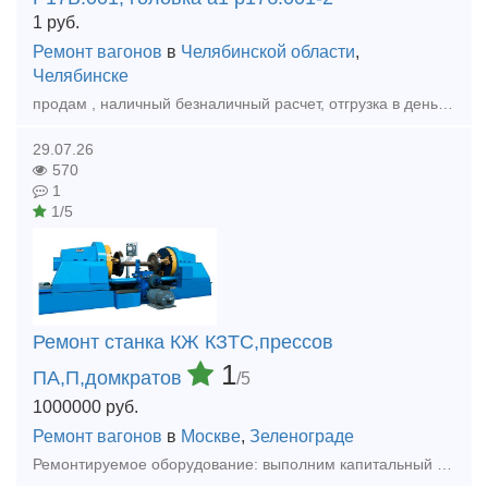
1
руб.
Ремонт вагонов
в
Челябинской области
,
Челябинске
продам , наличный безналичный расчет, отгрузка в день оплаты , доставка любой транспортной по РФ и КЗ, Головка соединительного рукава А1 Р17Б.001 головка а1 р17б.001-2 ,а так же другеи запчасти
29.07.26
570
1
1/5
Ремонт станка КЖ КЗТС,прессов
1
ПА,П,домкратов
/5
1000000
руб.
Ремонт вагонов
в
Москве
,
Зеленограде
Ремонтируемое оборудование: выполним капитальный ремонт колёсотокарных (мод. КЖ1842, КЖ1843, UGB-150 ,UBB112ф3, осетокарные 1833, и колёсофрезерных КЖ-20,1836М.10 КЗТС, UBC-150, UBC-130, UBC-125 с Ч