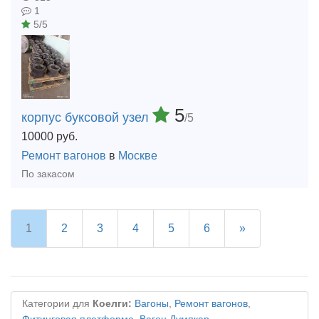
1
5/5
5
корпус буксовой узел
/5
10000
руб.
Ремонт вагонов
в
Москве
По закасом
1
2
3
4
5
6
»
Категории для
Коелги:
Вагоны
,
Ремонт вагонов
,