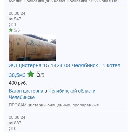
Куплю: Подкладка Д65 новая Подкладка КБ65 новая Подкладка КД65 новая Рельсы р65 новые и бу 1 группа Купим - Запчасти от стрелочных переводов (башмаки, лафеты, тяги межостряковые, вкладыши
08.08.24
547
1
5/5
ЖД цистерна 15-1424-03 Челябинск - 1 котел
5
38,5м3
/5
400
руб.
Вагон цистерна
в
Челябинской области
,
Челябинске
ПРОДАМ цистерны очищенные, пропаренные
08.08.24
887
0