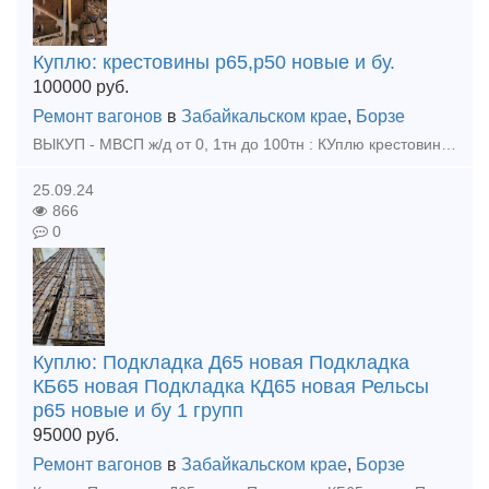
Куплю: крестовины р65,р50 новые и бу.
100000
руб.
Ремонт вагонов
в
Забайкальском крае
,
Борзе
ВЫКУП - МВСП ж/д от 0, 1тн до 100тн : КУплю крестовины р65 р50 , любой обьем! Куплю - подкладки КБ65, КД65, Д65, ДН6-65, СК65, СД65 новые, бу Куплю - накладки 1р65, 2р65 новые, бу Куплю
25.09.24
866
0
Куплю: Подкладка Д65 новая Подкладка
КБ65 новая Подкладка КД65 новая Рельсы
р65 новые и бу 1 групп
95000
руб.
Ремонт вагонов
в
Забайкальском крае
,
Борзе