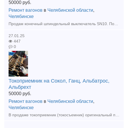
50000
руб.
Ремонт вагонов
в
Челябинской области
,
Челябинске
Продам конечный шпиндельный выключатель SN10. Подходит для кранов РДК, ЕДК, Ганс, Альбатрос и прочих. Отгрузка во все регионы РФ
27.01.25
447
0
Токоприемник на Сокол, Ганц, Альбатрос,
Альбрехт
50000
руб.
Ремонт вагонов
в
Челябинской области
,
Челябинске
В продаже токоприемник (токосъемник) оригинальный производства Takraf DDR (ГДР) на портальные и плавучие краны Сокол, Альбрехт, Альбатрос, Форель, Ганц, Кондор и прочие. Есть ревизия, есть с хранения