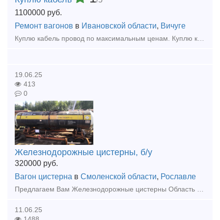
1100000
руб.
Ремонт вагонов
в
Ивановской области
,
Вичуге
Куплю кaбeль провод по максимальным ценам. Куплю кабель силовой, кабель контрольный, кабель гибкий шланговый, провод с хранения, невостребованный, неликвид, остатки, новый, оптом, Дорого.
19.06.25
413
0
Железнодорожные цистерны, б/у
320000
руб.
Вагон цистерна
в
Смоленской области
,
Рославле
Предлагаем Вам Железнодорожные цистерны Область применения в различных сферах: - хранение жидких удобрений - хранение различных нефтепродуктов - хранение воды - использование как пожарные рез
11.06.25
1488