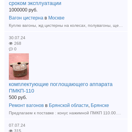
сроком эксплуатации
1000000
руб.
Вагон цистерна
в
Москве
Куплю вагоны, жд цистерны на колесах, полувагоны, щеповозы, думпкары, платформы с истекшим сроком эксплуатации по хорошей цене. По всей территории России. Анна тел. 8 933 329 45 40 Красноярск Сер
30.07.24
268
0
комплектующие поглощающего аппарата
ПМКП-110
500
руб.
Ремонт вагонов
в
Брянской области
,
Брянске
Предлагаем к поставке : конус нажимной ПМКП 110.00.00.005 новый производства БСЗ 2008 г.выпуска в количестве 200 шт.
07.07.24
315