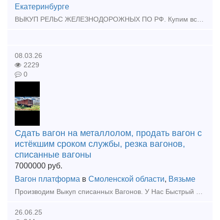
Екатеринбурге
ВЫКУП РЕЛЬС ЖЕЛЕЗНОДОРОЖНЫХ ПО РФ. Купим всп жд Выкуп рельс бу Скупка жд путей Подкладки, накладки рельс, разбор жд путей. Болты - Костыли - Гайки Противоугон П65 - Шуруп Путевой -
08.03.26
2229
0
Сдать вагон на металлолом, продать вагон с
истёкшим сроком службы, резка вагонов,
списанные вагоны
7000000
руб.
Вагон платформа
в
Смоленской области
,
Вязьме
Производим Выкуп списанных Вагонов. У Нас Быстрый выкуп Вагонов с истёкшим сроком службы. Выкупаем любые жд Вагоны, в независимости от состояния Вагона, расчёт производим любым удобным для Вас с
26.06.25