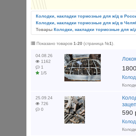
Колодки, накладки тормозные для ж/д в Росс
Колодки, накладки тормозные для ж/д в Чел
Товары
Колодки, накладки тормозные для ж/д
Показано товаров
1-20
(страница №
1
).
04.08.26
Локо
1162
180
1
1/5
Колод
Коло
25.09.24
726
заце
0
590
Колод