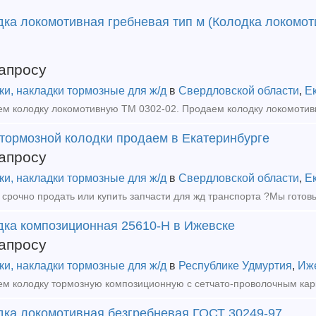
дка локомотивная гребневая тип м (Колодка локомо
апросу
ки, накладки тормозные для ж/д
в
Свердловской области
,
Е
 тормозной колодки продаем в Екатеринбурге
апросу
ки, накладки тормозные для ж/д
в
Свердловской области
,
Е
дка композиционная 25610-Н в Ижевске
апросу
ки, накладки тормозные для ж/д
в
Республике Удмуртия
,
Иж
дка локомотивная безгребневая ГОСТ 30249-97