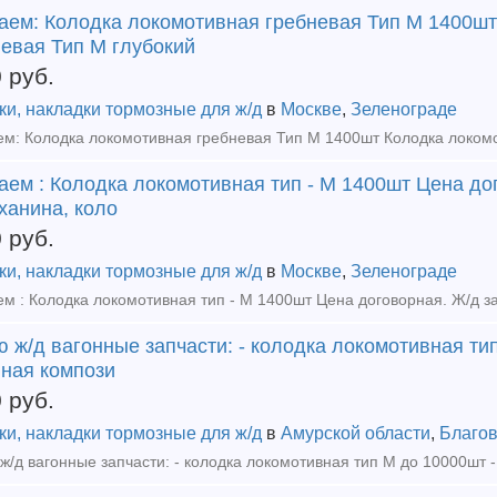
аем: Колодка локомотивная гребневая Тип М 1400шт
невая Тип М глубокий
0
руб.
ки, накладки тормозные для ж/д
в
Москве
,
Зеленограде
ем : Колодка локомотивная тип - М 1400шт Цена дог
ханина, коло
0
руб.
ки, накладки тормозные для ж/д
в
Москве
,
Зеленограде
 ж/д вагонные запчасти: - колодка локомотивная ти
нная компози
0
руб.
ки, накладки тормозные для ж/д
в
Амурской области
,
Благо