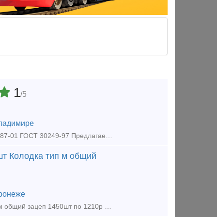
1
/5
ладимире
Колодка локомотивная гребневая тип М ТУ 32-ЦТВР 165-87 чертеж 44-52-87-01 ГОСТ 30249-97 Предлагаем из наличия, на нашем складе. Год изготовления 2022-23 г. Звоните и размещайте вашу заявку: к.
шт Колодка тип м общий
ронеже
Колодка композиционная 25610-Н 23г Бз 2638шт по 590р шт Колодка тип м общий зацеп 1450шт по 1210р шт Подвеска маятниковая 518.00.018-4 новая 500шт по 470р шт Клин тягового хомута 16шт 1050р ш