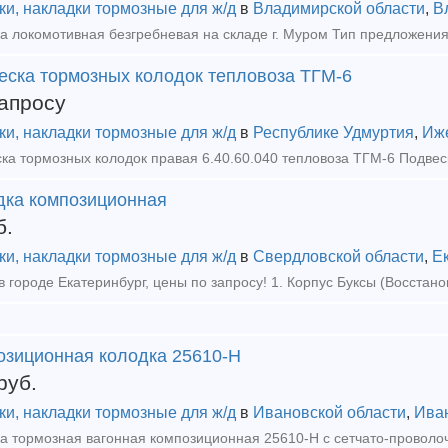
ки, накладки тормозные для ж/д
в
Владимирской области
,
В
а локомотивная безгребневая на складе г. Муром Тип предложения
еска тормозных колодок тепловоза ТГМ-6
апросу
ки, накладки тормозные для ж/д
в
Республике Удмуртия
,
Иж
дка композиционная
б.
ки, накладки тормозные для ж/д
в
Свердловской области
,
Е
озиционная колодка 25610-Н
руб.
ки, накладки тормозные для ж/д
в
Ивановской области
,
Ива