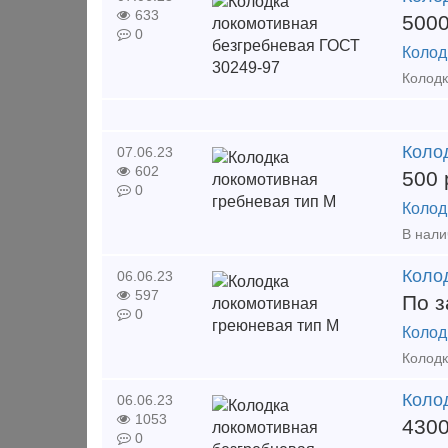
633
500
0
Колод
Коло
07.06.23
602
500
0
Колод
Коло
06.06.23
597
По з
0
Колод
Коло
06.06.23
1053
430
0