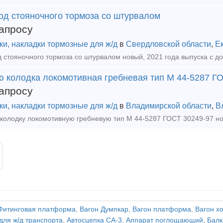
од стояночного тормоза со штурвалом
апросу
ки, накладки тормозные для ж/д
в
Свердловской области
,
Е
ю колодка локомотивная гребневая тип М 44-5287 ГО
апросу
ки, накладки тормозные для ж/д
в
Владимирской области
,
В
Фитинговая платформа
,
Вагон Думпкар
,
Вагон платформа
,
Вагон х
для ж/д транспорта
,
Автосцепка СА-3
,
Аппарат поглощающий
,
Балк