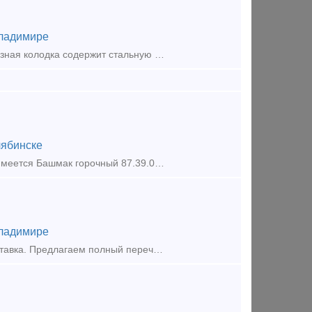
ладимире
Колодка локомотивная безгребневая ГОСТ 30249-97. Безгребневая тормозная колодка содержит стальную пластину, чугунное дугообразное тело, снабженное фрикционными элементами, заложенными в тело к
ябинске
В наличии на складе 700 шт по цене 500 руб/шт с НДС. Так же в наличии имеется Башмак горочный 87.39.00СБ по 880 руб/шт с НДС, Плита упорная 106.00.003-0 по 2200 руб/шт, Сектор запора правый/ле
ладимире
Колодки из налчиия г. Муром. Так же есть безгребневые. Низкие цены, доставка. Предлагаем полный перечень материалов ВСП по конкурентным ценам. Тип предложения: предлагаю продукцию, усл