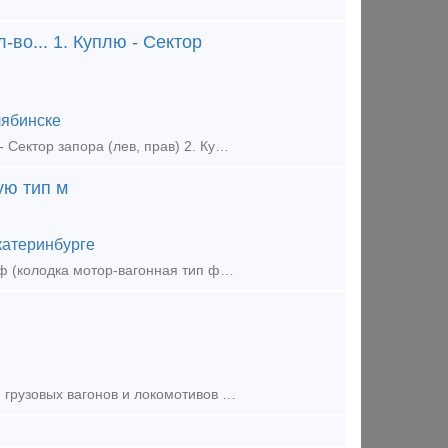
во... 1. Куплю - Сектор
ябинске
КУПИМ (приобретаем) - вагонные запчасти ж/д : Любое кол-во... 1. Куплю - Сектор запора (лев, прав) 2. Куплю - Аппарата поглощающий рт 120 3. Куплю - Поглощающий аппарат 73zw 4. Куплю -
ую тип м
катеринбурге
Покупаем на постоянной основе следующие позиции: Куплю колодку тип ф (колодка мотор-вагонная тип ф фосфористая) колодка локомотивная тип м чека тормозной колодки кран 4314, 431
Продам Компания занимается продажей железнодорожных запчастей для грузовых вагонов и локомотивов . Кран 4314 , 4314Б, 4300 , 4302,4308,4340 . Рукав р17б . Трубка рукава р17б. Тройник 4375.