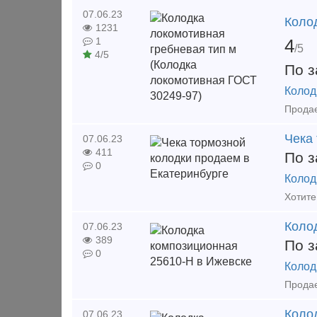
07.06.23
Коло
1231
4
1
/5
4/5
По з
Колод
Чека
07.06.23
411
По з
0
Колод
Коло
07.06.23
389
По з
0
Колод
Коло
07.06.23