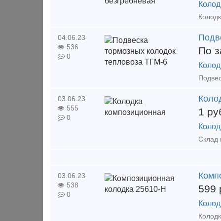
Колод
Колодк
Подв
04.06.23
536
По з
0
Колод
Коло
03.06.23
555
1
ру
0
Колод
Комп
03.06.23
538
599
0
Колод