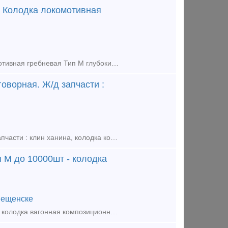
 Колодка локомотивная
Продаем: Колодка локомотивная гребневая Тип М 1400шт Колодка локомотивная гребневая Тип М глубокий захват 1400шт Рельсы р65 бу 1гр 300тн , 2гр 200тн Цена договорная. Покупаем любые мате
оворная. Ж/д запчасти :
Продаем : Колодка локомотивная тип - М 1400шт Цена договорная. Ж/д запчасти : клин ханина, колодка композиционная 25610-Н, сектор запора (лев, прав), аппарата поглощающий рт 12 ,поглощающ
п М до 10000шт - колодка
вещенске
Куплю ж/д вагонные запчасти: - колодка локомотивная тип М до 10000шт - колодка вагонная композиционная 25610-Н до 10000шт - клин фрикционный СЧ35 м1698.00.003 до 5000шт Приобретаем на постоя