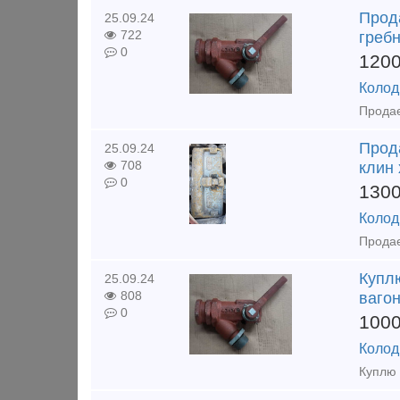
Прод
25.09.24
722
греб
0
120
Колод
Прода
25.09.24
708
клин 
0
130
Колод
Куплю
25.09.24
808
ваго
0
100
Колод