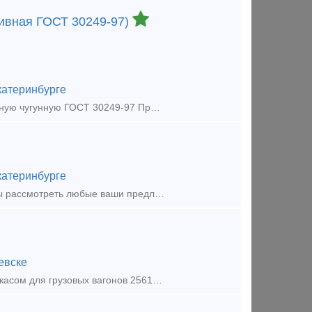
тивная ГОСТ 30249-97)
катеринбурге
Продаем колодку локомотивную ТМ 0302-02. Продаем колодку локомотивную чугунную ГОСТ 30249-97 Продаем колодку локомотивную тип м ГОСТ 30249-97 Продаем колодку для локомотивов тормозну
катеринбурге
Хотите срочно продать или купить запчасти для жд транспорта ?Мы готовы рассмотреть любые ваши предложения. Срочный выкуп вагонных колодок тип С на выгодных условиях! Скупка Колодок вагонны
евске
Продаем колодку тормозную композиционную с сетчато-проволочным каркасом для грузовых вагонов 25610-Н, ТУ 2571-028-00149386-2000. Новая 2012 г.в. сертификаты, цена от 250 руб с НДС. ЭК Ф