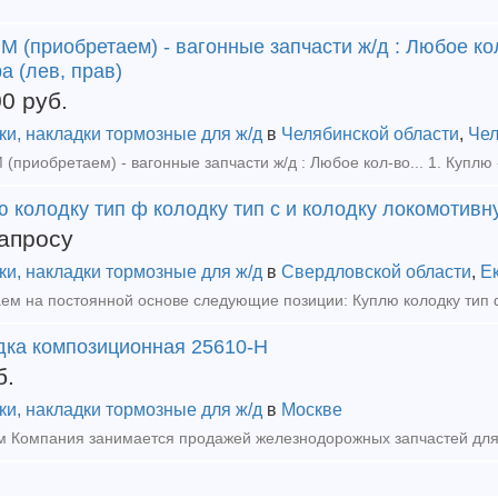
 (приобретаем) - вагонные запчасти ж/д : Любое кол-
а (лев, прав)
00
руб.
ки, накладки тормозные для ж/д
в
Челябинской области
,
Чел
 колодку тип ф колодку тип с и колодку локомотивн
апросу
ки, накладки тормозные для ж/д
в
Свердловской области
,
Е
дка композиционная 25610-Н
б.
ки, накладки тормозные для ж/д
в
Москве