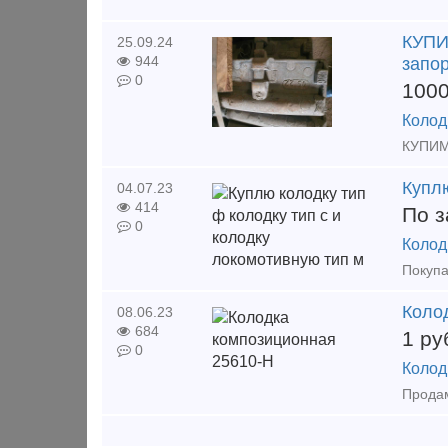
КУПИМ
25.09.24
944
запор
0
100
Колод
Куплю
04.07.23
414
По з
0
Колод
Коло
08.06.23
684
1
ру
0
Колод