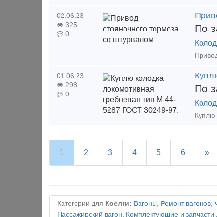
Прив
02.06.23
325
По з
0
Колод
Купл
01.06.23
298
По з
0
Колод
1
2
3
4
5
6
»
Категории для
Коелги:
Вагоны
,
Ремонт вагонов
,
Пассажирский вагон
,
Комплектующие и запчасти 