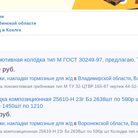
ии
ябинской области
 в Коелге
мотивная колодка тип М ГОСТ 30249-97, предлагаю.
0
руб.
ки, накладки тормозные для ж/д
в
Владимирской области
,
В
дка композиционная 25610-Н 23г Бз 2638шт по 590р 
п 1450шт по 1210
руб.
ки, накладки тормозные для ж/д
в
Воронежской области
,
Во