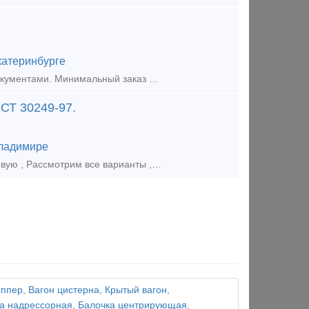
катеринбурге
Привод стояночного тормоза со штурвалом новый, 2021 года выпуска с документами. Минимальный заказ 10 шт. Отгрузка из г. Екатеринбург. Тип предложения: предлагаю продукцию, услугу
СТ 30249-97.
ладимире
Куплю колодку локомотивную гребневую тип М 44-5287 ГОСТ 30249-97 новую , Рассмотрим все варианты , нал., безнал., количество любое. Посредникам агентский процент!. Удобный и бы
оппер
,
Вагон цистерна
,
Крытый вагон
,
а надрессорная
,
Балочка центрирующая
,