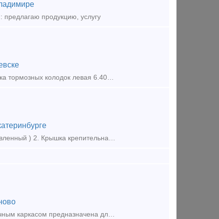
ладимире
: предлагаю продукцию, услугу
евске
Подвеска тормозных колодок правая 6.40.60.040 тепловоза ТГМ-6 Подвеска тормозных колодок левая 6.40.60.070 тепловоза ТГМ-6 Подвеска тормозных колодок правая 6.40.60.290 тепловоза ТГМ-6
катеринбурге
Склад в городе Екатеринбург, цены по запросу! 1. Корпус Буксы (Восстановленный ) 2. Крышка крепительная 3. Лабиринтное кольцо 4. Штуцер 4370 6. Штуцер 190.02А 7. Ручка ра
ново
Колодка тормозная вагонная композиционная 25610-Н с сетчато-проволочным каркасом предназначена для торможения колесных пар подвижного состава. Эффективность работы композиционной тормозной кол