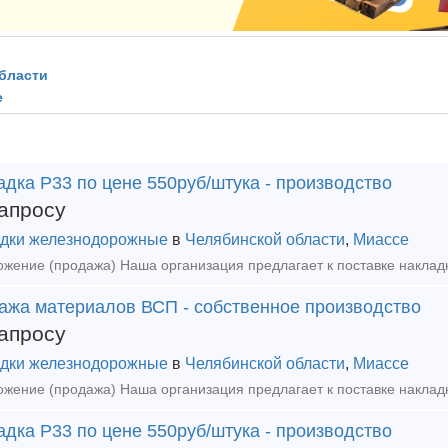
бласти
е
дка Р33 по цене 550руб/штука - производство
апросу
дки железнодорожные
в
Челябинской области
,
Миассе
ажа материалов ВСП - собственное производство
апросу
дки железнодорожные
в
Челябинской области
,
Миассе
дка Р33 по цене 550руб/штука - производство