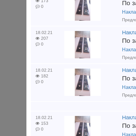
173
По з
0
Накла
Накла
18.02.21
207
По з
0
Накла
Накла
18.02.21
182
По з
0
Накла
Накла
18.02.21
153
По з
0
Накла