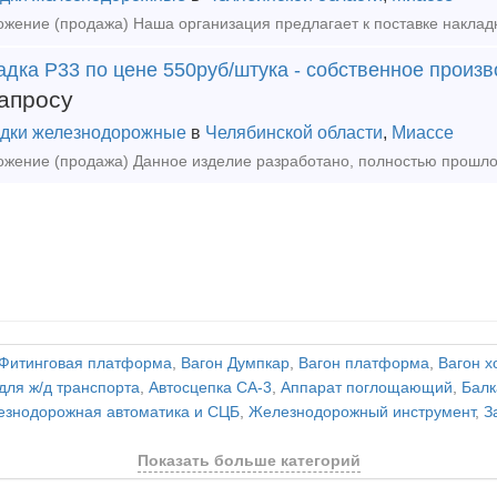
дка Р33 по цене 550руб/штука - собственное произ
апросу
дки железнодорожные
в
Челябинской области
,
Миассе
Фитинговая платформа
,
Вагон Думпкар
,
Вагон платформа
,
Вагон х
для ж/д транспорта
,
Автосцепка СА-3
,
Аппарат поглощающий
,
Балк
знодорожная автоматика и СЦБ
,
Железнодорожный инструмент
,
З
Показать больше категорий