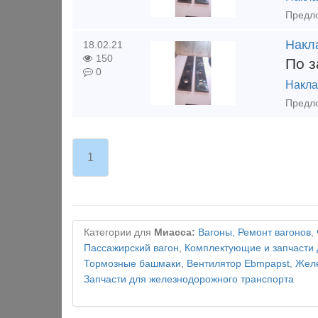
Накла
18.02.21
150
По з
0
Накла
1
Категории для
Миасса:
Вагоны
,
Ремонт вагонов
,
Пассажирский вагон
,
Комплектующие и запчасти 
Тормозные башмаки
,
Вентилятор Ebmpapst
,
Желе
Запчасти для железнодорожного транспорта