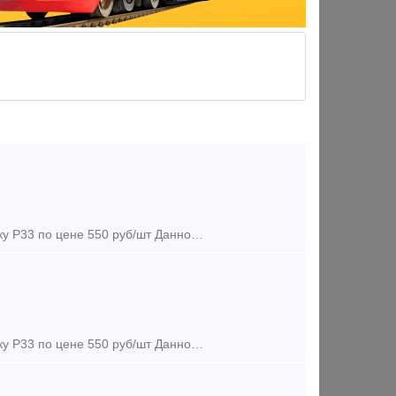
Предложение (продажа) Наша организация предлагает к поставке накладку Р33 по цене 550 руб/шт Данное изделие разработано, полностью прошло этап технологичес
Предложение (продажа) Наша организация предлагает к поставке накладку Р33 по цене 550 руб/шт Данное изделие разработано, полностью прошло этап технологичес