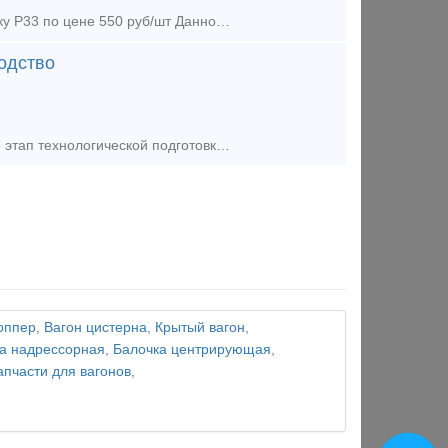
Предложение (продажа) Наша организация предлагает к поставке накладку Р33 по цене 550 руб/шт Данное изделие разработано, полностью прошло этап технологичес
водство
Предложение (продажа) Данное изделие разработано, полностью прошло этап технологической подготовки производства и изготовлено по ТУ14-2-2423-2017 в ООО «НПП «Спецтехно
оппер
,
Вагон цистерна
,
Крытый вагон
,
а надрессорная
,
Балочка центрирующая
,
апчасти для вагонов
,