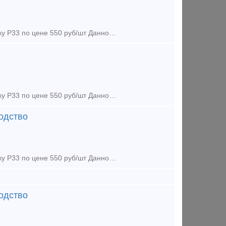
Предложение (продажа) Наша организация предлагает к поставке накладку Р33 по цене 550 руб/шт Данное изделие разработано, полностью прошло этап технологичес
Предложение (продажа) Наша организация предлагает к поставке накладку Р33 по цене 550 руб/шт Данное изделие разработано, полностью прошло этап технологичес
водство
Предложение (продажа) Наша организация предлагает к поставке накладку Р33 по цене 550 руб/шт Данное изделие разработано, полностью прошло этап технологичес
водство