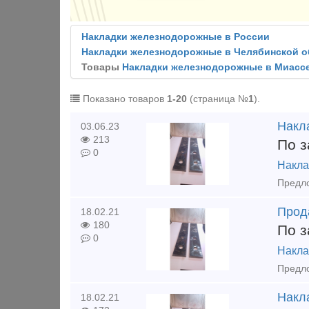
Накладки железнодорожные в России
Накладки железнодорожные в Челябинской о
Товары
Накладки железнодорожные в Миасс
Показано товаров
1-20
(страница №
1
).
Накла
03.06.23
213
По з
0
Накла
Прод
18.02.21
180
По з
0
Накла
Накла
18.02.21