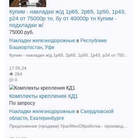
Купим - накладки ж/д 1р65, 2р65, 1р50, 1р43,
р24 от 75000р тн, бу от 40000р тн Купим -
подкладки ж/
75000
руб.
Накладки железнодорожные
в
Республике
Башкортостан
,
Уфе
Купим - накладки ж/д 1р65, 2р65, 1р50, 1р43, р24 от 75000р тн, бу от 40000р тн Купим - подкладки ж/д кб65, кд65, кб50, кд50, дн6-65, д65 от 80000р тн, бу от 35000р тн Купим - рельсы р65, р50, р4
17.05.24
264
0
Комплекты крепления КД1
По запросу
Накладки железнодорожные
в
Свердловской
области
,
Екатеринбурге
Предложение (продажа) УралМехОбработка - производитель соединительных и крепежных изделий применяемых при строительстве в районах с сейсмичностью 7-9 баллов.