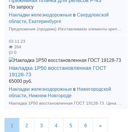
Прижимная планка для рельсов Р-43
По запросу
Накладки железнодорожные
в
Свердловской
области
,
Екатеринбурге
Предложение (продажа) Изготавливаем элементы крепления рельсов == Собственное производство! Доставка по России! == Изготавливаем:
03.11.23
264
0
Накладка 1Р50 восстановленная ГОСТ
19128-73
65000
руб.
Накладки железнодорожные
в
Нижегородской
области
,
Нижнем Новгороде
Накладка 1Р50 восстановленная ГОСТ 19128-73. Цена накладки 1р 50 указана с ндсОтгрузка накладки 1Р-50: транспортной компанией или самовывозОплата накладок 1р50 осуществляется с пом
1
2
3
4
5
6
»