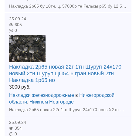
Накладка 2р65 бу 10тн, ц. 57000р тн Рельсы р65 бу 12,5м 1гр. износа, 300тн, ц. 69000р тн с ндс С доставкой цена договорная. Покупаем любые материалы ВСП, вагонные запчасти во всех регионах РФ
25.09.24
605
0
Накладка 2р65 новая 22г 1тн Шуруп 24х170
новый 2тн Шуруп ЦП54 6 гран новый 2тн
Накладка 1р65 но
3000
руб.
Накладки железнодорожные
в
Нижегородской
области
,
Нижнем Новгороде
Накладка 2р65 новая 22г 1тн Шуруп 24х170 новый 2тн Шуруп ЦП54 6 гран новый 2тн Накладка 1р65 новая 22г 2,5тн Костыль 16х16х165 новый 8тн Клеммный болт 22х75 голый новый 2,5тн Закладн
25.09.24
354
0