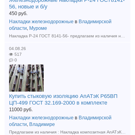
Железнодорожные накладки Р-24 ГОСТ8141-
56, новые и б/у
450
руб.
Накладки железнодорожные
в
Владимирской
области
,
Муроме
Накладка Р-24 ГОСТ 8141-56- предлагаем из наличия на нашем складе, новая, бу, гарантия качества, оперативная отгрузка. Оплата: наличными, безналичным расчетом, банковской картой. Скидки от выбора о
04.08.26
517
0
Купить стыковую изоляцию АпАТэК Р65ВП
ЦП-499 ГОСТ 32.169-2000 в комплекте
11000
руб.
Накладки железнодорожные
в
Владимирской
области
,
Владимире
Предлагаем из наличия : Накладка композитная АпАТэК Р65ВП ЦП-499-2шт, Прокладка стыковая ПСН-65 ЦП-507-1шт., Прокладка стыковая ПСН-65 ЦП-507-1шт., Планка стопорная СИ-Р65ВП-8-2 ЦП-504-2шт., Планка ст