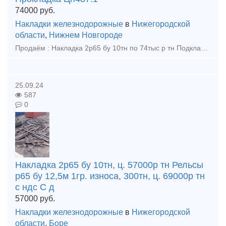
74000
руб.
Накладки железнодорожные
в
Нижегородской
области
,
Нижнем Новгороде
Продаём : Накладка 2р65 бу 10тн по 74тыс р тн Подкладка Д65 бу 70тн по 35000р тн Прокладка Цп487:13900шт по 47р шт Прокладка Цп638:43260шт по 47р шт Накладка 1р65 новая 7т по 105тыс р тн
25.09.24
587
0
Накладка 2р65 бу 10тн, ц. 57000р тн Рельсы
р65 бу 12,5м 1гр. износа, 300тн, ц. 69000р тн
с ндс С д
57000
руб.
Накладки железнодорожные
в
Нижегородской
области
,
Боре