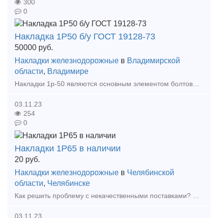
300
0
Накладка 1Р50 б/у ГОСТ 19128-73
50000
руб.
Накладки железнодорожные
в
Владимирской
области
,
Владимире
Накладки 1р-50 являются основным элементом болтовых стыков. Данное изделие имеет три отверстия d26 и три отверстия под стыковой болт. Накладка 1Р50 используется для скрепления с
03.11.23
254
0
Накладки 1Р65 в наличии
20
руб.
Накладки железнодорожные
в
Челябинской
области
,
Челябинске
Как решить проблему с некачественными поставками? Наша компания поможет! Мы предлагаем: Накладки 1Р65 (новые и б/у); Накладки 2Р65 (новые и б/у); Накладки 1Р50 (новые и б/у);
03.11.23