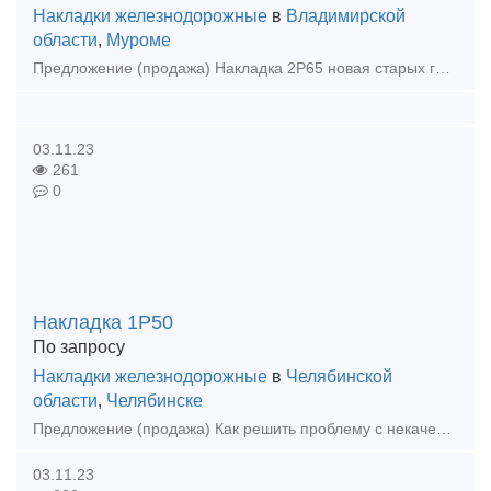
Накладки железнодорожные
в
Владимирской
области
,
Муроме
Предложение (продажа) Накладка 2Р65 новая старых годов - 7тн по 80000 Накладка 2Р65 новая 2015гг - 23тн по 100000 Накладка 2Р65бу - 10тн. Цена 34 500 руб
03.11.23
261
0
Накладка 1Р50
По запросу
Накладки железнодорожные
в
Челябинской
области
,
Челябинске
Предложение (продажа) Как решить проблему с некачественными поставками? Наша компания поможет! Мы предлагаем: Накладки 1Р65 (новые и б/у); Накладки 2
03.11.23