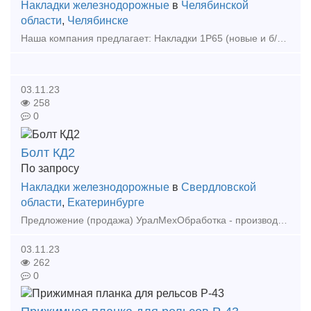
Накладки железнодорожные
в
Челябинской
области
,
Челябинске
Наша компания предлагает: Накладки 1Р65 (новые и б/у); Накладки 2Р65 (новые и б/у); Накладки 1Р50 (новые и б/у); Болт стыковой М24х150 (в сборе и по отдельности); Болт стыко
03.11.23
258
0
Болт КД2
По запросу
Накладки железнодорожные
в
Свердловской
области
,
Екатеринбурге
Предложение (продажа) УралМехОбработка - производитель соединительных и крепежных изделий применяемых при строительстве в районах с сейсмичностью 7-9 баллов.
03.11.23
262
0