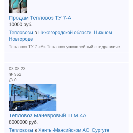
Продам Тепловоз ТУ 7-А
10000
руб.
Тепловозы
в
Нижегородской области
,
Нижнем
Новгороде
Тепловоз ТУ 7 «А» Тепловоз узкоколейный с гидравлической передачей. Дата выпуска: 1993 г. - 1 ШТ., 1987 Г. 2 ШТ. Тип и мощность дизеля, л.с. 400 л.с., 4 –х тактный Тип передачи: гидравлическая УГП
03.08.23
952
0
Тепловоз Маневровый ТГМ-4А
8000000
руб.
Тепловозы
в
Ханты-Мансийском АО
,
Сургуте