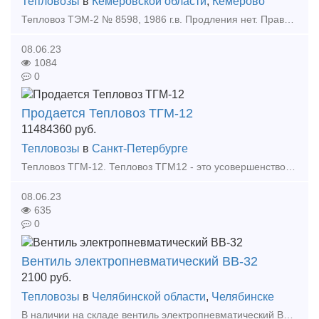
Тепловозы
в
Кемеровской области
,
Кемерово
Тепловоз ТЭМ-2 № 8598, 1986 г.в. Продления нет. Права выезда на пути РЖД не имеет. В разобранном состоянии находится на территории Уфимского тепловозоремонтного завода. Продается с аукциона по
08.06.23
1084
0
Продается Тепловоз ТГМ-12
11484360
руб.
Тепловозы
в
Санкт-Петербурге
Тепловоз ТГМ-12. Тепловоз ТГМ12 - это усовершенствованная модификация тепловоза ТГМ6А, отличается от него улучшенной компоновкой агрегатов, применением без режимной двухтрансформаторной ги
08.06.23
635
0
Вентиль электропневматический ВВ-32
2100
руб.
Тепловозы
в
Челябинской области
,
Челябинске
В наличии на складе вентиль электропневматический ВВ-32, а также большой выбор жд запчастей в наличии и под заказ. Тип предложения: предлагаю продукцию, услугу