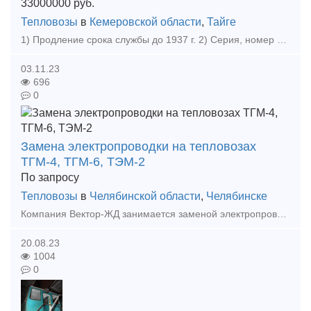
33000000
руб.
Тепловозы
в
Кемеровской области
,
Тайге
1) Продление срока службы до 1937 г. 2) Серия, номер локомотива 2ТЭ10У 3) Возможность передислокации: ДА. 4) Год изготовления 1992 Продаем тепловоз серии 2ТЭ10У 1992 г.в. в исправном техническ
03.11.23
696
0
Замена электропроводки на тепловозах
ТГМ-4, ТГМ-6, ТЭМ-2
По запросу
Тепловозы
в
Челябинской области
,
Челябинске
Компания Вектор-ЖД занимается заменой электропроводки на тепловозах серии ТГМ-4, ТГМ-6, ТЭМ-2, с ревизией электрических машин и заменой электрических приборов. А также выполняет любые виды тех
20.08.23
1004
0