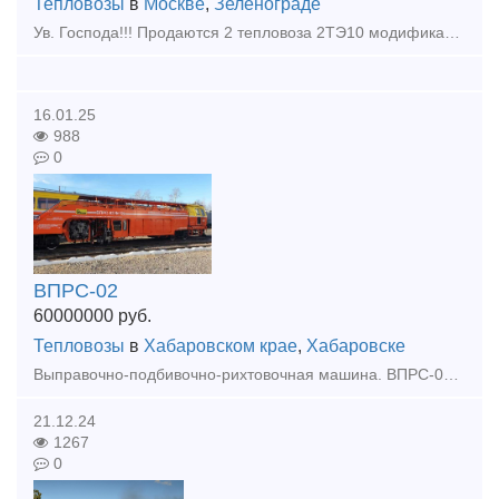
Тепловозы
в
Москве
,
Зеленограде
Ув. Господа!!! Продаются 2 тепловоза 2ТЭ10 модификации М и У. А также тепловоз 2ТЭ116. Говорю заранее - справок не даем!! Фото не высылаем!! Если у Вас есть необходимость в приобретении данной техни
16.01.25
988
0
ВПРС-02
60000000
руб.
Тепловозы
в
Хабаровском крае
,
Хабаровске
Выправочно-подбивочно-рихтовочная машина. ВПРС-02 №159 (19550003) 2011 года выпуска, ТР2 на Калужском заводе январь 2021 года, общая наработка 15586 машино-часов КИС- Матэск Цена 60 000 000,00
21.12.24
1267
0