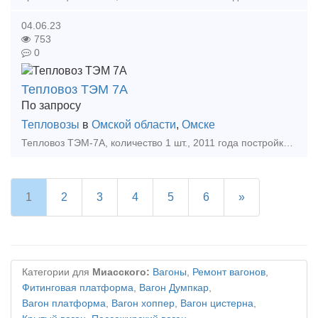
04.06.23
753
0
Тепловоз ТЭМ 7А
По запросу
Тепловозы
в
Омской области
,
Омске
Тепловоз ТЭМ-7А, количество 1 шт., 2011 года постройки. На данный момент проходит капитальный ремонт, заканчивается в октябре. Полный пакет документов. Стоимость и подробная техническая информ
1
2
3
4
5
6
»
Категории для
Миасского:
Вагоны
,
Ремонт вагонов
,
Фитинговая платформа
,
Вагон Думпкар
,
Вагон платформа
,
Вагон хоппер
,
Вагон цистерна
,