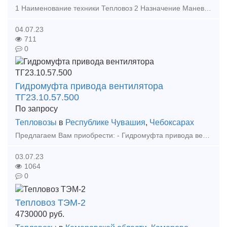
1 Наименование техники Тепловоз 2 Назначение Маневровый 3 Модель ТГМ-4А 4 Производитель ОАО «Людиновский тепловозостроительный завод» 5 Год изготовления 1984 6 Год ввода в эксплуатацию 1985 7 Ти
04.07.23
711
0
Гидромуфта привода вентилятора
ТГ23.10.57.500
По запросу
Тепловозы
в
Республике Чувашия
,
Чебоксарах
Предлагаем Вам приобрести: - Гидромуфта привода вентилятора ТГ23.10.57.500 Организация работает без НДС (на УСН). Отправка в любой город России транспортной компанией. Ждем ваших з
03.07.23
1064
0
Тепловоз ТЭМ-2
4730000
руб.