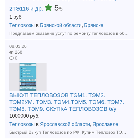
5
2ТЭ116 и др.
/5
1
руб.
Тепловозы
в
Брянской области
,
Брянске
Предлагаем оказание услуг по ремонту тепловозов в объеме ТР-3, СР и КР (текущий ремонт, средний и капитальный ремонт). Осуществляем ремонт тепловозов серии: - ТЭМ2 (ТЭМ2У, ТЭМ2УМ); - ТЭМ18 (ТЭМ18Д,
08.03.26
268
0
ВЫКУП ТЕПЛОВОЗОВ ТЭМ1. ТЭМ2.
ТЭМ2УМ. ТЭМ3. ТЭМ4.ТЭМ5. ТЭМ6. ТЭМ7.
ТЭМ8. ТЭМ9. СКУПКА ТЕПЛОВОЗОВ б/у
1000000
руб.
Тепловозы
в
Ярославской области
,
Ярославле
Быстрый Выкуп Тепловозов по РФ. Купим Тепловоз ТЭМ. Выкуп Тепловоза ТГМ. Скупка тепловозов ТГК. Купим тепловозы б/у любых марок, в любом состоянии. Расчёт любым удобным для вас способом. Работаем по в