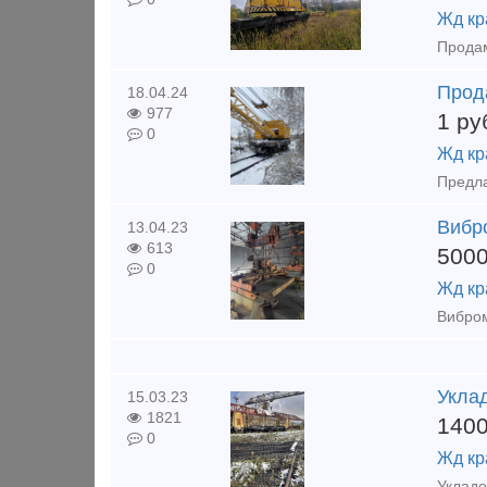
Жд кр
Прод
18.04.24
977
1
ру
0
Жд кр
Вибр
13.04.23
613
500
0
Жд кр
Уклад
15.03.23
1821
140
0
Жд кр