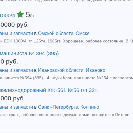
5
1000/4
/5
00000
руб.
аны и запчасти
в
Омской области
,
Омске
н EDK 1000/4, гп 125тн, 1985гв. Хорошеее, рабочее состояние. В К
 машиниста № 394 (395)
00
руб.
аны и запчасти
в
Ивановской области
,
Иваново
 железнодорожный КЖ-561 №56 г/п 32т.
0000
руб.
аны и запчасти
в
Санкт-Петербурге
,
Колпино