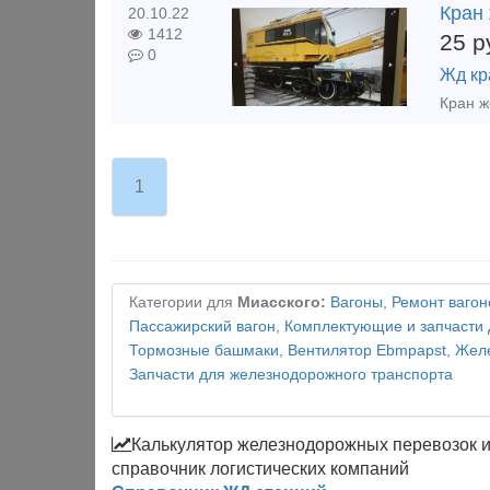
Кран
20.10.22
1412
25
р
0
Жд кр
1
Категории для
Миасского:
Вагоны
,
Ремонт вагон
Пассажирский вагон
,
Комплектующие и запчасти 
Тормозные башмаки
,
Вентилятор Ebmpapst
,
Желе
Запчасти для железнодорожного транспорта
Калькулятор железнодорожных перевозок 
справочник логистических компаний