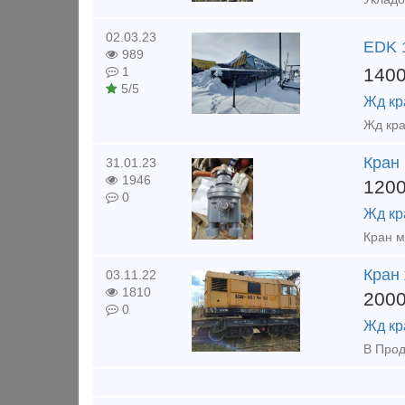
02.03.23
EDK 
989
140
1
5/5
Жд кр
Жд кра
Кран
31.01.23
1946
120
0
Жд кр
Кран
03.11.22
1810
200
0
Жд кр