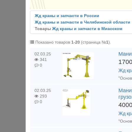
Жд краны и запчасти в России
Жд краны и запчасти в Челябинской области
Товары
Жд краны и запчасти в Миасском
Показано товаров
1-20
(страница №
1
).
Мани
02.03.25
341
170
0
Жд кр
Мани
02.03.25
293
грузо
0
400
Жд кр