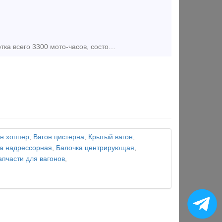
Кран железнодорожный КЖ-562, 25 тонн построен 10.08.2010 года наработка всего 3300 мото-часов, состояние идеальное, все узлы и агрегаты в идеальном состоянии, вся техническая документация в полном ком
н хоппер
,
Вагон цистерна
,
Крытый вагон
,
а надрессорная
,
Балочка центрирующая
,
апчасти для вагонов
,