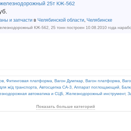
 железнодорожный 25т КЖ-562
уб.
аны и запчасти
в
Челябинской области
,
Челябинске
ов
,
Фитинговая платформа
,
Вагон Думпкар
,
Вагон платформа
,
Ваго
для ж/д транспорта
,
Автосцепка СА-3
,
Аппарат поглощающий
,
Балк
знодорожная автоматика и СЦБ
,
Железнодорожный инструмент
,
З
Показать больше категорий
и