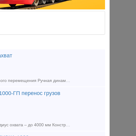
ахват
"Основные параметры манипулятора: Пневматический привод вертикального перемещения Ручная динамическая регулировка обезвешивания нагрузки Грузоподъемность – 150 кг (с учётом веса грузозахватного мех
000-ГП перенос грузов
"Основные параметры: Грузоподъемность: 1000 кг / 2000 кг (под заказ) Радиус охвата – до 4000 мм Конструктивное исполнение: Основание для стационарного крепления к полу Складные опорные лапы Испо