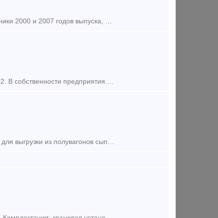
Продам Кран железнодорожный КЖС-16 в наличии 2 единицы данной техники 2000 и 2007 годов выпуска, место нахождения г. Москва.Технические характеристики железнодорожного крана КЖС-16. Грузоподъёмность
Предлагаем из наличия кран железнодорожный КЖ-661, год выпуска - 2002. В собственности предприятия. Кран базового исполнения - со стрелой 15м и грузовым крюком. Укомплектован компрессорной установко
Вибромашина накладная. В хорошем,рабочем состоянии. Предназначена для выгрузки из полувагонов сыпучих грузов. Локация Москва
Укладочный кран УК-25. Год выпуска - 1979. Предпродажного ремонта нет. Комплектация: крановая установка без дополнительных платформ. Дизель-генераторная установка на базе двигателя Д6-150с20. Колесные