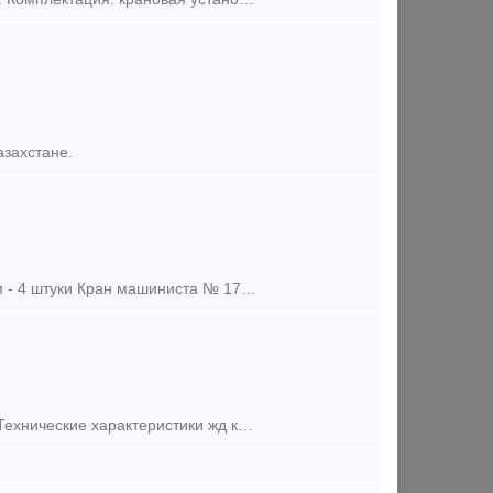
азахстане.
Кран машиниста №394 (395) - 4 штуки Кран машиниста №254 с паспортом - 4 штуки Кран машиниста № 172(4ВК) -15 штук Кран машиниста №326 Кран концевой 4314 - 10 штук Клапан 5-1 5.24.04.200 Кла
В Продаже кран , рабочее состояние с документами находится в Питере. Технические характеристики жд крана КЖ-561  Максимальная грузоподъемность: на выносных опорах, т без выносных опор, т: 25 16 