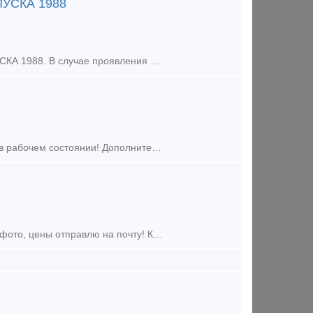
УСКА 1988
Предлагаем к продаже ЖЕЛЕЗНОДОРОЖНЫЙ КРАН КЖДЭ-16, ГОД ВЫПУСКА 1988. В случае проявления интереса к данному предложению – просим Вас предложить свою цену! +7(981)154-70-94 Степан
Продам Укладочные краны УК25-9/18 в наличии 3 шт 78, 82, 83 г.выпуска, в рабочем состоянии! Дополнительная информация прайс, фото, цена по запросу отправлю на почту! Цена указана за ед.
Продам ЖД краны! В рабочем состоянии, дополнительнаю информацию, фото, цены отправлю на почту! КДЭ-163 1979 ; КДЭ-253 1981; КДЭ-253 1982; КЖ-561 2000; КЖ-562 2005; КЖ-562 2005; КЖ-562 2006; КЖ-661 2