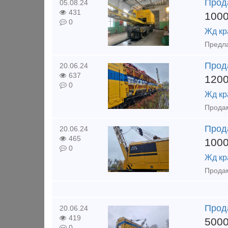
Прод
05.08.24
431
100
0
Жд кр
Прод
20.06.24
637
120
0
Жд кр
Прод
20.06.24
465
100
0
Жд кр
Прод
20.06.24
419
500
0