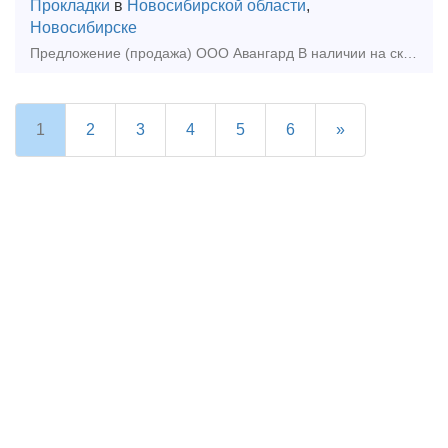
Прокладки
в
Новосибирской области
,
Новосибирске
Предложение (продажа) ООО Авангард В наличии на складе в г.Новосибирске. Также в наличии: рельсы, шпалы, подкладка, накладка, прокладка, крепеж, стрелочные п
1
2
3
4
5
6
»