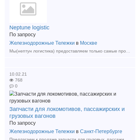
Neptune logistic
По запросу
Железнодорожные Тележки
в
Москве
Мы(нептун логистика) предоставляем только самые профессиональные и эффективные логистические услуги. Наша компания занимается международными ж.д мультимодальными грузоперевозками(контейнер)
10.02.21
768
0
Запчасти для локомотивов, пассажирских и
грузовых вагонов
По запросу
Железнодорожные Тележки
в
Санкт-Петербурге
Предлагаем к продаже запчасти для грузовых, пассажирских вагонов, а также к тяговому подвижному составу. Имеет прямые договора с крупнейшими производителями, обширную номенклатуру. Подбере