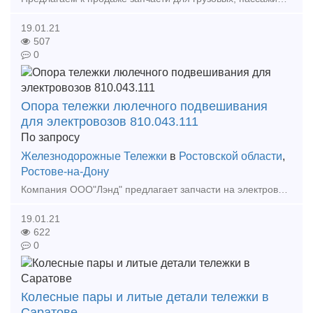
19.01.21
507
0
Опора тележки люлечного подвешивания
для электровозов 810.043.111
По запросу
Железнодорожные Тележки
в
Ростовской области
,
Ростове-на-Дону
Компания ООО"Лэнд" предлагает запчасти на электровозы завода НЭВЗ: ВЛ,ЭП,ЭС,НП,ОПЭ,ЭД. Мы внимательно и оперативно рассматриваем все заявки. Наименование Чертеж кол-во опо
19.01.21
622
0
Колесные пары и литые детали тележки в
Саратове