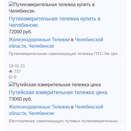
Путеизмерительная тележка купить в
Челябинске.
72000
руб.
Железнодорожные Тележки
в
Челябинской
области
,
Челябинске
Путеизмерительная самопишущая тележка ПТС-3м предназначена для измерения ширины железнодорожной колеи в диапазоне от 1510 до 1560 мм и превышения одного рельса над другим (уровня) до +/- 125 м
19.01.21
737
0
Путейская измерительная тележка цена
73000
руб.
Железнодорожные Тележки
в
Челябинской
области
,
Челябинске
Изготовление самопишущих путевых путеизмерительных тележек. На тележки имеется патент. Измерение железнодорожной колеи от 1510 до 1560 мм. Уровень рельса до +\- 125 мм. Тележки пожаро и взрыво