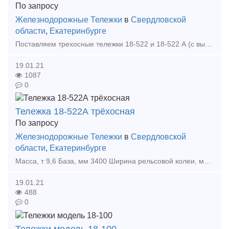
По запросу
Железнодорожные Тележки
в
Свердловской
области
,
Екатеринбурге
Поставляем трехосные тележки 18-522 и 18-522 А (с выходом на пути МПС) производства ОАО НПК Уралвагонзавод. Максимальная расчетная статическая нагрузка от колесной пары на рельсы, кН (т
19.01.21
1087
0
Тележка 18-522А трёхосная
По запросу
Железнодорожные Тележки
в
Свердловской
области
,
Екатеринбурге
Масса, т 9,6 База, мм 3400 Ширина рельсовой колеи, мм 1520 Высота от уровня головок рельсов до опорной поверхности подпятника в свободном состоянии, мм 824 Расстояние между осями с
19.01.21
488
0