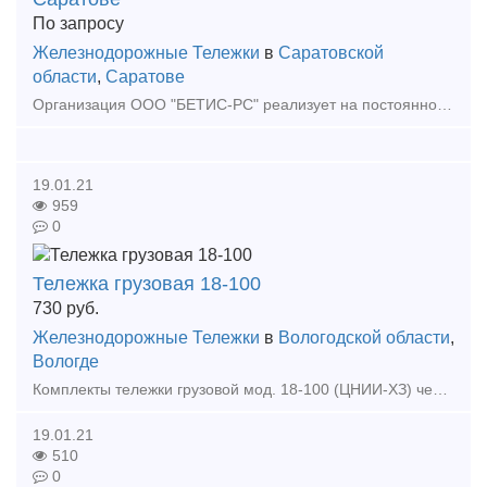
По запросу
Железнодорожные Тележки
в
Саратовской
области
,
Саратове
Организация ООО "БЕТИС-РС" реализует на постоянной основе колесные пары СОНК, а так же готовы предложить колесные пары после полного освидетельствования с толщиной обода от 30 мм., л
19.01.21
959
0
Тележка грузовая 18-100
730
руб.
Железнодорожные Тележки
в
Вологодской области
,
Вологде
Комплекты тележки грузовой мод. 18-100 (ЦНИИ-ХЗ) черт. 100.00.000-0СБ ГОСТ 9246-2004 из деталей 2012-13г. производства Тамбовский ВРЗ ОАО "ВРМ" Стоимость одной тележки 730.000 р
19.01.21
510
0