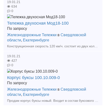
19.01.21
634
0
Тележка двухосная Мод18-100
По запросу
Железнодорожные Тележки
в
Свердловской
области
,
Екатеринбурге
Конструкционная скорость 120 км/ч. состоит из двух колёсных пар с четырьмя буксами, двух литых рам, двух комплектов центрального рессорного подвешивания, надрессорной балки и тормозной рыча
19.01.21
427
0
Корпус буксы 100.10.009-0
По запросу
Железнодорожные Тележки
в
Свердловской
области
,
Екатеринбурге
Продам корпус буксы новый. Входит в состав буксового узла тележки 18-100. Изготавливается методом литья из ст.20ГЛ. Служит для передачи нагрузки на шейку оси колесной пары от массы вагона,