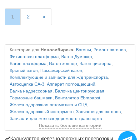
1
2
»
Категории для
Новосибирска:
Вагоны
,
Ремонт вагонов
,
Фитинговая платформа
,
Вагон Думпкар
,
Вагон платформа
,
Вагон хоппер
,
Вагон цистерна
,
Крытый вагон
,
Пассажирский вагон
,
Комплектующие и запчасти для ж/д транспорта
,
Автосцепка СА-3
,
Аппарат поглощающий
,
Балка надрессорная
,
Балочка центрирующая
,
Тормозные башмаки
,
Вентилятор Ebmpapst
,
Железнодорожная автоматика и СЦБ
,
Железнодорожный инструмент
,
Запчасти для вагонов
,
Запчасти для железнодорожного транспорта
Показать больше категорий
Калькулятор железнодорожных перевозок и