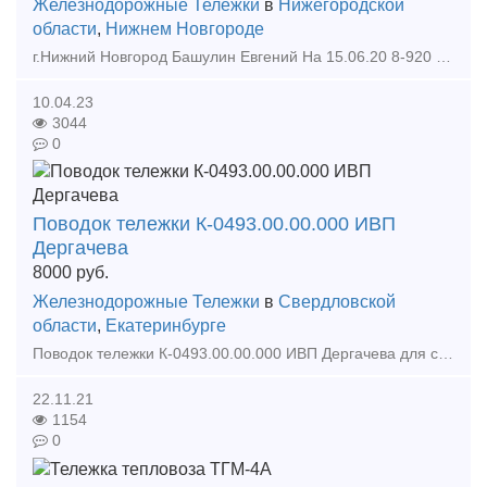
Железнодорожные Тележки
в
Нижегородской
области
,
Нижнем Новгороде
г.Нижний Новгород Башулин Евгений На 15.06.20 8-920 257 49 77 8-962 516 96 36 b-nn21 yandex ru ЦЕНЫ ДОГОВОРНЫЕ.НАЛ. Наименование Кол-во Цена Втулка 45 мм синяя 19 г
10.04.23
3044
0
Поводок тележки К-0493.00.00.000 ИВП
Дергачева
8000
руб.
Железнодорожные Тележки
в
Свердловской
области
,
Екатеринбурге
Поводок тележки К-0493.00.00.000 ИВП Дергачева для снижения интенсивности извилистого движения и улучшения динамической устойчивости и плавности хода. Продольная жесткость:2600 — 4800 кГ/см
22.11.21
1154
0