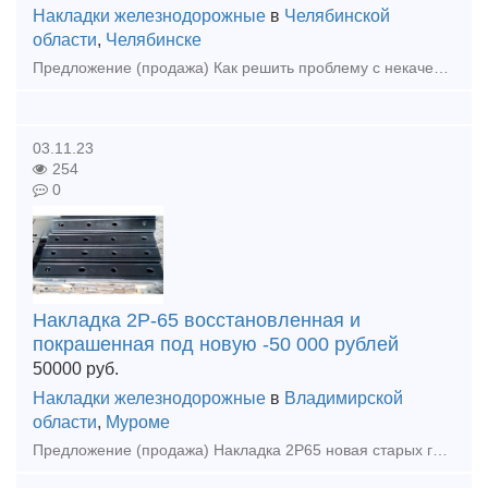
Накладки железнодорожные
в
Челябинской
области
,
Челябинске
Предложение (продажа) Как решить проблему с некачественными поставками? Наша компания поможет! Мы предлагаем: Накладки 1Р65 (новые и б/у); Накладки 2
03.11.23
254
0
Накладка 2Р-65 восстановленная и
покрашенная под новую -50 000 рублей
50000
руб.
Накладки железнодорожные
в
Владимирской
области
,
Муроме
Предложение (продажа) Накладка 2Р65 новая старых годов - 7тн по 80000 Накладка 2Р65 новая 2015гг - 23тн по 100000 Накладка 2Р65бу - 10тн. Цена 34 500 руб