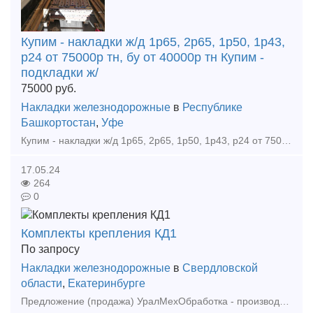
Купим - накладки ж/д 1р65, 2р65, 1р50, 1р43,
р24 от 75000р тн, бу от 40000р тн Купим -
подкладки ж/
75000
руб.
Накладки железнодорожные
в
Республике
Башкортостан
,
Уфе
Купим - накладки ж/д 1р65, 2р65, 1р50, 1р43, р24 от 75000р тн, бу от 40000р тн Купим - подкладки ж/д кб65, кд65, кб50, кд50, дн6-65, д65 от 80000р тн, бу от 35000р тн Купим - рельсы р65, р50, р4
17.05.24
264
0
Комплекты крепления КД1
По запросу
Накладки железнодорожные
в
Свердловской
области
,
Екатеринбурге
Предложение (продажа) УралМехОбработка - производитель соединительных и крепежных изделий применяемых при строительстве в районах с сейсмичностью 7-9 баллов.