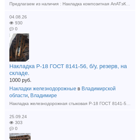
Предлагаем из наличия : Накладка композитная АпАТэК Р65ВП ЦП-499-2шт, Прокладка стыковая ПСН-65 ЦП-507-1шт., Прокладка стыковая ПСН-65 ЦП-507-1шт., Планка стопорная СИ-Р65ВП-8-2 ЦП-504-2шт., Планка ст
04.08.26
930
0
Накладка Р-18 ГОСТ 8141-56, б/у, резерв, на
складе.
1000
руб.
Накладки железнодорожные
в
Владимирской
области
,
Владимире
Накладка железнодорожная стыковая Р-18 ГОСТ 8141-56, для узкоколейных рельсов Р-18 б/у, восстановленная. Отгрузка: транспортной компанией или самовывоз Оплата: безналичный расчет, наличные, по факту
25.09.24
303
0