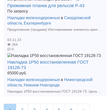
Прижимная планка для рельсов Р-43
По запросу
Накладки железнодорожные
в
Свердловской
области
,
Екатеринбурге
Предложение (продажа) Изготавливаем элементы крепления рельсов == Собственное производство! Доставка по России! == Изготавливаем:
03.11.23
264
0
Накладка 1Р50 восстановленная ГОСТ
19128-73
65000
руб.
Накладки железнодорожные
в
Нижегородской
области
,
Нижнем Новгороде
Накладка 1Р50 восстановленная ГОСТ 19128-73. Цена накладки 1р 50 указана с ндсОтгрузка накладки 1Р-50: транспортной компанией или самовывозОплата накладок 1р50 осуществляется с пом