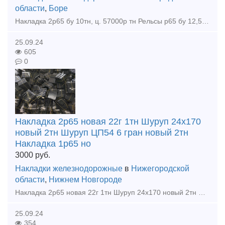
области
,
Боре
Накладка 2р65 бу 10тн, ц. 57000р тн Рельсы р65 бу 12,5м 1гр. износа, 300тн, ц. 69000р тн с ндс С доставкой цена договорная. Покупаем любые материалы ВСП, вагонные запчасти во всех регионах РФ
25.09.24
605
0
Накладка 2р65 новая 22г 1тн Шуруп 24х170
новый 2тн Шуруп ЦП54 6 гран новый 2тн
Накладка 1р65 но
3000
руб.
Накладки железнодорожные
в
Нижегородской
области
,
Нижнем Новгороде
Накладка 2р65 новая 22г 1тн Шуруп 24х170 новый 2тн Шуруп ЦП54 6 гран новый 2тн Накладка 1р65 новая 22г 2,5тн Костыль 16х16х165 новый 8тн Клеммный болт 22х75 голый новый 2,5тн Закладн
25.09.24
354