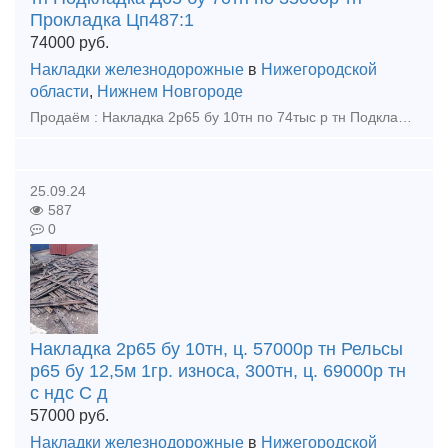
Прокладка Цп487:1
74000
руб.
Накладки железнодорожные
в
Нижегородской
области
,
Нижнем Новгороде
Продаём : Накладка 2р65 бу 10тн по 74тыс р тн Подкладка Д65 бу 70тн по 35000р тн Прокладка Цп487:13900шт по 47р шт Прокладка Цп638:43260шт по 47р шт Накладка 1р65 новая 7т по 105тыс р тн
25.09.24
587
0
Накладка 2р65 бу 10тн, ц. 57000р тн Рельсы
р65 бу 12,5м 1гр. износа, 300тн, ц. 69000р тн
с ндс С д
57000
руб.
Накладки железнодорожные
в
Нижегородской