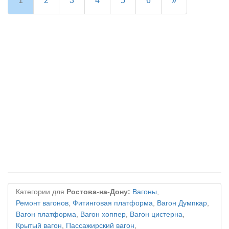
1
2
3
4
5
6
»
Категории для
Ростова-на-Дону:
Вагоны
,
Ремонт вагонов
,
Фитинговая платформа
,
Вагон Думпкар
,
Вагон платформа
,
Вагон хоппер
,
Вагон цистерна
,
Крытый вагон
,
Пассажирский вагон
,