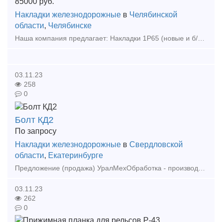
85000
руб.
Накладки железнодорожные
в
Челябинской
области
,
Челябинске
Наша компания предлагает: Накладки 1Р65 (новые и б/у); Накладки 2Р65 (новые и б/у); Накладки 1Р50 (новые и б/у); Болт стыковой М24х150 (в сборе и по отдельности); Болт стыко
03.11.23
258
0
Болт КД2
По запросу
Накладки железнодорожные
в
Свердловской
области
,
Екатеринбурге
Предложение (продажа) УралМехОбработка - производитель соединительных и крепежных изделий применяемых при строительстве в районах с сейсмичностью 7-9 баллов.
03.11.23
262
0