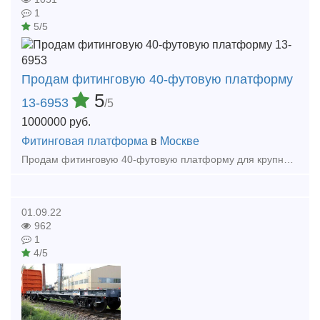
1
5/5
Продам фитинговую 40-футовую платформу
5
13-6953
/5
1000000
руб.
Фитинговая платформа
в
Москве
Продам фитинговую 40-футовую платформу для крупнотоннажных контейнеров. Модель: 13-6953 Грузоподъемность -72 т Масса тары вагона-22т Длина: по осям сцепления автосцепок-14620 мм
01.09.22
962
1
4/5