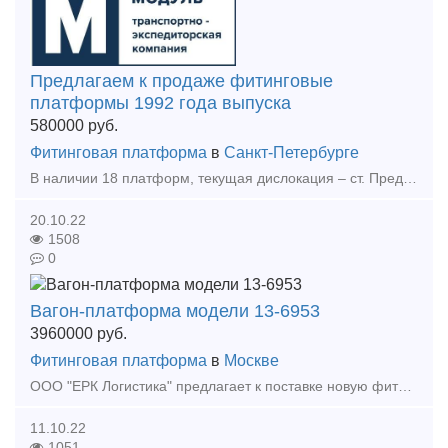
Предлагаем к продаже фитинговые
платформы 1992 года выпуска
580000
руб.
Фитинговая платформа
в
Санкт-Петербурге
В наличии 18 платформ, текущая дислокация – ст. Предпортовая Октябрьской жд. Платформы требуют планового ремонта. Из базы АБД ПВ не исключены, могут следовать по путям ОАО «РЖД» к месту ремонт
20.10.22
1508
0
Вагон-платформа модели 13-6953
3960000
руб.
Фитинговая платформа
в
Москве
ООО "ЕРК Логистика" предлагает к поставке новую фитинговую 40-футовую платформу, 4-осная, для перевозки крупнотоннажных контейнеров и контейнеров-цистерн массой брутто до 36 тонн.
11.10.22
1051