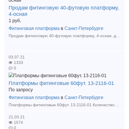
Продам фитинговую 40-футовую платформу,
4-осная
1
руб.
Фитинговая платформа
в
Санкт-Петербурге
Продам фитинговую 40-футовую платформу, 4-осная, для перевозки крупнотоннажных контейнеров. Модель: 13-9744-01 Грузоподъемность -72 т Масса тары вагона-22т Длина: по осям сцепле
03.07.21
1333
0
Платформы фитинговые 60фут. 13-2116-01
По запросу
Фитинговая платформа
в
Санкт-Петербурге
Платформы фитинговые 60фут. 13-2116-01 Количество: 4 единицы Год выпуска: 2007 Пишите: 13snab transenergytrade ru Звоните: 8 999-527-09-69 Радмир Сергеевич Пак Об
21.03.21
1574
0