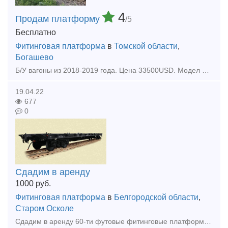
4
Продам платформу
/5
Бесплатно
Фитинговая платформа
в
Томской области
,
Богашево
Б/У вагоны из 2018-2019 года. Цена 33500USD. Модел 15-6851-01 13-9744-01. Цена с НДС. Доставка до станции будет рассмотрены в договоре. Ремонт в 2023-2025 году по пробегу. Вопросы пишите на почту пожа
19.04.22
677
0
Сдадим в аренду
1000
руб.
Фитинговая платформа
в
Белгородской области
,
Старом Осколе
Сдадим в аренду 60-ти футовые фитинговые платформы, 7 единиц, моделей 13-470, 13-935А. Ставка 1000 рублей без НДС.