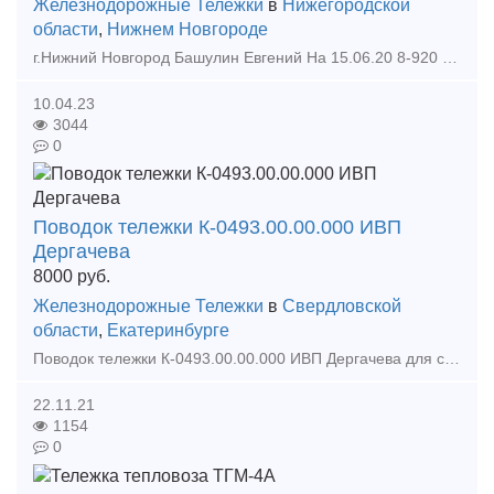
Железнодорожные Тележки
в
Нижегородской
области
,
Нижнем Новгороде
г.Нижний Новгород Башулин Евгений На 15.06.20 8-920 257 49 77 8-962 516 96 36 b-nn21 yandex ru ЦЕНЫ ДОГОВОРНЫЕ.НАЛ. Наименование Кол-во Цена Втулка 45 мм синяя 19 г
10.04.23
3044
0
Поводок тележки К-0493.00.00.000 ИВП
Дергачева
8000
руб.
Железнодорожные Тележки
в
Свердловской
области
,
Екатеринбурге
Поводок тележки К-0493.00.00.000 ИВП Дергачева для снижения интенсивности извилистого движения и улучшения динамической устойчивости и плавности хода. Продольная жесткость:2600 — 4800 кГ/см
22.11.21
1154
0