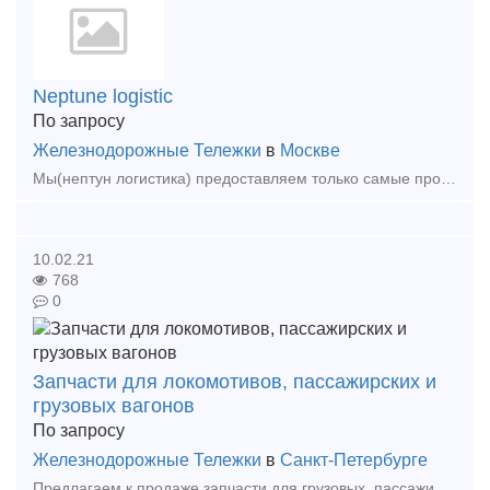
Neptune logistic
По запросу
Железнодорожные Тележки
в
Москве
Мы(нептун логистика) предоставляем только самые профессиональные и эффективные логистические услуги. Наша компания занимается международными ж.д мультимодальными грузоперевозками(контейнер)
10.02.21
768
0
Запчасти для локомотивов, пассажирских и
грузовых вагонов
По запросу
Железнодорожные Тележки
в
Санкт-Петербурге
Предлагаем к продаже запчасти для грузовых, пассажирских вагонов, а также к тяговому подвижному составу. Имеет прямые договора с крупнейшими производителями, обширную номенклатуру. Подбере