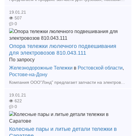
19.01.21
507
0
Опора тележки люлечного подвешивания
для электровозов 810.043.111
По запросу
Железнодорожные Тележки
в
Ростовской области
,
Ростове-на-Дону
Компания ООО"Лэнд" предлагает запчасти на электровозы завода НЭВЗ: ВЛ,ЭП,ЭС,НП,ОПЭ,ЭД. Мы внимательно и оперативно рассматриваем все заявки. Наименование Чертеж кол-во опо
19.01.21
622
0
Колесные пары и литые детали тележки в
Саратове