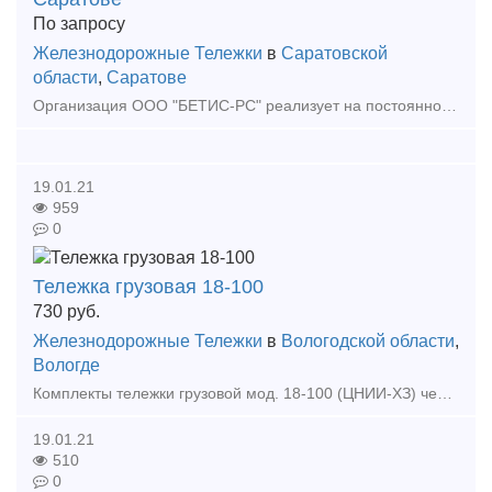
По запросу
Железнодорожные Тележки
в
Саратовской
области
,
Саратове
Организация ООО "БЕТИС-РС" реализует на постоянной основе колесные пары СОНК, а так же готовы предложить колесные пары после полного освидетельствования с толщиной обода от 30 мм., л
19.01.21
959
0
Тележка грузовая 18-100
730
руб.
Железнодорожные Тележки
в
Вологодской области
,
Вологде
Комплекты тележки грузовой мод. 18-100 (ЦНИИ-ХЗ) черт. 100.00.000-0СБ ГОСТ 9246-2004 из деталей 2012-13г. производства Тамбовский ВРЗ ОАО "ВРМ" Стоимость одной тележки 730.000 р
19.01.21
510
0