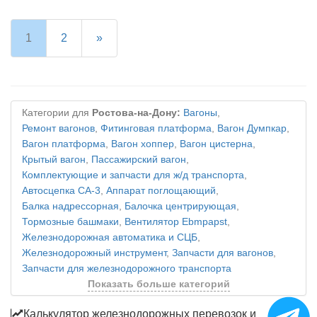
1
2
»
Категории для
Ростова-на-Дону:
Вагоны
,
Ремонт вагонов
,
Фитинговая платформа
,
Вагон Думпкар
,
Вагон платформа
,
Вагон хоппер
,
Вагон цистерна
,
Крытый вагон
,
Пассажирский вагон
,
Комплектующие и запчасти для ж/д транспорта
,
Автосцепка СА-3
,
Аппарат поглощающий
,
Балка надрессорная
,
Балочка центрирующая
,
Тормозные башмаки
,
Вентилятор Ebmpapst
,
Железнодорожная автоматика и СЦБ
,
Железнодорожный инструмент
,
Запчасти для вагонов
,
Запчасти для железнодорожного транспорта
Показать больше категорий
Калькулятор железнодорожных перевозок и