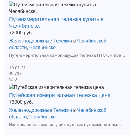
Путеизмерительная тележка купить в
Челябинске.
72000
руб.
Железнодорожные Тележки
в
Челябинской
области
,
Челябинске
Путеизмерительная самопишущая тележка ПТС-3м предназначена для измерения ширины железнодорожной колеи в диапазоне от 1510 до 1560 мм и превышения одного рельса над другим (уровня) до +/- 125 м
19.01.21
737
0
Путейская измерительная тележка цена
73000
руб.
Железнодорожные Тележки
в
Челябинской
области
,
Челябинске
Изготовление самопишущих путевых путеизмерительных тележек. На тележки имеется патент. Измерение железнодорожной колеи от 1510 до 1560 мм. Уровень рельса до +\- 125 мм. Тележки пожаро и взрыво