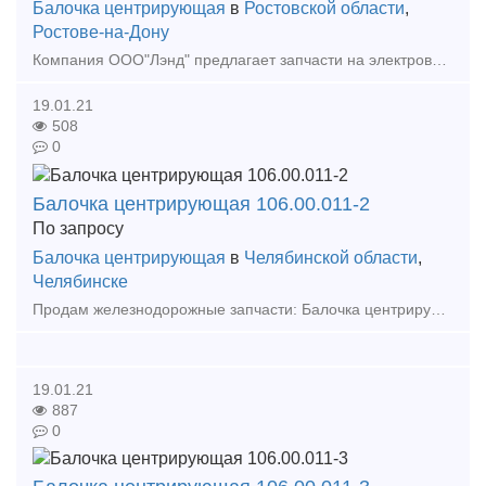
Балочка центрирующая
в
Ростовской области
,
Ростове-на-Дону
Компания ООО"Лэнд" предлагает запчасти на электровозы завода НЭВЗ: ВЛ,ЭП,ЭС,НП,ОПЭ,ЭД. Наименование Чертеж кол-во датчик-реле температуры ТАМ-103С ЦТКА.304559.116ПС 1 диод
19.01.21
508
0
Балочка центрирующая 106.00.011-2
По запросу
Балочка центрирующая
в
Челябинской области
,
Челябинске
Продам железнодорожные запчасти: Балочка центрирующая 106.00.011-2 Валик подъёмника 106.00.011-2 Замкодержатель 106.01.003-0 Предохранитель замка автосцепки 106.01.
19.01.21
887
0