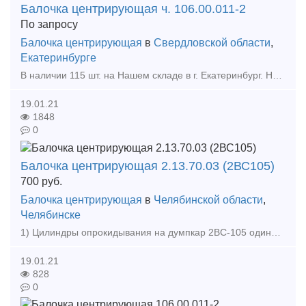
Балочка центрирующая ч. 106.00.011-2
По запросу
Балочка центрирующая
в
Свердловской области
,
Екатеринбурге
В наличии 115 шт. на Нашем складе в г. Екатеринбург. Новая, 20 года, с документами. можем поставлять по 300 шт. в месяц. Входит в конструкцию подвески автосцепного устройства СА-3. Со
19.01.21
1848
0
Балочка центрирующая 2.13.70.03 (2ВС105)
700
руб.
Балочка центрирующая
в
Челябинской области
,
Челябинске
1) Цилиндры опрокидывания на думпкар 2ВС-105 одинарного и двойного действия 2) Цилиндр опрокидывания 904V060200-1-00 3) Цилиндр опрокидывания 667.45.010 4) Цилиндр опрокидывания 640.
19.01.21
828
0