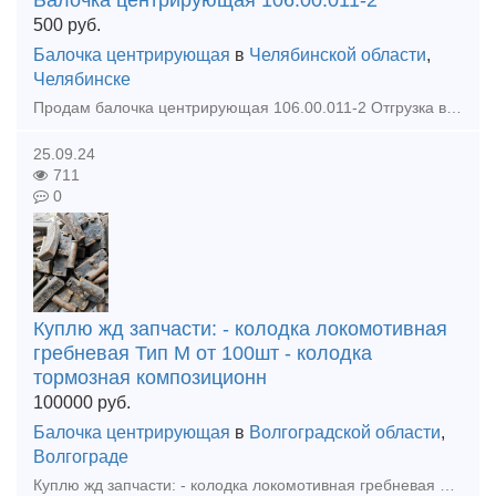
Балочка центрирующая 106.00.011-2
500
руб.
Балочка центрирующая
в
Челябинской области
,
Челябинске
Продам балочка центрирующая 106.00.011-2 Отгрузка в день оплаты Доставка по всей России и КЗ Любая форма оплаты
25.09.24
711
0
Куплю жд запчасти: - колодка локомотивная
гребневая Тип М от 100шт - колодка
тормозная композиционн
100000
руб.
Балочка центрирующая
в
Волгоградской области
,
Волгограде
Куплю жд запчасти: - колодка локомотивная гребневая Тип М от 100шт - колодка тормозная композиционная вагонная 25610-н от 100шт - клин тягового хомута 106.00.002-2 от 10шт - клин фрикционный м1