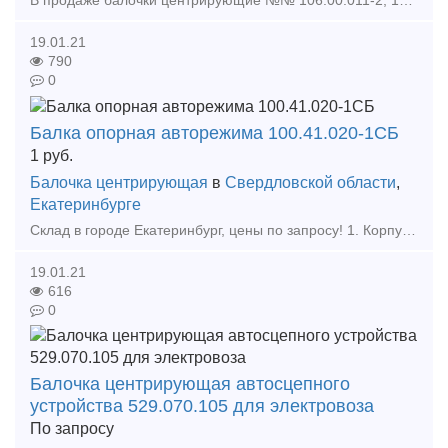
В продаже балочки центрирующие №№ 106.00.011-2, 1835.00.110 СБ, 3002.35.00.130-1, 287.35.010-00СБ, 586.00.020-0,518.00.012-0,3002.35.00.130-1,199.00.010-0СБ и балочки центрирующие L=500 №№ 85
19.01.21
790
0
Балка опорная авторежима 100.41.020-1СБ
1
руб.
Балочка центрирующая
в
Свердловской области
,
Екатеринбурге
Склад в городе Екатеринбург, цены по запросу! 1. Корпус Буксы (Восстановленный ) 2. Крышка крепительная 3. Лабиринтное кольцо 4. Штуцер 4370 6. Штуцер 190.02А 7. Ручка ра
19.01.21
616
0
Балочка центрирующая автосцепного
устройства 529.070.105 для электровоза
По запросу