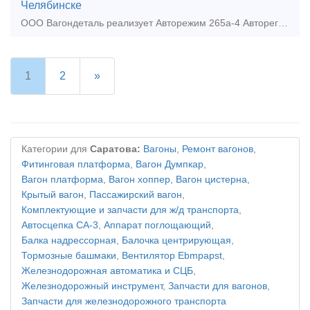
Челябинске
ООО Вагондеталь реализует Авторежим 265а-4 Авторегулятор РТРП-675М Лента скоростемерная СЛ.00.00.35 Балочка центрирующая 106.00.011-2, 106.00.011-0 Башмак Горочный 87.39.00с
1
2
»
Категории для
Саратова:
Вагоны
,
Ремонт вагонов
,
Фитинговая платформа
,
Вагон Думпкар
,
Вагон платформа
,
Вагон хоппер
,
Вагон цистерна
,
Крытый вагон
,
Пассажирский вагон
,
Комплектующие и запчасти для ж/д транспорта
,
Автосцепка СА-3
,
Аппарат поглощающий
,
Балка надрессорная
,
Балочка центрирующая
,
Тормозные башмаки
,
Вентилятор Ebmpapst
,
Железнодорожная автоматика и СЦБ
,
Железнодорожный инструмент
,
Запчасти для вагонов
,
Запчасти для железнодорожного транспорта