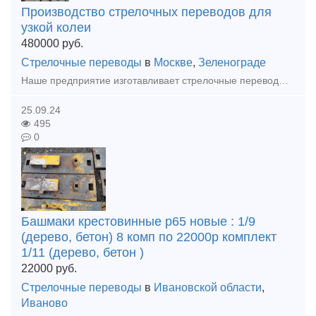
Производство стрелочных переводов для
узкой колеи
480000
руб.
Стрелочные переводы
в
Москве
,
Зеленограде
Наше предприятие изготавливает стрелочные переводы СП18 , СП 33, СП 34 , СП 38 и СП 43 с любой крестовиной, любой сторонности, на любую колею. Под заказ любой проект. Так же изготовим номерные башмаки
25.09.24
495
0
Башмаки крестовинные р65 новые : 1/9
(дерево, бетон) 8 комп по 22000р комплект
1/11 (дерево, бетон )
22000
руб.
Стрелочные переводы
в
Ивановской области
,
Иваново