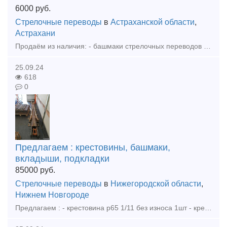
6000
руб.
Стрелочные переводы
в
Астраханской области
,
Астрахани
Продаём из наличия: - башмаки стрелочных переводов рамные скользуны р65 бетон 2768 80шт - башмаки рамные р65 2434 бу 20шт - башмаки крестовиные р65 1/9, 1/11, 1/6 бетон, дерево - вкладыши, лафет
25.09.24
618
0
Предлагаем : крестовины, башмаки,
вкладыши, подкладки
85000
руб.
Стрелочные переводы
в
Нижегородской области
,
Нижнем Новгороде
Предлагаем : - крестовина р65 1/11 без износа 1шт - крестовина р50 1/9 без износа 3шт - башмаки рамные 2768 новые 85шт - башмаки крестовиные р65 1/11, 1/9, 1/6 новые, дерево бетон - вкладыши 4д