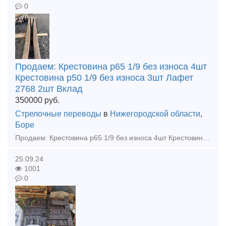
0
Продаем: Крестовина р65 1/9 без износа 4шт
Крестовина р50 1/9 без износа 3шт Лафет
2768 2шт Вклад
350000
руб.
Стрелочные переводы
в
Нижегородской области
,
Боре
Продаем: Крестовина р65 1/9 без износа 4шт Крестовина р50 1/9 без износа 3шт Лафет 2768 2шт Вкладыши 4дыр и 2дыр р65 15шт Башмаки рамные 2750 Башмаки контр 2768 Башмаки рам 2434 бу Пе
25.09.24
1001
0