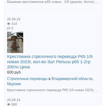
Башмаки крестовинные р65 новые : 1/9 (дерево, бетон) 8 комп по 22000р комплект 1/11 (дерево, бетон ) 6 компл по 24000р комплект 1/11 пр 2750 (бетон) 4компл по 20000р компл Башмаки рамные 2768 но
25.09.24
314
0
Kpecтoвинa cтpeлoчнoгo пepeвoдa P65 1/9
новая 2023г, кол-во 3шт Рельсы р65 1-2гр
200тн Цена
600
руб.
Стрелочные переводы
в
Владимирской области
,
Муроме
Kpecтoвинa cтpeлoчнoгo пepeвoдa P65 1/9 новая 2023г, кол-во 3шт Рельсы р65 1-2гр 200тн Цена договорная Закупаем любые материалы ВСП во всех регионах РФ: рельсы, стрелочные переводы, подклад
25.09.24
580