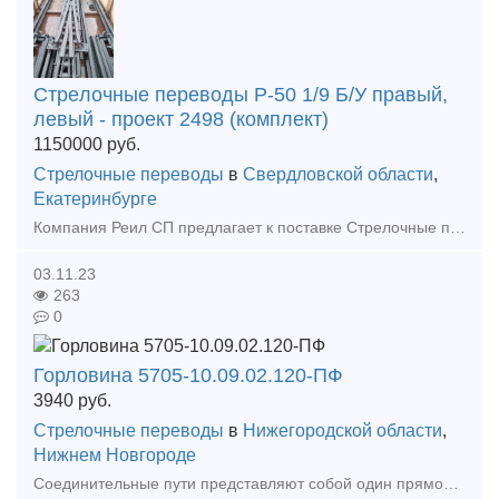
Cтpeлoчные пepeвoды P-50 1/9 Б/У правый,
левый - проект 2498 (комплект)
1150000
руб.
Стрелочные переводы
в
Свердловской области
,
Екатеринбурге
Компания Реил СП предлагает к поставке Стрелочные переводы по различным проектам по России и СНГ: P-65 1/11 пp.1740 (2768) бeз изнoca (peзepв); P-65 1/11 пp.1740 (2768) Б/У; P-65 1/11 пp. 2768; P-
03.11.23
263
0
Горловина 5705-10.09.02.120-ПФ
3940
руб.
Стрелочные переводы
в
Нижегородской области
,
Нижнем Новгороде
Соединительные пути представляют собой один прямолинейный отрезок пути, другой — криволинейный (переводная кривая), которые соед