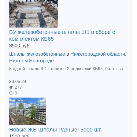
БУ железобетонные шпалы Ш1 в сборе с
комплектом КБ65
3500
руб.
Шпалы железобетонные
в
Нижегородской области
,
Нижнем Новгороде
К одной шпале Ш1 ставится 2 подкладки КБ65, болты закладные, болты клеммные и прокладки к ним 328 и 143(74) (все Б/У) Есть возможность поставить с новыми прокладками, цена увеличится но зато понадежн
28.05.24
277
0
Новые ЖБ Шпалы Разные! 5000 шт
1500
руб.