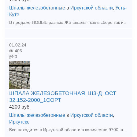
Шпалы железобетонные
в
Иркутской области
,
Усть-
Куте
В продаже НОВЫЕ разные ЖБ шпалы , как в сборе так и нет ! так же имееются рельсошпальные решетки , Шумопоглощающие панели ЖД панели НОВЫЕ! И остальное жд имущество! Самовывоз Иркутская область!
01.02.24
406
0
ШПАЛА ЖЕЛЕЗОБЕТОННАЯ_Ш3-Д_ОСТ
32.152-2000_1СОРТ
4200
руб.
Шпалы железобетонные
в
Иркутской области
,
Иркутске
Все находится в Иркутской области в количестве 9700 шт. Шпала новая, не б/у про-во 2016-2018 год