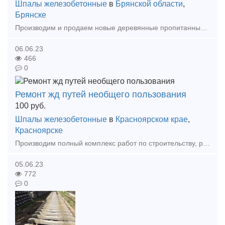
Шпалы железобетонные
в
Брянской области
,
Брянске
Производим и продаем новые деревянные пропитанные шпалы тип 1 и 2, также брус для стрелочных переводов, полушпалы пропитанные для подкрановых путей, флюгарочный, мостовой брус любых размеров.
06.06.23
466
0
Ремонт жд путей необщего пользования
100
руб.
Шпалы железобетонные
в
Красноярском крае
,
Красноярске
Производим полный комплекс работ по строительству, ремонту, реконструкции и текущему содержанию железнодорожных путей необщего пользования. Все виды работ выполняются квалифицированным персона
05.06.23
772
0