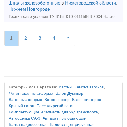
Шпалы железобетонные
в
Нижегородской области
,
Нижнем Новгороде
Технические условия ТУ 3185-010-01115863-2004 Настоящие технические условия распространяются на шпалу железобетонную анкерную типа ШС-АРС для железных дорог колеи 1520 мм, предназначенн
1
2
3
4
»
Категории для
Саратова:
Вагоны
,
Ремонт вагонов
,
Фитинговая платформа
,
Вагон Думпкар
,
Вагон платформа
,
Вагон хоппер
,
Вагон цистерна
,
Крытый вагон
,
Пассажирский вагон
,
Комплектующие и запчасти для ж/д транспорта
,
Автосцепка СА-3
,
Аппарат поглощающий
,
Балка надрессорная
,
Балочка центрирующая
,