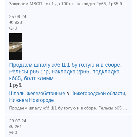
Закупаем МВСП : от 1 до 100тн - накладка 2р65, 1р65 бу - подкладка КД65 бу - подкладка КБ65 бу - подкладка Д65 бу - болт клеммный 22х75 в сборе бу - болт закладной 22х175 в сборе бу
25.09.24
928
0
Продаем шпалу ж/б Ш1 бу голую и в сборе.
Рельсы р65 1гр, накладка 2р65, подкладка
кб65, болт клемм
1
руб.
Шпалы железобетонные
в
Нижегородской области
,
Нижнем Новгороде
Продаем шпалу ж/б Ш1 бу голую и в сборе. Рельсы р65 1гр, накладка 2р65, подкладка кб65, болт клеммный, клемма жбр, упор жбр Цена договорная!!! тел. +79302110210 watsapp тел. +79302110210 t
29.07.24
261
0