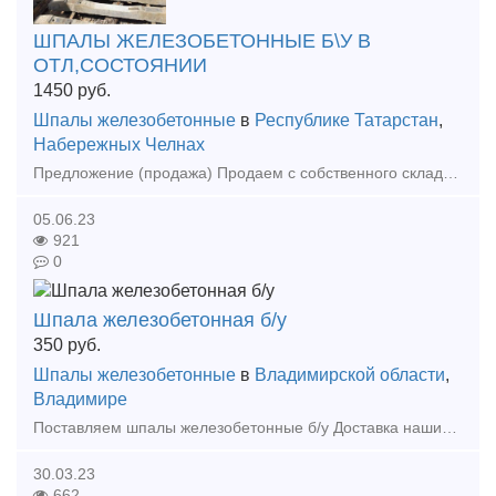
ШПАЛЫ ЖЕЛЕЗОБЕТОННЫЕ Б\У В
ОТЛ,СОСТОЯНИИ
1450
руб.
Шпалы железобетонные
в
Республике Татарстан
,
Набережных Челнах
Предложение (продажа) Продаем с собственного склада шпалы железобетонные б\у в отличном состоянии с креплениями и без креплений. Рельсы все виды.Крепежи жд.
05.06.23
921
0
Шпала железобетонная б/у
350
руб.
Шпалы железобетонные
в
Владимирской области
,
Владимире
Поставляем шпалы железобетонные б/у Доставка нашим транспортом до Вашего склада или самовывоз Шпала (полушпала, полушпалки) жб бу, годная для повторной укладки в путь Быстрая отгрузка
30.03.23
662