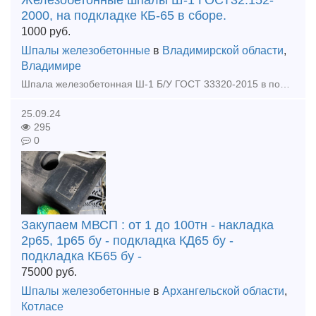
Железобетонные шпалы Ш-1 ГОСТ32.152-
2000, на подкладке КБ-65 в сборе.
1000
руб.
Шпалы железобетонные
в
Владимирской области
,
Владимире
Шпала железобетонная Ш-1 Б/У ГОСТ 33320-2015 в полной комплектации: 1) подкладка КБ-65, КБ50 б/у, 2) болт закладной в сборе новый, 3) болт клеммный в сборе б/у, 4) прокладка ЦП-328 новая, 5)
25.09.24
295
0
Закупаем МВСП : от 1 до 100тн - накладка
2р65, 1р65 бу - подкладка КД65 бу -
подкладка КБ65 бу -
75000
руб.
Шпалы железобетонные
в
Архангельской области
,
Котласе