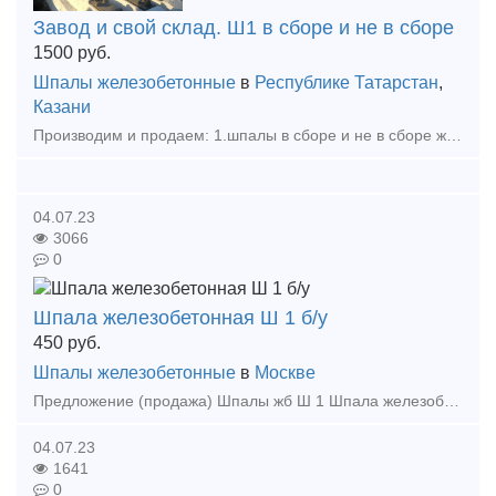
Завод и свой склад. Ш1 в сборе и не в сборе
1500
руб.
Шпалы железобетонные
в
Республике Татарстан
,
Казани
Производим и продаем: 1.шпалы в сборе и не в сборе железобетонные. 2.Шпалы деревянные и брус ж/д И реализуем весь материал всп.
04.07.23
3066
0
Шпала железобетонная Ш 1 б/у
450
руб.
Шпалы железобетонные
в
Москве
Предложение (продажа) Шпалы жб Ш 1 Шпала железобетонная Ш-1 б/у для укладки в железнодорожный путь рельсов типа Р75, Р65 и Р50 и рельсовых скреплений типа КБ
04.07.23
1641
0