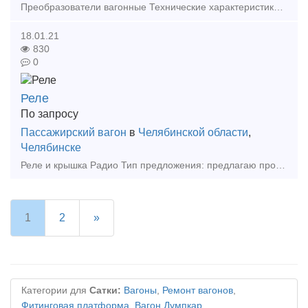
Преобразователи вагонные Технические характеристикиВходное напряжение постоянного тока - 110 В Выходное напряжение переменного тока - 220 В Выходная мощность - 4, 5 кВт
18.01.21
830
0
Реле
По запросу
Пассажирский вагон
в
Челябинской области
,
Челябинске
Реле и крышка Радио Тип предложения: предлагаю продукцию, услугу
1
2
»
Категории для
Сатки:
Вагоны
,
Ремонт вагонов
,
Фитинговая платформа
,
Вагон Думпкар
,