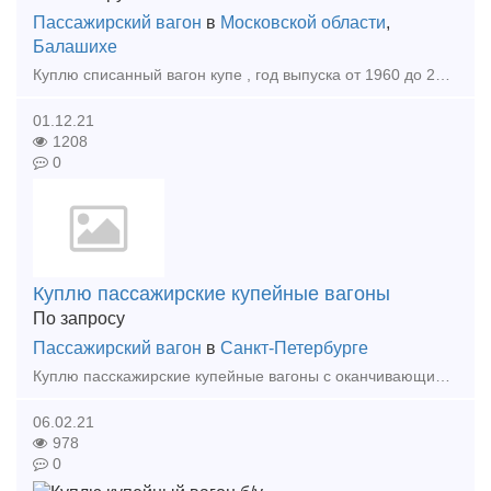
Пассажирский вагон
в
Московской области
,
Балашихе
Куплю списанный вагон купе , год выпуска от 1960 до 2005 , в нормальном состоянии можно без колёсных пар.Местоположение , Фото и цену присылайте на Ватсапп .Оплата нал. безнал .нужно 4 шт.
01.12.21
1208
0
Куплю пассажирские купейные вагоны
По запросу
Пассажирский вагон
в
Санкт-Петербурге
Куплю пасскажирские купейные вагоны с оканчивающимся либо окончившимся сроком службы, на колесных парах или без них . Рассмотрим все предложения. Коммерческие предложения направляйте на почту
06.02.21
978
0