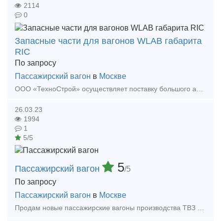
2114
0
Запасные части для вагонов WLAB габарита
RIC
По запросу
Пассажирский вагон
в
Москве
ООО «ТехноСтрой» осуществляет поставку большого ассортимента запасных частей и комплектующих для сервисного обслуживания железнодорожной техники, эксплуатируемой в России. Около 70% пос
26.03.23
1994
1
5/5
5
Пассажирский вагон
/5
По запросу
Пассажирский вагон
в
Москве
Продам новые пассажирские вагоны производства ТВЗ модели: плацкартный вагон ЦМО 61-911 наличие 4 шт., купейный вагон ЦМК 61-907 наличие 4 шт., вагон СВ ЦМК СВ 61-907, штабной купейный вагон дл