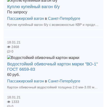
Куплю купейный вагон б/у
По запросу
Пассажирский вагон
в
Санкт-Петербурге
Куплю купейный вагон б/у с возможностью КВР и продлением срока службы до 15 лет. Вагон предполагается использовать для проживания работников на объектах железной дороги при производстве рем
18.01.21
2468
0
Водостойкий обивочный картон марки "ВО-1"
ГОСТ 6659-83
60
руб.
Пассажирский вагон
в
Санкт-Петербурге
Картон обивочный водостойкий толщина 2.0 мм-3.00 мм формат 1600х1100, ГОСТ 6659-83.Применяется для изготовления деталей автообивки, изготовление тары, книжных переплетов, обивки вагонов, изгот
18.01.21
1333
0