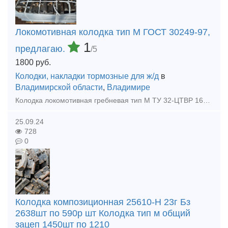
Локомотивная колодка тип М ГОСТ 30249-97,
1
предлагаю.
/5
1800
руб.
Колодки, накладки тормозные для ж/д
в
Владимирской области
,
Владимире
Колодка локомотивная гребневая тип М ТУ 32-ЦТВР 165-87 чертеж 44-52-87-01 ГОСТ 30249-97 Предлагаем из наличия, на нашем складе. Год изготовления 2022-23 г. Звоните и размещайте вашу заявку: к.
25.09.24
728
0
Колодка композиционная 25610-Н 23г Бз
2638шт по 590р шт Колодка тип м общий
зацеп 1450шт по 1210