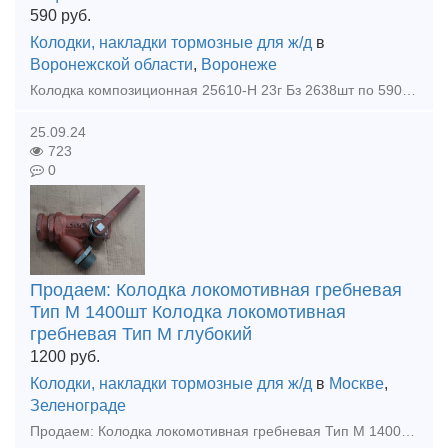
590
руб.
Колодки, накладки тормозные для ж/д
в
Воронежской области
,
Воронеже
Колодка композиционная 25610-Н 23г Бз 2638шт по 590р шт Колодка тип м общий зацеп 1450шт по 1210р шт Подвеска маятниковая 518.00.018-4 новая 500шт по 470р шт Клин тягового хомута 16шт 1050р ш
25.09.24
723
0
Продаем: Колодка локомотивная гребневая
Тип М 1400шт Колодка локомотивная
гребневая Тип М глубокий
1200
руб.
Колодки, накладки тормозные для ж/д
в
Москве
,
Зеленограде
Продаем: Колодка локомотивная гребневая Тип М 1400шт Колодка локомотивная гребневая Тип М глубокий захват 1400шт Рельсы р65 бу 1гр 300тн , 2гр 200тн Цена договорная. Покупаем любые мате