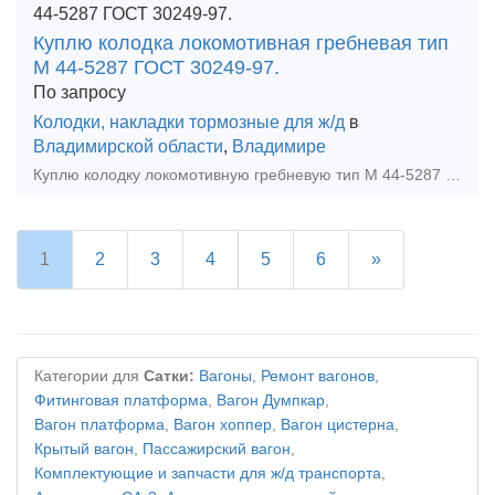
Куплю колодка локомотивная гребневая тип
М 44-5287 ГОСТ 30249-97.
По запросу
Колодки, накладки тормозные для ж/д
в
Владимирской области
,
Владимире
Куплю колодку локомотивную гребневую тип М 44-5287 ГОСТ 30249-97 новую , Рассмотрим все варианты , нал., безнал., количество любое. Посредникам агентский процент!. Удобный и бы
1
2
3
4
5
6
»
Категории для
Сатки:
Вагоны
,
Ремонт вагонов
,
Фитинговая платформа
,
Вагон Думпкар
,
Вагон платформа
,
Вагон хоппер
,
Вагон цистерна
,
Крытый вагон
,
Пассажирский вагон
,
Комплектующие и запчасти для ж/д транспорта
,