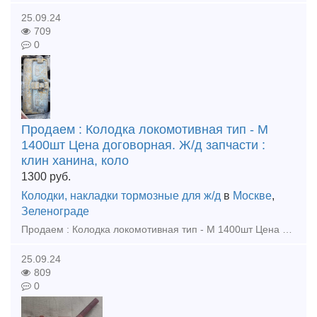
25.09.24
709
0
Продаем : Колодка локомотивная тип - М
1400шт Цена договорная. Ж/д запчасти :
клин ханина, коло
1300
руб.
Колодки, накладки тормозные для ж/д
в
Москве
,
Зеленограде
Продаем : Колодка локомотивная тип - М 1400шт Цена договорная. Ж/д запчасти : клин ханина, колодка композиционная 25610-Н, сектор запора (лев, прав), аппарата поглощающий рт 12 ,поглощающ
25.09.24
809
0