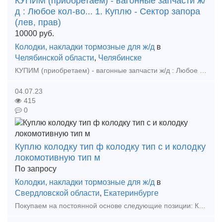
КУПИМ (приобретаем) - вагонные запчасти ж/
д : Любое кол-во... 1. Куплю - Сектор запора
(лев, прав)
10000
руб.
Колодки, накладки тормозные для ж/д
в
Челябинской области
,
Челябинске
КУПИМ (приобретаем) - вагонные запчасти ж/д : Любое кол-во... 1. Куплю - Сектор запора (лев, прав) 2. Куплю - Аппарата поглощающий рт 120 3. Куплю - Поглощающий аппарат 73zw 4. Куплю -
04.07.23
415
0
Куплю колодку тип ф колодку тип с и колодку
локомотивную тип м
По запросу
Колодки, накладки тормозные для ж/д
в
Свердловской области
,
Екатеринбурге
Покупаем на постоянной основе следующие позиции: Куплю колодку тип ф (колодка мотор-вагонная тип ф фосфористая) колодка локомотивная тип м чека тормозной колодки кран 4314, 431