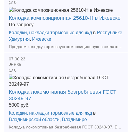
0
Колодка композиционная 25610-Н в Ижевске
По запросу
Колодки, накладки тормозные для ж/д
в
Республике
Удмуртия
,
Ижевске
Продаем колодку тормозную композиционную с сетчато-проволочным каркасом для грузовых вагонов 25610-Н, ТУ 2571-028-00149386-2000. Новая 2012 г.в. сертификаты, цена от 250 руб с НДС. ЭК Ф
07.06.23
635
0
Колодка локомотивная безгребневая ГОСТ
30249-97
5000
руб.
Колодки, накладки тормозные для ж/д
в
Владимирской области
,
Владимире
Колодка локомотивная безгребневая ГОСТ 30249-97. Безгребневая тормозная колодка содержит стальную пластину, чугунное дугообразное тело, снабженное фрикционными элементами, заложенными в тело к