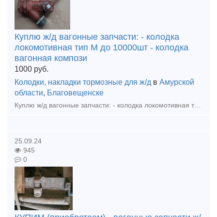
Куплю ж/д вагонные запчасти: - колодка
локомотивная тип М до 10000шт - колодка
вагонная компози
1000
руб.
Колодки, накладки тормозные для ж/д
в
Амурской
области
,
Благовещенске
Куплю ж/д вагонные запчасти: - колодка локомотивная тип М до 10000шт - колодка вагонная композиционная 25610-Н до 10000шт - клин фрикционный СЧ35 м1698.00.003 до 5000шт Приобретаем на постоя
25.09.24
945
0