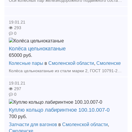
Оси колесных пар железнодорожного подвижного состава. Колесные пары - РУ1Ш-957-Г Новые люковые полувагоны, четырехосные универсальные цельнометаллические, с торцевыми стенами и л
19.01.21
293
0
Колёса цельнокатаные
65000
руб.
Колесные пары
в
Смоленской области
,
Смоленске
Колёса цельнокатаные из стали марки 2, ГОСТ 10791-2011; 957-175, 957-190, производства заводов: Украина (завод Интерпайп) ст. Валуйки, по базовой цене – 65 000 руб. с НДС. Диски в налич
19.01.21
297
0
Куплю кольцо лабиринтное 100.10.007-0
700
руб.
Запчасти для вагонов
в
Смоленской области
,
Смоленске