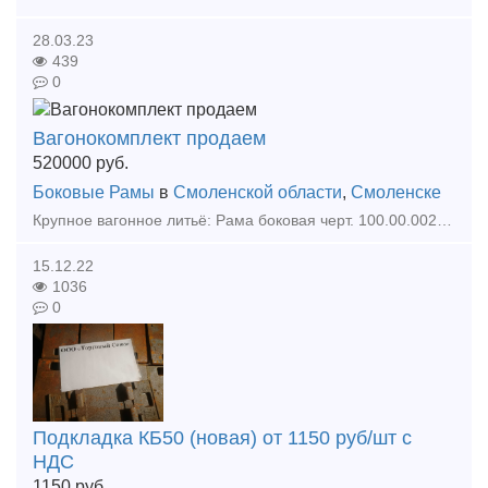
28.03.23
439
0
Вагонокомплект продаем
520000
руб.
Боковые Рамы
в
Смоленской области
,
Смоленске
Крупное вагонное литьё: Рама боковая черт. 100.00.002-4; балка надрессорная черт. 100.00.001-6, производства КНР (2013г. выпуска), ранее в эксплуатации не находившихся, на нижеследующи
15.12.22
1036
0
Подкладка КБ50 (новая) от 1150 руб/шт с
НДС
1150
руб.