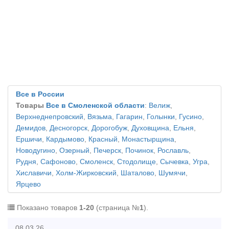
Все в России
Товары
Все в Смоленской области
:
Велиж
,
Верхнеднепровский
,
Вязьма
,
Гагарин
,
Голынки
,
Гусино
,
Демидов
,
Десногорск
,
Дорогобуж
,
Духовщина
,
Ельня
,
Ершичи
,
Кардымово
,
Красный
,
Монастырщина
,
Новодугино
,
Озерный
,
Печерск
,
Починок
,
Рославль
,
Рудня
,
Сафоново
,
Смоленск
,
Стодолище
,
Сычевка
,
Угра
,
Хиславичи
,
Холм-Жирковский
,
Шаталово
,
Шумячи
,
Ярцево
Показано товаров
1-20
(страница №
1
).
08.03.26