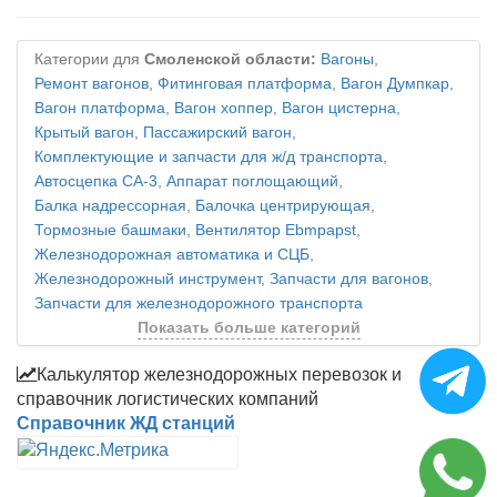
Категории для
Смоленской области:
Вагоны
,
Ремонт вагонов
,
Фитинговая платформа
,
Вагон Думпкар
,
Вагон платформа
,
Вагон хоппер
,
Вагон цистерна
,
Крытый вагон
,
Пассажирский вагон
,
Комплектующие и запчасти для ж/д транспорта
,
Автосцепка СА-3
,
Аппарат поглощающий
,
Балка надрессорная
,
Балочка центрирующая
,
Тормозные башмаки
,
Вентилятор Ebmpapst
,
Железнодорожная автоматика и СЦБ
,
Железнодорожный инструмент
,
Запчасти для вагонов
,
Запчасти для железнодорожного транспорта
Показать больше категорий
Калькулятор железнодорожных перевозок и
справочник логистических компаний
Справочник ЖД станций