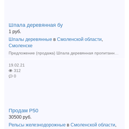
Шпала деревянная бу
1
руб.
Шпалы деревянные
в
Смоленской области
,
Смоленске
Предложение (продажа) Шпала деревянная пропитанная б/у - 1 сорт для ремонта ж/д путей (вся продукция перебирается в ручную на 1 и 2 сорт) Работаем ОПТОМ от 150 шт.
19.02.21
312
0
Продам Р50
30500
руб.
Рельсы железнодорожные
в
Смоленской области
,