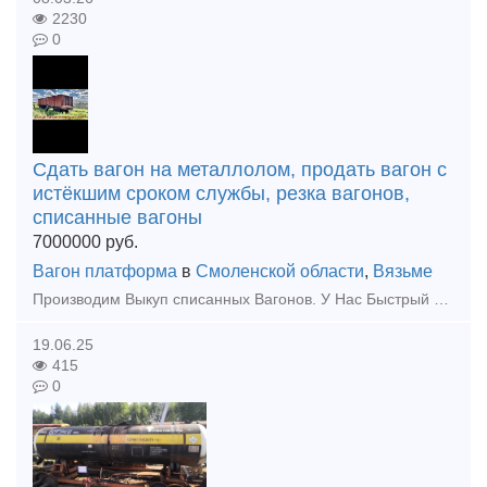
2230
0
Сдать вагон на металлолом, продать вагон с
истёкшим сроком службы, резка вагонов,
списанные вагоны
7000000
руб.
Вагон платформа
в
Смоленской области
,
Вязьме
Производим Выкуп списанных Вагонов. У Нас Быстрый выкуп Вагонов с истёкшим сроком службы. Выкупаем любые жд Вагоны, в независимости от состояния Вагона, расчёт производим любым удобным для Вас с
19.06.25
415
0