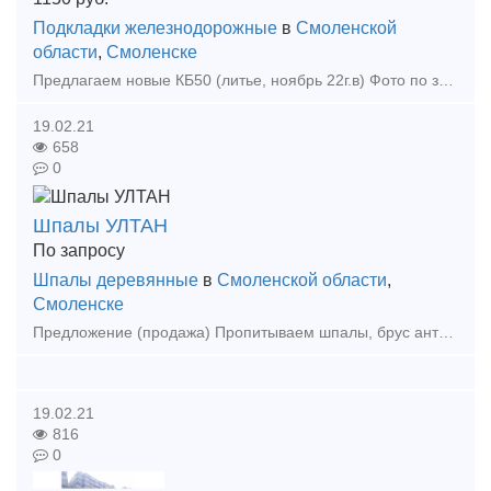
Подкладки железнодорожные
в
Смоленской
области
,
Смоленске
Предлагаем новые КБ50 (литье, ноябрь 22г.в) Фото по запросу, цена от объема, минимальная отгрузка 300шт от 300шт -1300 руб/шт с НДС и доставкой от 700шт -1250 руб/шт с НДС и доставкой от 1000шт -1
19.02.21
658
0
Шпалы УЛТАН
По запросу
Шпалы деревянные
в
Смоленской области
,
Смоленске
Предложение (продажа) Пропитываем шпалы, брус антисептиком УЛТАН по ГОСТ в автоклаве. Сертификат, возможность присутствовать при пропитке. Тип 2 750 р/шт остальное дог
19.02.21
816
0