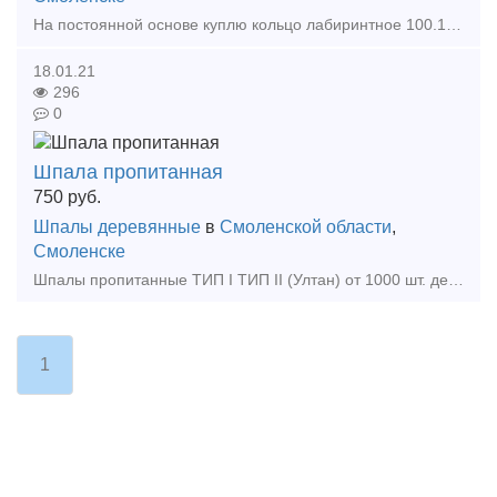
На постоянной основе куплю кольцо лабиринтное 100.10.007-0 м/о в больших количествах. Является запасной частью буксового узла грузового вагона и предназначено для фиксации и предохранения от з
18.01.21
296
0
Шпала пропитанная
750
руб.
Шпалы деревянные
в
Смоленской области
,
Смоленске
Шпалы пропитанные ТИП I ТИП II (Ултан) от 1000 шт. дешевле. Автоклавная пропитка. Форма оплаты любая. Стрелочный перевод Б-2 87000-00 руб. Минимальная отгрузка 300 шт. Отгрузка
1