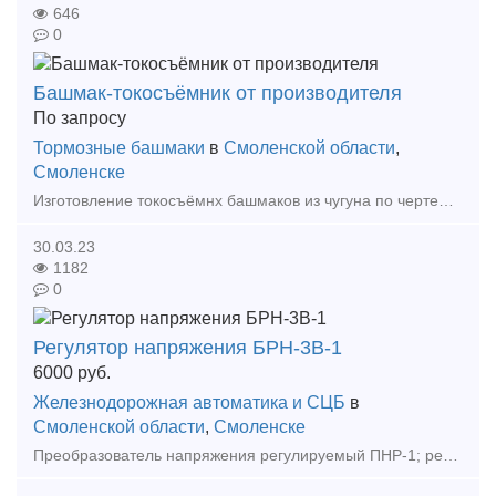
646
0
Башмак-токосъёмник от производителя
По запросу
Тормозные башмаки
в
Смоленской области
,
Смоленске
Изготовление токосъёмнх башмаков из чугуна по чертежам и/или образцам заказчика. Возможно изготовление как единичных изделий (для ремонтных нужд), так и серийное производство. Мы с удовольстви
30.03.23
1182
0
Регулятор напряжения БРН-3В-1
6000
руб.
Железнодорожная автоматика и СЦБ
в
Смоленской области
,
Смоленске
Преобразователь напряжения регулируемый ПНР-1; регулятор напряжения БРН-3В-1, ППС-2М-1, ППС-3М-1, РГД-221-1, РГД-221-2, РРТ-32М; устройство питания УП-1М, электромагнит блокировочный ФА-12М1,