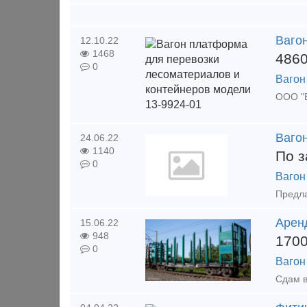
Ваго
12.10.22
1468
486
0
Вагон
Ваго
24.06.22
1140
По з
0
Вагон
Арен
15.06.22
948
170
0
Вагон
Сдам в