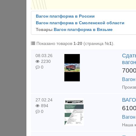
Вагон платформа в России
Вагон платформа в Смоленской области
Товары
Вагон платформа в Вязьме
Показано товаров
1-20
(страница №
1
).
Сдать
08.03.26
2230
ваго
0
700
Вагон
ВАГО
27.02.24
894
610
0
Вагон