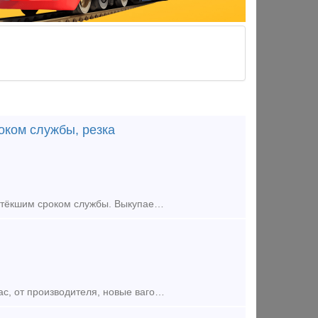
оком службы, резка
Производим Выкуп списанных Вагонов. У Нас Быстрый выкуп Вагонов с истёкшим сроком службы. Выкупаем любые жд Вагоны, в независимости от состояния Вагона, расчёт производим любым удобным для Вас с
Наша компания предлагает приобрести по самым выгодным ценам для Вас, от производителя, новые вагон-платформы модели 13-6716 с погрузочной длинной 80 футов для перевозки крупнотоннажных контейнеров и к