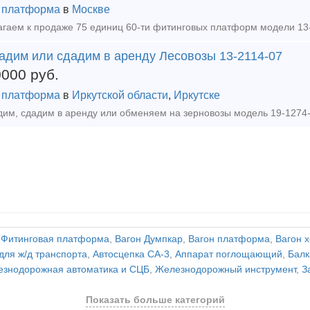
 платформа
в
Москве
адим или сдадим в аренду Лесовозы 13-2114-07
0000
руб.
 платформа
в
Иркутской области
,
Иркутске
,
Фитинговая платформа
,
Вагон Думпкар
,
Вагон платформа
,
Вагон 
для ж/д транспорта
,
Автосцепка СА-3
,
Аппарат поглощающий
,
Балк
знодорожная автоматика и СЦБ
,
Железнодорожный инструмент
,
З
Показать больше категорий