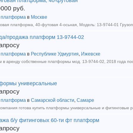
нговая платформа, 40-футовая
0000
руб.
 платформа
в
Москве
да/продажа платформ 13-9744-02
апросу
 платформа
в
Республике Удмуртия
,
Ижевске
формы универсальные
апросу
 платформа
в
Самарской области
,
Самаре
ажа б/у фитинговых 60-ти фт платформ
апросу