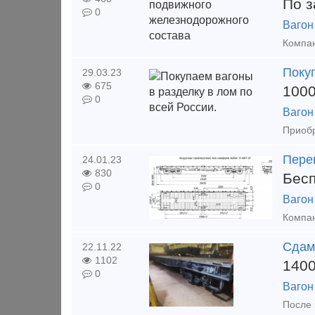
По з
0
Вагон
Покуп
29.03.23
675
100
0
Вагон
Пере
24.01.23
830
Бес
0
Вагон
Сдам
22.11.22
1102
140
0
Вагон
После 