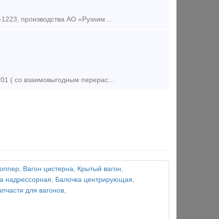
Предлагаем к продаже 75 единиц 60-ти фитинговых платформ модели 13-1223, производства АО «Рузхиммаш», постройки 2008 года. Наша компания является собственником железнодорожного подвижного сост
Продадим, сдадим в аренду или обменяем на зерновозы модель 19-1274-01 ( со взаимовыгодным перерасчетом) платформы для перевозки леса модель 13-2114-07, 75 штук, год выпуска 2012г , вагоны находятся в
хоппер
,
Вагон цистерна
,
Крытый вагон
,
а надрессорная
,
Балочка центрирующая
,
апчасти для вагонов
,