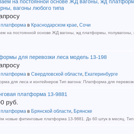
паем на постоянной основе ЖД вагоны, жд платформ
ерны, вагоны любого типа
апросу
 платформа
в
Краснодарском крае
,
Сочи
формы для перевозки леса модель 13-198
апросу
 платформа
в
Свердловской области
,
Екатеринбурге
нговая платформа 13-9881
00
руб.
 платформа
в
Брянской области
,
Брянске