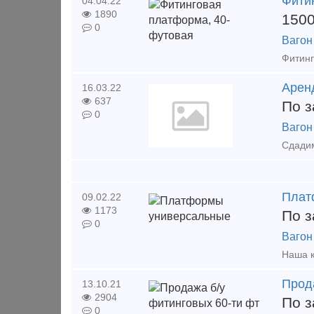
Фити
04.04.22
1890
150
0
Вагон
Арен
16.03.22
637
По з
0
Вагон
Плат
09.02.22
1173
По з
0
Вагон
Прод
13.10.21
2904
По з
0