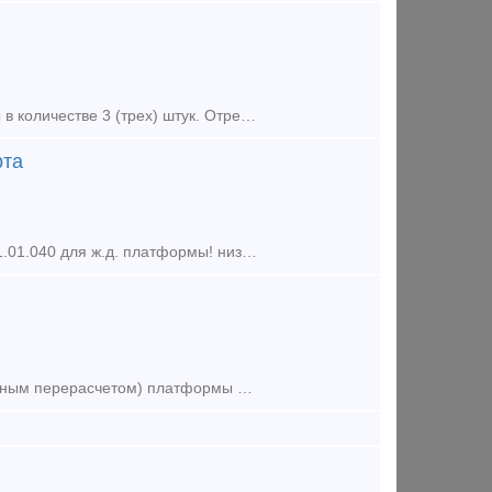
Предлагаем в долгосрочную аренду собственные фитинговые платформы в количестве 3 (трех) штук. Отремонтированы,продлены. В случае заинтересованности писать или звонить по телефону. Контактн
рта
Борта поперечные 401.01.110 для ж.д. платформы, борта продольные 401.01.040 для ж.д. платформы! низкие цены! В наличии на складе! среднее и мелкое литье, упоры передний, задний с над пятником!
Продадим, сдадим в аренду или обменяем на зерновозы (со взаимовыгодным перерасчетом) платформы для перевозки леса модель 13-2114-07, 75 штук, год выпуска 2012г, вагоны находятся в Латвии. О