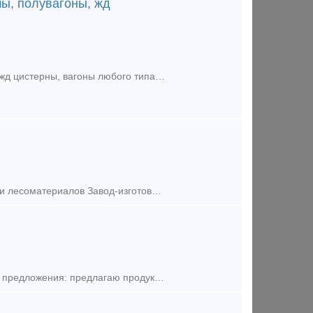
ы, полувагоны, жд
Покупаем на постоянной основе ЖД вагоны, жд платформы, полувагоны, жд цистерны, вагоны любого типа под разделку, в любом состоянии, с истекшим сроком службы, вне зависимости от места дислока
Платформа для леса и контейнеров Тип вагона: Платформа для перевозки лесоматериалов Завод-изготовитель: ОАО НПК "Уралвагонзавод" Сайт компании Сергей Валерьевич
Продаём новые фитинговые платформа 13-9881. До 60 штук в месяц. Тип предложения: предлагаю продукцию, услугу