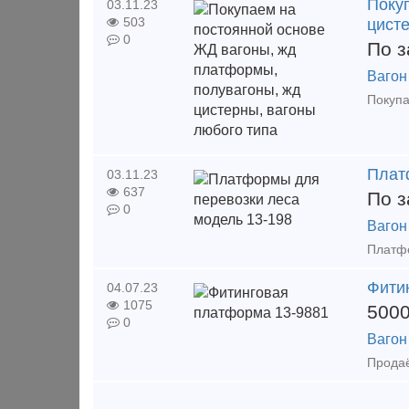
Поку
03.11.23
503
цист
0
По з
Вагон
Плат
03.11.23
637
По з
0
Вагон
Фити
04.07.23
1075
500
0
Вагон