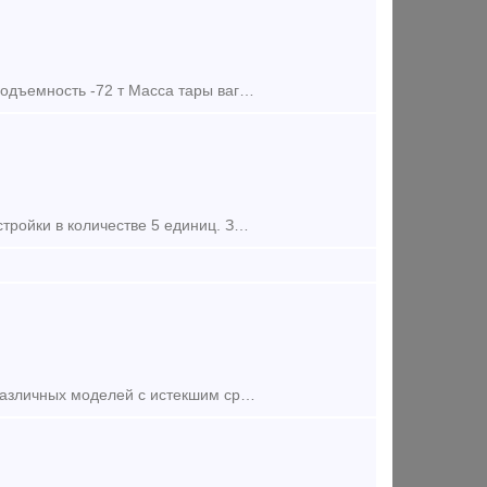
Фитинговая платформа, 40-футовая 4-осьная, Модель: 13-9744-01 Грузоподъемность -72 т Масса тары вагона-22т Длина: по осям сцепления автосцепок-14620 мм по концевым балкам рам
Сдадим в аренду собственные платформы мод. 13-9744-02, 2018 года постройки в количестве 5 единиц. Завод изготовитель АО Трансмаш. Цена договорная. Количество осей: Четырехосный Грузопод
Наша компания готова купить платформы универсальные и фитинговые различных моделей с истекшим сроком службы (в рабочем состоянии) до 30 единиц. Просим свои предложения отправлять на почту b