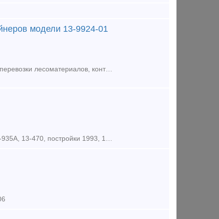
йнеров модели 13-9924-01
ООО "ЕРК Логистика" предлагает к поставке новую вагон-платформу, для перевозки лесоматериалов, контейнеров и труб большого диаметра. Модель: 13-9924-01 Грузоподъемность -68,5 т
Предлагаем к продаже 26 единиц 60-ти фитинговых платформ модели 13-935А, 13-470, постройки 1993, 1979, 1980, 1981, 1993 года. Наша компания является собственником железнодорожного подвижного с
06