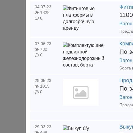
Фити
04.07.23
1828
1100
0
Вагон
Комп
07.06.23
780
По з
0
Вагон
Прод
28.05.23
1015
По з
0
Вагон
Выку
29.03.23
468