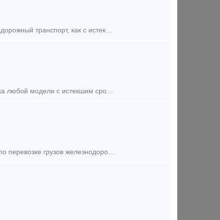
Компания ООО Артекc на постоянной основе выкупает любой б/у железнодорожный транспорт, как с истекшим сроком службы, так и нет, работаем с партнерами из СНГ поэтому можем предложить наиболее в
Приобретаем Железнодорожные вагоны исключенные из подвижного парка любой модели с истекшим сроком службы. Куплю вагоны в разделку в лом по самым выгодным ценам и на самых выгодных условиях по
Компания ООО "ГТК" приглашает Вас воспользоваться нашими услугами по перевозке грузов железнодорожным транспортом. Для выполнения Ваших заказов мы используем универсальные и фитинговые платформы, пол