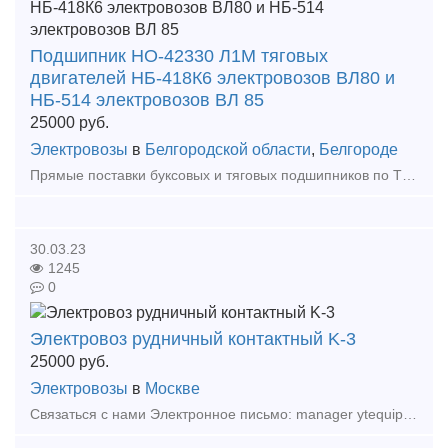
Подшипник НО-42330 Л1М тяговых
двигателей НБ-418К6 электровозов ВЛ80 и
НБ-514 электровозов ВЛ 85
25000
руб.
Электровозы
в
Белгородской области
,
Белгороде
Прямые поставки буксовых и тяговых подшипников по ТУ ВНИИП.048-1-00 от заводов ЕПК и ХАРП. Мы успешно поставляем этот недоступный для небольших ЖД потребителей и строго квотируемый, деф
30.03.23
1245
0
Электровоз рудничный контактный K-3
25000
руб.
Электровозы
в
Москве
Связаться с нами Электронное письмо: manager ytequipment net export ytequipment net Веб-сайт: ytminig net/ телефонный номер: +86 17369222201 86 - 731 - 58528855