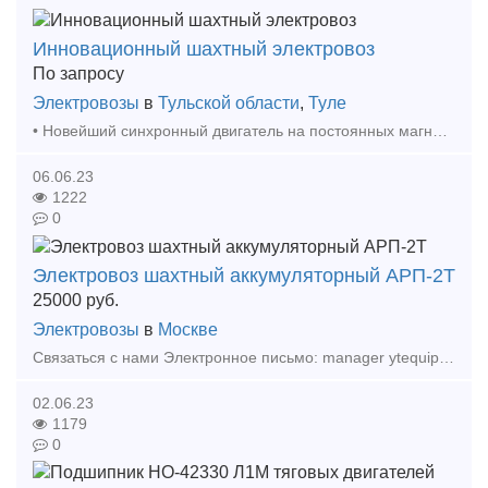
Инновационный шахтный электровоз
По запросу
Электровозы
в
Тульской области
,
Туле
• Новейший синхронный двигатель на постоянных магнитах; • Новая система управления двигателем на современных программируемых контролерах; • Литий-ионный батарейный ящик суммарной энергое
06.06.23
1222
0
Электровоз шахтный аккумуляторный АРП-2Т
25000
руб.
Электровозы
в
Москве
Связаться с нами Электронное письмо: manager ytequipment net export ytequipment.net Веб-сайт: ytminig net/ телефонный номер: +86 17369222201 86 - 731 - 58528855 Аккумулят
02.06.23
1179
0