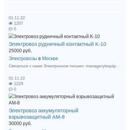
01.11.22
1207
0
Электровоз рудничный контактный K-10
25000
руб.
Электровозы
в
Москве
Связаться с нами Электронное письмо: managerytequipment net exportytequipment net Веб-сайт: ytminig net/ телефонный номер: +86 17369222201 86 - 731 - 58528855 Тр
01.11.22
1229
0
Электровоз аккумуляторный
взрывозащитный АМ-8
30000
руб.