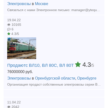
Электровозы
в
Москве
Связаться с нами Электронное письмо: manager@ytequipment.net export@ytequipment.net Веб-сайт: www.ytminig.net/ телефонный номер: +86 17369222201 86 - 731 - 58528855
19.04.22
10165
6
4.3/5
4.3
Продаютс ВЛ10, ВЛ 80С, ВЛ 80Т
/5
76000000
руб.
Электровозы
в
Оренбургской области
,
Оренбурге
Организация продаст собственные электровозы серии ВЛ: ВЛ80С, 1990-1992 года выпуска. ВЛ80Т, 1971-1976 года выпуска. ВЛ-10, 1971-1976 года выпуска. Состояние отличное. Перед продажей полное ТО. С
11.04.22
2042