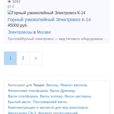
3092
0
Горный узкоколейный Электровоз К-14
45000
руб.
Электровозы
в
Москве
Троллейбусный электровоз — вид тягового оборудования железнодорожного транспорта, работающий от трансформаторов и воздушных линий. В основном используется в шахтах, где нет риска взрыва. Благо
1
2
»
Категории для
Твери:
Вагоны
,
Ремонт вагонов
,
Фитинговая платформа
,
Вагон Думпкар
,
Вагон платформа
,
Вагон хоппер
,
Вагон цистерна
,
Крытый вагон
,
Пассажирский вагон
,
Комплектующие и запчасти для ж/д транспорта
,
Автосцепка СА-3
,
Аппарат поглощающий
,