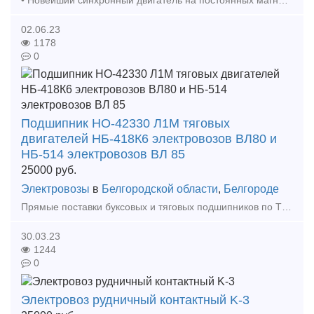
• Новейший синхронный двигатель на постоянных магнитах; • Новая система управления двигателем на современных программируемых контролерах; • Литий-ионный батарейный ящик суммарной энергое
02.06.23
1178
0
Подшипник НО-42330 Л1М тяговых
двигателей НБ-418К6 электровозов ВЛ80 и
НБ-514 электровозов ВЛ 85
25000
руб.
Электровозы
в
Белгородской области
,
Белгороде
Прямые поставки буксовых и тяговых подшипников по ТУ ВНИИП.048-1-00 от заводов ЕПК и ХАРП. Мы успешно поставляем этот недоступный для небольших ЖД потребителей и строго квотируемый, деф
30.03.23
1244
0
Электровоз рудничный контактный K-3