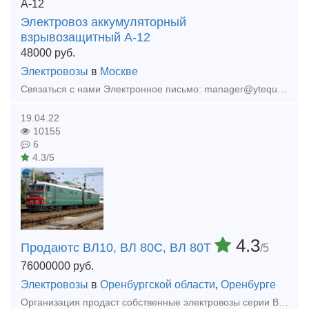
Электровоз аккумуляторный
взрывозащитный А-12
48000
руб.
Электровозы
в
Москве
Связаться с нами Электронное письмо: manager@ytequipment.net export@ytequipment.net Веб-сайт: www.ytminig.net/ телефонный номер: +86 17369222201 86 - 731 - 58528855
19.04.22
10155
6
4.3/5
4.3
Продаютс ВЛ10, ВЛ 80С, ВЛ 80Т
/5
76000000
руб.
Электровозы
в
Оренбургской области
,
Оренбурге
Организация продаст собственные электровозы серии ВЛ: ВЛ80С, 1990-1992 года выпуска. ВЛ80Т, 1971-1976 года выпуска. ВЛ-10, 1971-1976 года выпуска. Состояние отличное. Перед продажей полное ТО. С