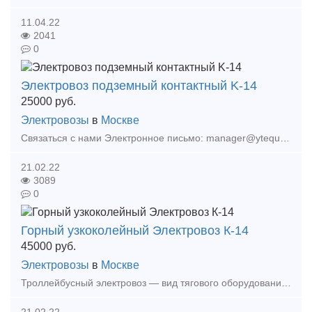
11.04.22
2041
0
Электровоз подземный контактный K-14
25000
руб.
Электровозы
в
Москве
Связаться с нами Электронное письмо: manager@ytequipment.net export@ytequipment.net Веб-сайт: http://www.ytminig.net/ телефонный номер: +86 17369222201 86 - 731 - 58528
21.02.22
3089
0
Горный узкоколейный Электровоз К-14
45000
руб.
Электровозы
в
Москве
Троллейбусный электровоз — вид тягового оборудования железнодорожного транспорта, работающий от трансформаторов и воздушных линий. В основном используется в шахтах, где нет риска взрыва. Благо
21.02.22