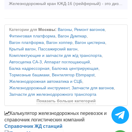
Железнодорожный кран КЖД-16 (грейферный) - это дизельный кран, грузоподъемностью 16 тонн, предназначен для погрузочно-разгрузочных работ со штучными и сыпучими грузами и строительно-монтажных
Категории для
Москвы:
Вагоны
,
Ремонт вагонов
,
Фитинговая платформа
,
Вагон Думпкар
,
Вагон платформа
,
Вагон хоппер
,
Вагон цистерна
,
Крытый вагон
,
Пассажирский вагон
,
Комплектующие и запчасти для ж/д транспорта
,
Автосцепка СА-3
,
Аппарат поглощающий
,
Балка надрессорная
,
Балочка центрирующая
,
Тормозные башмаки
,
Вентилятор Ebmpapst
,
Железнодорожная автоматика и СЦБ
,
Железнодорожный инструмент
,
Запчасти для вагонов
,
Запчасти для железнодорожного транспорта
Показать больше категорий
Калькулятор железнодорожных перевозок и
справочник логистических компаний
Справочник ЖД станций