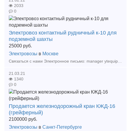
2033
0
Электровоз контактный рудничный к-10 для
подземной шахты
25000
руб.
Электровозы
в
Москве
Связаться с нами Электронное письмо: manager ytequipment net export ytequipment net Веб-сайт: ytminig net/ телефонный номер: +86 17369222201 86 - 731 - 58528855
21.03.21
1340
0
Продается железнодорожный кран КЖД-16
(грейферный)
2100000
руб.
Электровозы
в
Санкт-Петербурге