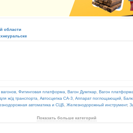
ой области
рхнеуральске
 вагонов
,
Фитинговая платформа
,
Вагон Думпкар
,
Вагон платформ
для ж/д транспорта
,
Автосцепка СА-3
,
Аппарат поглощающий
,
Балк
знодорожная автоматика и СЦБ
,
Железнодорожный инструмент
,
З
Показать больше категорий
и