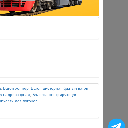
а
,
Вагон хоппер
,
Вагон цистерна
,
Крытый вагон
,
а надрессорная
,
Балочка центрирующая
,
апчасти для вагонов
,