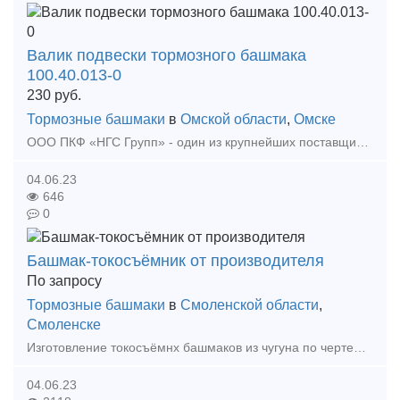
Валик подвески тормозного башмака
100.40.013-0
230
руб.
Тормозные башмаки
в
Омской области
,
Омске
ООО ПКФ «НГС Групп» - один из крупнейших поставщиков запасных частей для железнодорожных цистерн. Предлагаем продукцию собственного производства: - Крышка со скобой в сборе 1443.01.300
04.06.23
646
0
Башмак-токосъёмник от производителя
По запросу
Тормозные башмаки
в
Смоленской области
,
Смоленске
Изготовление токосъёмнх башмаков из чугуна по чертежам и/или образцам заказчика. Возможно изготовление как единичных изделий (для ремонтных нужд), так и серийное производство. Мы с удовольстви
04.06.23