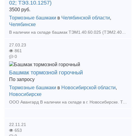
02; ТЭ3.10.1257)
3500
руб.
Тормозные башмаки
в
Челябинской области
,
Челябинске
В наличии на складе башмак ТЭМ1.40.60.025 (ТЭМ2.40.60.0129-02; ТЭ3.10.1257), а также большой выбор жд запчастей в наличии и под заказ. Тип предложения: предлагаю продукцию, услугу
27.03.23
861
0
Башмак тормозной горочный
По запросу
Тормозные башмаки
в
Новосибирской области
,
Новосибирске
ООО Авангард В наличии на складе в г. Новосибирске. Также в наличии: рельсы, шпалы, подкладка, накладка, прокладка, крепеж, стрелочные переводы - новые, резервные, б/у, восстановленные. Зво
22.11.21
653