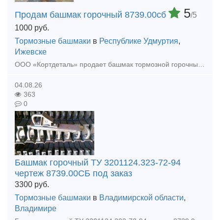
5
Продам башмак горочный 8739.00сб
/5
1000
руб.
Тормозные башмаки
в
Республике Удмуртия
,
Ижевске
ООО «Кортдеталь» продает башмак тормозной горочный 8739.00сб. Цена с НДС. Организуем доставку из Ижевска.
04.08.26
363
0
Башмак горочный ТУ 3201124.323-72-94
чертеж 8739.00СБ под заказ
3300
руб.
Тормозные башмаки
в
Владимирской области
,
Владимире