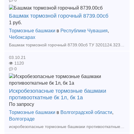
0
Башмак тормозной горочный 8739.00сб
1
руб.
Тормозные башмаки
в
Республике Чувашия
,
Чебоксарах
Башмак тормозной горочный 8739.00сб ТУ 3201124.323-72-94 В наличии. Цена разумная. Тип предложения: предлагаю продукцию, услугу
03.10.21
1120
0
Искробезопасные тормозные башмаки
противооткатные бк 1л, бк 1а
По запросу
Тормозные башмаки
в
Волгоградской области
,
Волгограде
искробезопасные тормозные башмаки противооткатные бк 1л, бк 1а, устройство нижнего слива унс, унса, ключ донный кзд 1, кзд-2 для открывания затвора жд цистерн Люка замерные лз 80, лз 100,