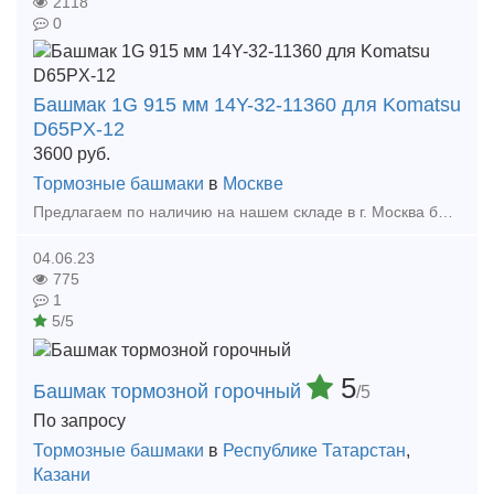
2118
0
Башмак 1G 915 мм 14Y-32-11360 для Komatsu
D65PX-12
3600
руб.
Тормозные башмаки
в
Москве
Предлагаем по наличию на нашем складе в г. Москва башмак 1G 915 мм 14Y3211360 для Komatsu D65PX12 Цена: 3 600 руб. (с НДС) / шт. Производство KYT, Корея Каталожные номера 14Y320111
04.06.23
775
1
5/5
5
Башмак тормозной горочный
/5
По запросу
Тормозные башмаки
в
Республике Татарстан
,
Казани