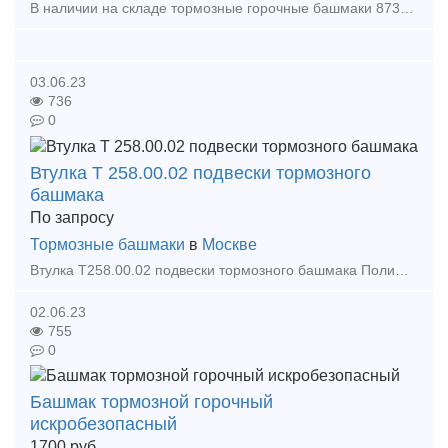
В наличии на складе тормозные горочные башмаки 8739.00СБ, изготовленные по ТУ 32-01124.323.72-97. Размеры: 505х145х100мм. Вес 7,5кг. Предотвращает самопроизвольное движения железнодорожн
03.06.23
736
0
Втулка Т 258.00.02 подвески тормозного
башмака
По запросу
Тормозные башмаки
в
Москве
Втулка Т258.00.02 подвески тормозного башмака Полимерная износостойкая втулка чертежный номер Т 258.00.02 или чертежный номер 194.40.035-0 Место установки: подвеска тормозного
02.06.23
755
0
Башмак тормозной горочный
искробезопасный
1700
руб.