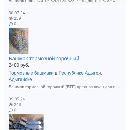
Башмак горочный ТУ 3201124.323-72-94,чертеж 8739.00СБ под заказ. Гарантия качества, быстрая отгрузка. Продукцию отгружаем со всеми документам: ( сертификат, паспорт, договор ) Звоните и размеща
30.07.24
239
0
Башмак тормозной горочный
2400
руб.
Тормозные башмаки
в
Республике Адыгея
,
Адыгейске
Башмак тормозной горочный (БТГ) предназначен для принудительного торможения и остановки вагонов, а также для их закрепления от самопроизвольного ухода на сортировочных горках, полугорках, предгорочных
09.05.24
246
0