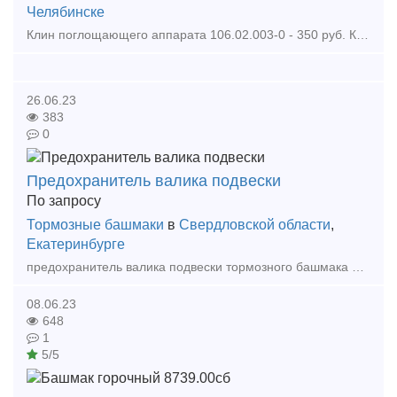
Челябинске
Клин поглощающего аппарата 106.02.003-0 - 350 руб. Клин тягового хомута 106.02.002-0 - 550 руб. Клин фрикционный Ханина М1698.00.002 - 680 руб. Колодка локомотивная гребневая тип М -
26.06.23
383
0
Предохранитель валика подвески
По запросу
Тормозные башмаки
в
Свердловской области
,
Екатеринбурге
предохранитель валика подвески тормозного башмака предохранитель валика подвески тормозного башмака 4384.00 00 Тип предложения: предлагаю продукцию, услугу
08.06.23
648
1
5/5