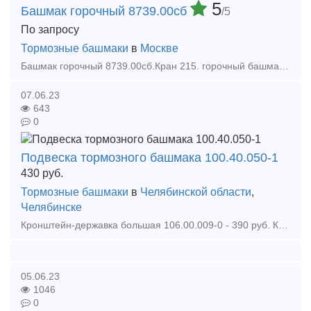
5
Башмак горочный 8739.00сб
/5
По запросу
Тормозные башмаки
в
Москве
Башмак горочный 8739.00сб.Кран 215. горочный башмак Кран вспомогательного тормоза 254, 172. Кран машиниста 394 395М. Кран 4200 Продам Компания занимается продажей железнодорожных запчастей для
07.06.23
643
0
Подвеска тормозного башмака 100.40.050-1
430
руб.
Тормозные башмаки
в
Челябинской области
,
Челябинске
Кронштейн-державка большая 106.00.009-0 - 390 руб. Крышка крепительная 100.10.002-0 - 740 руб. Крышка смотровая 100.10.003-0 - 140 руб. Крышка передняя 188 - 3000 руб. Крышка люка
05.06.23
1046
0