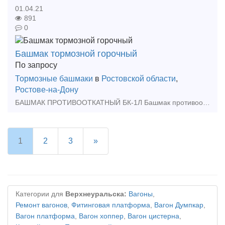
01.04.21
891
0
Башмак тормозной горочный
По запросу
Тормозные башмаки
в
Ростовской области
,
Ростове-на-Дону
БАШМАК ПРОТИВООТКАТНЫЙ БК-1Л Башмак противооткатный БК применяется для предотвращения самопроизвольного движения железнодорожного транспортного средства на объектах, где предъявляются п
1
2
3
»
Категории для
Верхнеуральска:
Вагоны
,
Ремонт вагонов
,
Фитинговая платформа
,
Вагон Думпкар
,
Вагон платформа
,
Вагон хоппер
,
Вагон цистерна
,