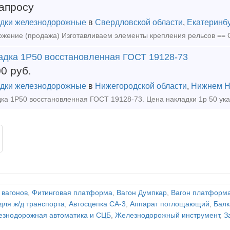
апросу
дки железнодорожные
в
Свердловской области
,
Екатеринб
адка 1Р50 восстановленная ГОСТ 19128-73
00
руб.
дки железнодорожные
в
Нижегородской области
,
Нижнем Н
 вагонов
,
Фитинговая платформа
,
Вагон Думпкар
,
Вагон платформ
для ж/д транспорта
,
Автосцепка СА-3
,
Аппарат поглощающий
,
Балк
знодорожная автоматика и СЦБ
,
Железнодорожный инструмент
,
З