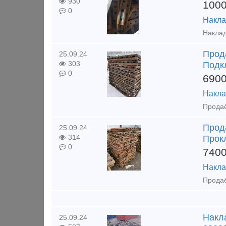
930
100
0
Накла
Прода
25.09.24
303
Подк
0
690
Накла
Прода
25.09.24
314
Прок
0
740
Накла
Накла
25.09.24