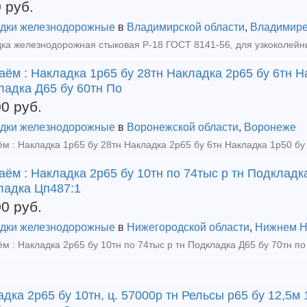
0
руб.
дки железнодорожные
в
Владимирской области
,
Владимир
ём : Накладка 1р65 бу 28тн Накладка 2р65 бу 6тн Н
ладка Д65 бу 60тн По
00
руб.
дки железнодорожные
в
Воронежской области
,
Воронеже
ём : Накладка 2р65 бу 10тн по 74тыс р тн Подкладка
ладка Цп487:1
00
руб.
дки железнодорожные
в
Нижегородской области
,
Нижнем Н
дка 2р65 бу 10тн, ц. 57000р тн Рельсы р65 бу 12,5м 1