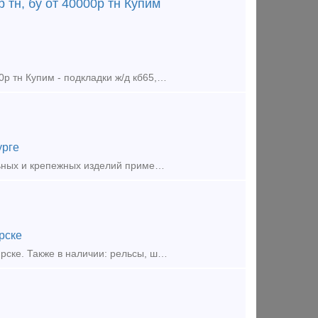
р тн, бу от 40000р тн Купим
Купим - накладки ж/д 1р65, 2р65, 1р50, 1р43, р24 от 75000р тн, бу от 40000р тн Купим - подкладки ж/д кб65, кд65, кб50, кд50, дн6-65, д65 от 80000р тн, бу от 35000р тн Купим - рельсы р65, р50, р4
урге
Предложение (продажа) УралМехОбработка - производитель соединительных и крепежных изделий применяемых при строительстве в районах с сейсмичностью 7-9 баллов.
рске
Предложение (продажа) ООО Авангард В наличии на складе в г. Новосибирске. Также в наличии: рельсы, шпалы, подкладка, накладка, прокладка, крепеж, стрелочные