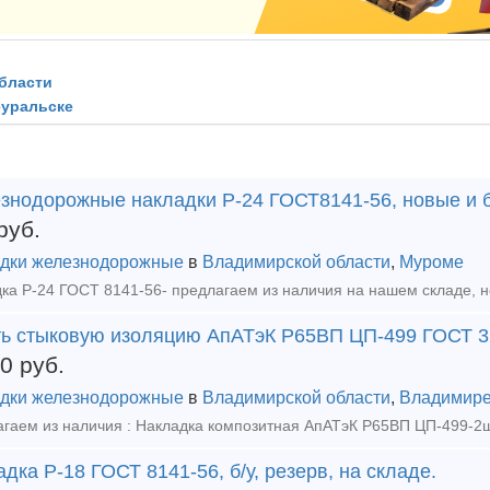
бласти
еуральске
знодорожные накладки Р-24 ГОСТ8141-56, новые и б
руб.
дки железнодорожные
в
Владимирской области
,
Муроме
ть стыковую изоляцию АпАТэК Р65ВП ЦП-499 ГОСТ 32
00
руб.
дки железнодорожные
в
Владимирской области
,
Владимир
дка Р-18 ГОСТ 8141-56, б/у, резерв, на складе.