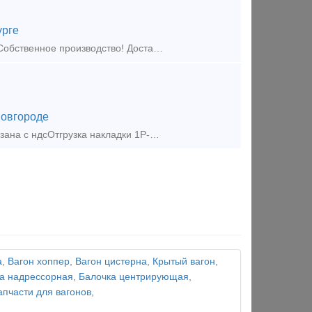
урге
Предложение (продажа) Изготавливаем элементы крепления рельсов == Собственное производство! Доставка по России! == Изготавливаем:
овгороде
Накладка 1Р50 восстановленная ГОСТ 19128-73. Цена накладки 1р 50 указана с ндсОтгрузка накладки 1Р-50: транспортной компанией или самовывозОплата накладок 1р50 осуществляется с пом
а
,
Вагон хоппер
,
Вагон цистерна
,
Крытый вагон
,
а надрессорная
,
Балочка центрирующая
,
апчасти для вагонов
,