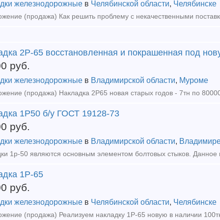
дки железнодорожные
в
Челябинской области
,
Челябинске
адка 2Р-65 восстановленная и покрашенная под нову
00
руб.
дки железнодорожные
в
Владимирской области
,
Муроме
адка 1Р50 б/у ГОСТ 19128-73
00
руб.
дки железнодорожные
в
Владимирской области
,
Владимир
адка 1Р-65
00
руб.
дки железнодорожные
в
Челябинской области
,
Челябинске
жение (продажа) Реализуем накладку 1Р-65 новую в наличии 100тн