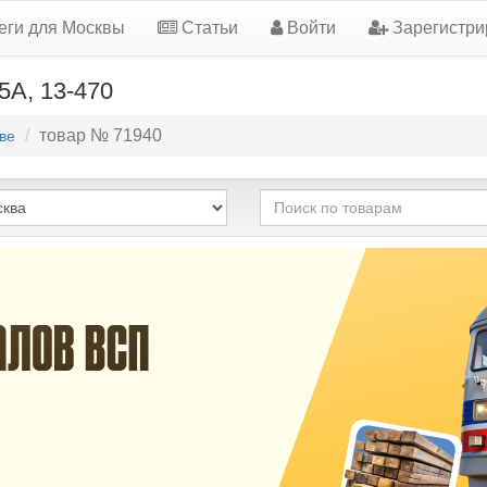
еги для Москвы
Статьи
Войти
Зарегистри
5А, 13-470
товар № 71940
ве