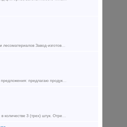
Платформа для леса и контейнеров Тип вагона: Платформа для перевозки лесоматериалов Завод-изготовитель: ОАО НПК "Уралвагонзавод" Сайт компании Сергей Валерьевич
Продаём новые фитинговые платформа 13-9881. До 60 штук в месяц. Тип предложения: предлагаю продукцию, услугу
Предлагаем в долгосрочную аренду собственные фитинговые платформы в количестве 3 (трех) штук. Отремонтированы,продлены. В случае заинтересованности писать или звонить по телефону. Контактн