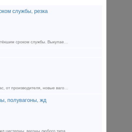
оком службы, резка
Производим Выкуп списанных Вагонов. У Нас Быстрый выкуп Вагонов с истёкшим сроком службы. Выкупаем любые жд Вагоны, в независимости от состояния Вагона, расчёт производим любым удобным для Вас с
Наша компания предлагает приобрести по самым выгодным ценам для Вас, от производителя, новые вагон-платформы модели 13-6716 с погрузочной длинной 80 футов для перевозки крупнотоннажных контейнеров и к
ы, полувагоны, жд
Покупаем на постоянной основе ЖД вагоны, жд платформы, полувагоны, жд цистерны, вагоны любого типа под разделку, в любом состоянии, с истекшим сроком службы, вне зависимости от места дислока