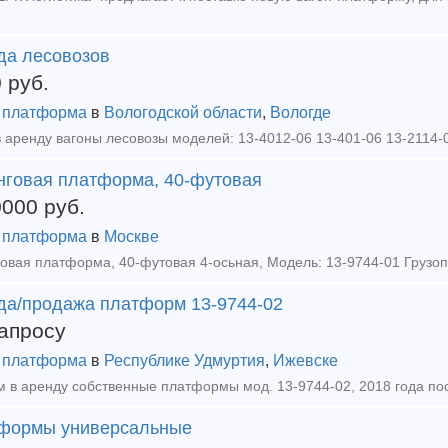
да лесовозов
0
руб.
 платформа
в
Вологодской области
,
Вологде
 аренду вагоны лесовозы моделей: 13-4012-06 13-401-06 13-2114-
нговая платформа, 40-футовая
0000
руб.
 платформа
в
Москве
да/продажа платформ 13-9744-02
апросу
 платформа
в
Республике Удмуртия
,
Ижевске
формы универсальные