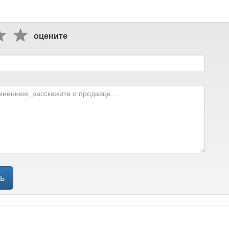
оцените
ь