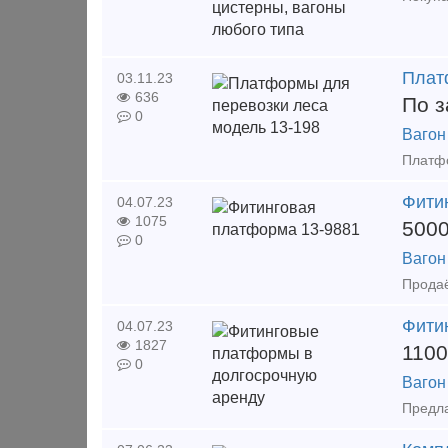
Плат
03.11.23
636
По з
0
Вагон
Фити
04.07.23
1075
500
0
Вагон
Фити
04.07.23
1827
1100
0
Вагон