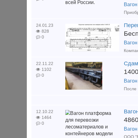
Вагон
Пере
24.01.23
828
Бес
0
Вагон
Сдам
22.11.22
1102
140
0
Вагон
После 
Ваго
12.10.22
1464
486
0
Вагон