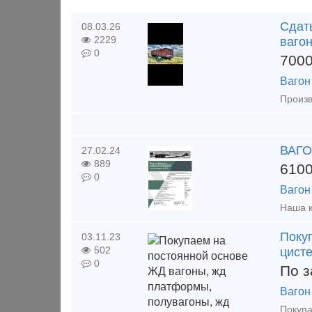
Сдать
08.03.26
2229
ваго
0
700
Вагон
ВАГО
27.02.24
889
610
0
Вагон
Поку
03.11.23
502
цист
0
По з
Вагон