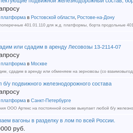
лектующие подвижной железнодорожный состав, бо
апросу
 платформа
в
Ростовской области
,
Ростове-на-Дону
адим или сдадим в аренду Лесовозы 13-2114-07
апросу
 платформа
в
Москве
п б/у подвижного железнодорожного состава
апросу
 платформа
в
Санкт-Петербурге
аем вагоны в разделку в лом по всей России.
0000
руб.