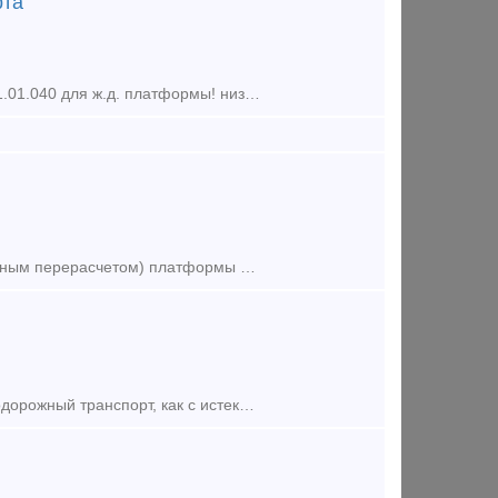
рта
Борта поперечные 401.01.110 для ж.д. платформы, борта продольные 401.01.040 для ж.д. платформы! низкие цены! В наличии на складе! среднее и мелкое литье, упоры передний, задний с над пятником!
Продадим, сдадим в аренду или обменяем на зерновозы (со взаимовыгодным перерасчетом) платформы для перевозки леса модель 13-2114-07, 75 штук, год выпуска 2012г, вагоны находятся в Латвии. О
Компания ООО Артекc на постоянной основе выкупает любой б/у железнодорожный транспорт, как с истекшим сроком службы, так и нет, работаем с партнерами из СНГ поэтому можем предложить наиболее в