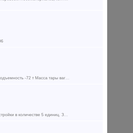
06
Фитинговая платформа, 40-футовая 4-осьная, Модель: 13-9744-01 Грузоподъемность -72 т Масса тары вагона-22т Длина: по осям сцепления автосцепок-14620 мм по концевым балкам рам
Сдадим в аренду собственные платформы мод. 13-9744-02, 2018 года постройки в количестве 5 единиц. Завод изготовитель АО Трансмаш. Цена договорная. Количество осей: Четырехосный Грузопод