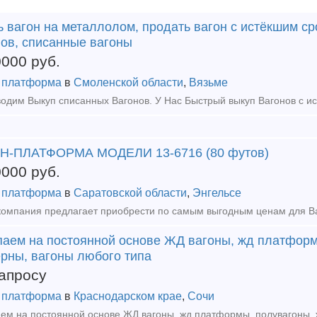
 вагон на металлолом, продать вагон с истёкшим ср
нов, списанные вагоны
0000
руб.
 платформа
в
Смоленской области
,
Вязьме
Н-ПЛАТФОРМА МОДЕЛИ 13-6716 (80 футов)
0000
руб.
 платформа
в
Саратовской области
,
Энгельсе
паем на постоянной основе ЖД вагоны, жд платформ
ерны, вагоны любого типа
апросу
 платформа
в
Краснодарском крае
,
Сочи