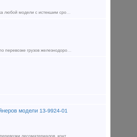
Приобретаем Железнодорожные вагоны исключенные из подвижного парка любой модели с истекшим сроком службы. Куплю вагоны в разделку в лом по самым выгодным ценам и на самых выгодных условиях по
Компания ООО "ГТК" приглашает Вас воспользоваться нашими услугами по перевозке грузов железнодорожным транспортом. Для выполнения Ваших заказов мы используем универсальные и фитинговые платформы, пол
йнеров модели 13-9924-01
ООО "ЕРК Логистика" предлагает к поставке новую вагон-платформу, для перевозки лесоматериалов, контейнеров и труб большого диаметра. Модель: 13-9924-01 Грузоподъемность -68,5 т