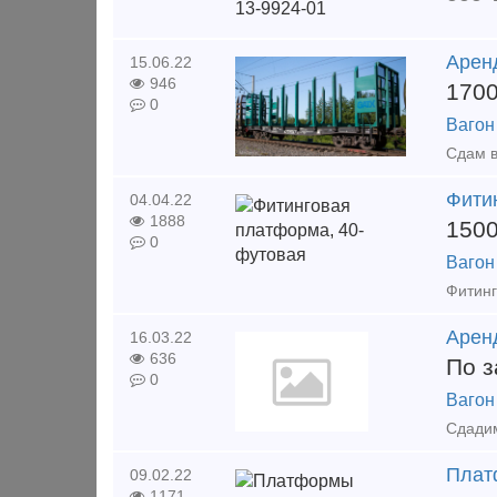
Арен
15.06.22
946
170
0
Вагон
Сдам в
Фити
04.04.22
1888
150
0
Вагон
Арен
16.03.22
636
По з
0
Вагон
Плат
09.02.22
1171