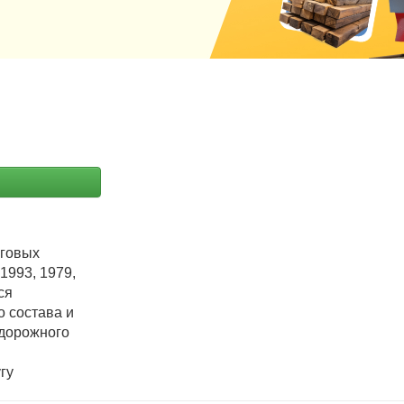
нговых
1993, 1979,
ся
 состава и
одорожного
гу