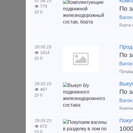
Комп
07.06.23
779
По з
0
Вагон
Прод
28.05.23
1014
По з
0
Вагон
Выку
29.03.23
467
По з
0
Вагон
Покуп
29.03.23
672
100
0