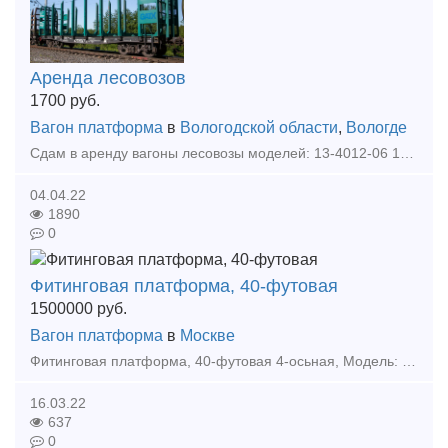
Аренда лесовозов
1700
руб.
Вагон платформа
в
Вологодской области
,
Вологде
Сдам в аренду вагоны лесовозы моделей: 13-4012-06 13-401-06 13-2114-06
04.04.22
1890
0
Фитинговая платформа, 40-футовая
1500000
руб.
Вагон платформа
в
Москве
Фитинговая платформа, 40-футовая 4-осьная, Модель: 13-9744-01 Грузоподъемность -72 т Масса тары вагона-22т Длина: по осям сцепления автосцепок-14620 мм по концевым балкам рам
16.03.22
637
0