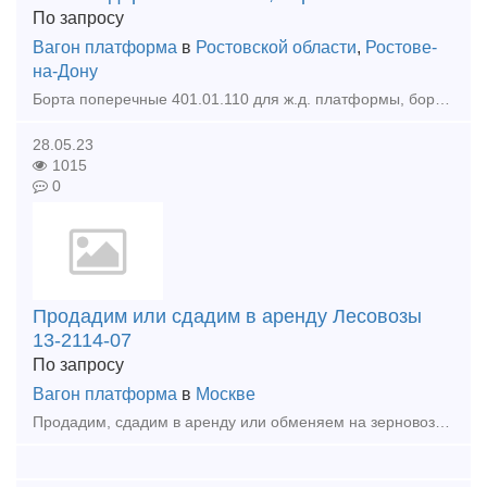
По запросу
Вагон платформа
в
Ростовской области
,
Ростове-
на-Дону
Борта поперечные 401.01.110 для ж.д. платформы, борта продольные 401.01.040 для ж.д. платформы! низкие цены! В наличии на складе! среднее и мелкое литье, упоры передний, задний с над пятником!
28.05.23
1015
0
Продадим или сдадим в аренду Лесовозы
13-2114-07
По запросу
Вагон платформа
в
Москве
Продадим, сдадим в аренду или обменяем на зерновозы (со взаимовыгодным перерасчетом) платформы для перевозки леса модель 13-2114-07, 75 штук, год выпуска 2012г, вагоны находятся в Латвии. О