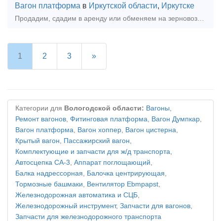
Вагон платформа
в
Иркутской области
,
Иркутске
Продадим, сдадим в аренду или обменяем на зерновозы модель 19-1274-01 ( со взаимовыгодным перерасчетом) платформы для перевозки леса модель 13-2114-07, 75 штук, год выпуска 2012г , вагоны находятся в
1
2
3
»
Категории для
Вологодской области:
Вагоны
,
Ремонт вагонов
,
Фитинговая платформа
,
Вагон Думпкар
,
Вагон платформа
,
Вагон хоппер
,
Вагон цистерна
,
Крытый вагон
,
Пассажирский вагон
,
Комплектующие и запчасти для ж/д транспорта
,
Автосцепка СА-3
,
Аппарат поглощающий
,
Балка надрессорная
,
Балочка центрирующая
,
Тормозные башмаки
,
Вентилятор Ebmpapst
,
Железнодорожная автоматика и СЦБ
,
Железнодорожный инструмент
,
Запчасти для вагонов
,
Запчасти для железнодорожного транспорта