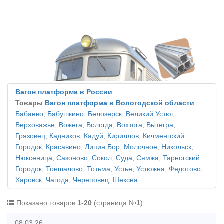
Вагон платформа в России
Товары
Вагон платформа в Вологодской области
:
Бабаево
,
Бабушкино
,
Белозерск
,
Великий Устюг
,
Верховажье
,
Вожега
,
Вологда
,
Вохтога
,
Вытегра
,
Грязовец
,
Кадников
,
Кадуй
,
Кириллов
,
Кичменгский
Городок
,
Красавино
,
Липин Бор
,
Молочное
,
Никольск
,
Нюксеница
,
Сазоново
,
Сокол
,
Суда
,
Сямжа
,
Тарногский
Городок
,
Тоншалово
,
Тотьма
,
Устье
,
Устюжна
,
Федотово
,
Харовск
,
Чагода
,
Череповец
,
Шексна
Показано товаров
1-20
(страница №
1
).
08.03.26