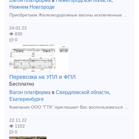
Вагон платформа
в
Нижегородской области
,
Нижнем Новгороде
Приобретаем Железнодорожные вагоны исключенные из подвижного парка любой модели с истекшим сроком службы. Куплю вагоны в разделку в лом по самым выгодным ценам и на самых выгодных условиях по
24.01.23
830
0
Перевозка на УПЛ и ФПЛ
Бесплатно
Вагон платформа
в
Свердловской области
,
Екатеринбурге
Компания ООО "ГТК" приглашает Вас воспользоваться нашими услугами по перевозке грузов железнодорожным транспортом. Для выполнения Ваших заказов мы используем универсальные и фитинговые платформы, пол
22.11.22
1102
0