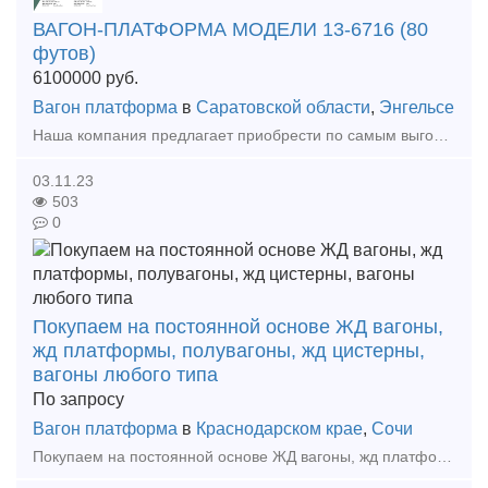
ВАГОН-ПЛАТФОРМА МОДЕЛИ 13-6716 (80
футов)
6100000
руб.
Вагон платформа
в
Саратовской области
,
Энгельсе
Наша компания предлагает приобрести по самым выгодным ценам для Вас, от производителя, новые вагон-платформы модели 13-6716 с погрузочной длинной 80 футов для перевозки крупнотоннажных контейнеров и к
03.11.23
503
0
Покупаем на постоянной основе ЖД вагоны,
жд платформы, полувагоны, жд цистерны,
вагоны любого типа
По запросу
Вагон платформа
в
Краснодарском крае
,
Сочи
Покупаем на постоянной основе ЖД вагоны, жд платформы, полувагоны, жд цистерны, вагоны любого типа под разделку, в любом состоянии, с истекшим сроком службы, вне зависимости от места дислока