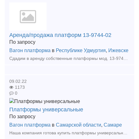
Аренда/продажа платформ 13-9744-02
По запросу
Вагон платформа
в
Республике Удмуртия
,
Ижевске
Сдадим в аренду собственные платформы мод. 13-9744-02, 2018 года постройки в количестве 5 единиц. Завод изготовитель АО Трансмаш. Цена договорная. Количество осей: Четырехосный Грузопод
09.02.22
1173
0
Платформы универсальные
По запросу
Вагон платформа
в
Самарской области
,
Самаре
Наша компания готова купить платформы универсальные и фитинговые различных моделей с истекшим сроком службы (в рабочем состоянии) до 30 единиц. Просим свои предложения отправлять на почту b