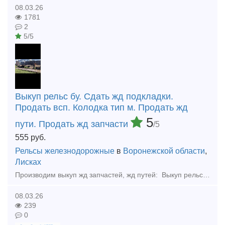
08.03.26
1781
2
5/5
Выкуп рельс бу. Сдать жд подкладки.
Продать всп. Колодка тип м. Продать жд
5
пути. Продать жд запчасти
/5
555
руб.
Рельсы железнодорожные
в
Воронежской области
,
Лисках
Производим выкуп жд запчастей, жд путей: Выкуп рельс, Колесные пары бу, Накладки Подкладки под рельс новые и бу. Болты, костыли, шайбы, клемма пк, шурупы. Выкупаем рельсы железнодорожные, трамвайные
08.03.26
239
0