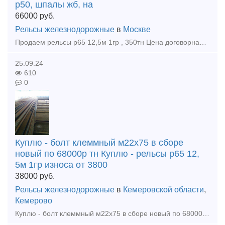
р50, шпалы жб, на
66000
руб.
Рельсы железнодорожные
в
Москве
Продаем рельсы р65 12,5м 1гр , 350тн Цена договорная. Материалы ВСП: рельсы р65, р50, шпалы жб, накладки 2р65, подкладка кб65, кд65, д65, сд65, ск65, дн6-65, тел. +79302110210 watsapp тел.
25.09.24
610
0
Куплю - болт клеммный м22х75 в сборе
новый по 68000р тн Куплю - рельсы р65 12,
5м 1гр износа от 3800
38000
руб.
Рельсы железнодорожные
в
Кемеровской области
,
Кемерово
Куплю - болт клеммный м22х75 в сборе новый по 68000р тн Куплю - рельсы р65 12, 5м 1гр износа от 38000р тн Куплю - комплектующие к стрелочным переводам р65, р50 новые и бу Куплю - подкладку ДН6-65 н