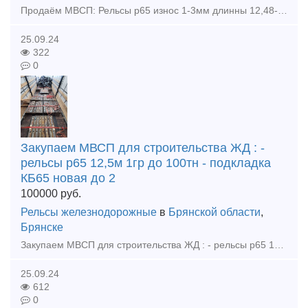
Продаём МВСП: Рельсы р65 износ 1-3мм длинны 12,48-12,68м количество 29шт Рельсы р65 износ 1-3мм длинны 11,40-11,88м количество 10шт Рельсы р65 износ 1-2мм длинны 9,88м количество 4шт Рельс
25.09.24
322
0
Закупаем МВСП для строительства ЖД : -
рельсы р65 12,5м 1гр до 100тн - подкладка
КБ65 новая до 2
100000
руб.
Рельсы железнодорожные
в
Брянской области
,
Брянске
Закупаем МВСП для строительства ЖД : - рельсы р65 12,5м 1гр до 100тн - подкладка КБ65 новая до 20тн - подкладка КД65 новая и бу до 20тн - болт клеммный м22х75 новый голый и в сборе, новый и бу
25.09.24
612
0