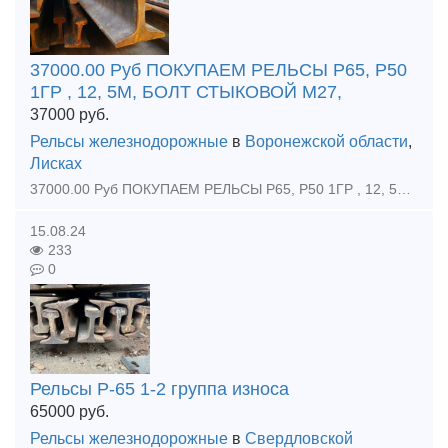
37000.00 Руб ПОКУПАЕМ РЕЛЬСЫ Р65, Р50
1ГР , 12, 5М, БОЛТ СТЫКОВОЙ М27,
37000
руб.
Рельсы железнодорожные
в
Воронежской области
,
Лисках
37000.00 Руб ПОКУПАЕМ РЕЛЬСЫ Р65, Р50 1ГР , 12, 5М, БОЛТ СТЫКОВОЙ М27, Рельсы железнодорожные Р65, Р50, Р43, р33, р24, р18 Закупаю, покупаем, спрос : Рельсы р65 , рельсы р50 новые и бу Стрелочны
15.08.24
233
0
Рельсы Р-65 1-2 группа износа
65000
руб.
Рельсы железнодорожные
в
Свердловской