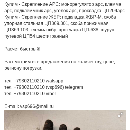
Купим - Скрепление АРС: монорегулятор арс, клемма
арс, подклеммник арс, уголок арс, прокладка ЦП204арс
Купим - Скрепление ЖБР: подкладка ЖБР-М, скоба
упорная стальная ЦП369.301, скоба прижимная
ЦП369.103, клемма жбр, прокладка ЦП-638, шуруп
путевой ЦП54 шестигранный
Расчет быстрый!
Рассмотрим все предложения по количеству, цене,
региону погрузки.
тел. +79302110210 watsapp
тел. +79302110210 (vsp696) telegram
тел. +79302110210 viber
E-mail: vsp696@mail ru