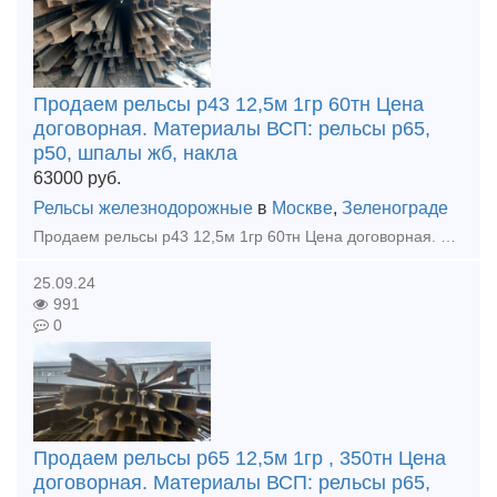
Продаем рельсы р43 12,5м 1гр 60тн Цена
договорная. Материалы ВСП: рельсы р65,
р50, шпалы жб, накла
63000
руб.
Рельсы железнодорожные
в
Москве
,
Зеленограде
Продаем рельсы р43 12,5м 1гр 60тн Цена договорная. Материалы ВСП: рельсы р65, р50, шпалы жб, накладки 2р65, подкладка кб65, кд65, д65, сд65, ск65, дн6-65,болс клеммный,закладной,стыковой м27х160
25.09.24
991
0
Продаем рельсы р65 12,5м 1гр , 350тн Цена
договорная. Материалы ВСП: рельсы р65,