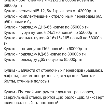
Куплю - болт клеммный м22х75 в сборе новый по
68000р тн
Куплю - рельсы р65 12, 5м 1гр износа от 42000р тн
Куплю - комплектующие к стрелочным переводам р65,
р50 новые и бу
Куплю - подкладку ДН6-65 новую по 85000р тн
Куплю - шуруп путевой 24х170 новый по 55000р тн
Куплю - костыль путовой 16х16х165 новый по 58000р
тн
Куплю - противоугон П65 новый по 60000р тн
Куплю - подкладку КД-65 новую по 80000р тн
Куплю - подкладку Д65 новую по 85000р тн
Купим - Запчасти от стрелочных переводов (башмаки,
лафеты, тяги межостряковые, вкладыши, бинокли,
болты, стяжные полосы)
Купим - Путевой инструмент: домкрат, рельсорез,
сверлильный станок, рихтовщик, разгонщик, гайковерт,
шлифовальный станок новый