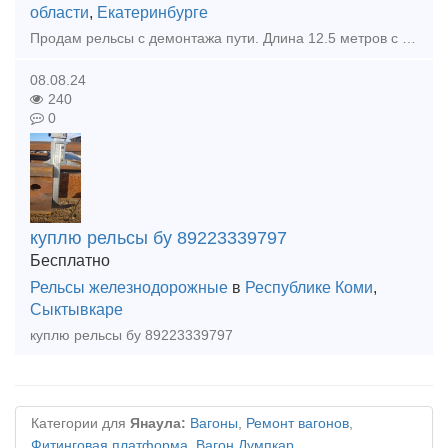
области
,
Екатеринбурге
Продам рельсы с демонтажа пути. Длина 12.5 метров с отверстиями. По голове рельсы 1 группа износ. Вертикальный износ около 2-5 мм, боковой 1-3 мм. в наличии 27 палок и одна палка немерная 12,38 м., 1
08.08.24
240
0
куплю рельсы бу 89223339797
Бесплатно
Рельсы железнодорожные
в
Республике Коми
,
Сыктывкаре
куплю рельсы бу 89223339797
Категории для
Янаула:
Вагоны
,
Ремонт вагонов
,
Фитинговая платформа
,
Вагон Думпкар
,