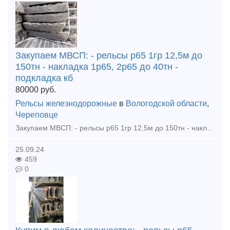
Закупаем МВСП: - рельсы р65 1гр 12,5м до
150тн - накладка 1р65, 2р65 до 40тн -
подкладка кб
80000
руб.
Рельсы железнодорожные
в
Вологодской области
,
Череповце
Закупаем МВСП: - рельсы р65 1гр 12,5м до 150тн - накладка 1р65, 2р65 до 40тн - подкладка кб65 до 40тн - болт клеммный 22х75 до 20тн - болт закладной 22х175 до 20тн - клемма пк
25.09.24
459
0