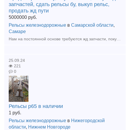
запчастей, сдать рельсы бу, выкуп рельс,
продать жд пути
5000000
руб.
Рельсы железнодорожные
в
Самарской области
,
Самаре
Нам на постоянной основе требуются жд запчасти, покупаем Дорого жд колодки, автосцепки, клин ханина, жд подкладки, накладки железнодорожные как новые так и бу. Мы готовы рассмотреть любые ваши предлож
25.09.24
221
0
Рельсы р65 в наличии
1
руб.
Рельсы железнодорожные
в
Нижегородской
области
,
Нижнем Новгороде