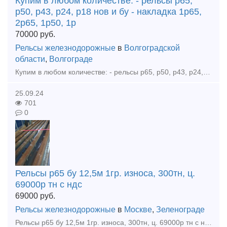
Купим в любом количестве: - рельсы р65,
р50, р43, р24, р18 нов и бу - накладка 1р65,
2р65, 1р50, 1р
70000
руб.
Рельсы железнодорожные
в
Волгоградской
области
,
Волгограде
Купим в любом количестве: - рельсы р65, р50, р43, р24, р18 нов и бу - накладка 1р65, 2р65, 1р50, 1р43, р24, р18 нов и бу - подкладка кб65, кд65, кб50, ск65, сд65, дн6-65, д65, д50, д43, д24, д18
25.09.24
701
0
Рельсы р65 бу 12,5м 1гр. износа, 300тн, ц.
69000р тн с ндс
69000
руб.
Рельсы железнодорожные
в
Москве
,
Зеленограде
Рельсы р65 бу 12,5м 1гр. износа, 300тн, ц. 69000р тн с ндс С доставкой цена договорная. Покупаем любые материалы ВСП, вагонные запчасти во всех регионах РФ: рельсы, стрелочные переводы, подкладк