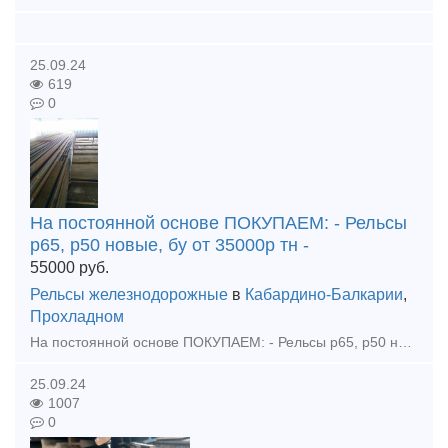
25.09.24
619
0
На постоянной основе ПОКУПАЕМ: - Рельсы
р65, р50 новые, бу от 35000р тн -
55000
руб.
Рельсы железнодорожные
в
Кабардино-Балкарии
,
Прохладном
На постоянной основе ПОКУПАЕМ: - Рельсы р65, р50 новые, бу от 35000р тн - Накладка 1р65, 2р65 новая, бу от 40000р тн - Подкладка КБ65, КД65, КБ50, СК65, СД65, Д65, ДН6-65 новая, бу - Клемм
25.09.24
1007
0