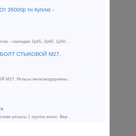
 От 35000р тн Куплю -
Куплю - рельсы ж/д р65, р50, р43, р24 новые и бу от 10тн. От 35000р тн Куплю - накладки 1р65, 2р65, 1р50, 1р43, р24 новые и бу от 0, 5тн. От 35000р тн Куплю - подкладки кб65, кд65, кб50, кд50, д
М, БОЛТ СТЫКОВОЙ М27,
37000.00 Руб ПОКУПАЕМ РЕЛЬСЫ Р65, Р50 1ГР , 12, 5М, БОЛТ СТЫКОВОЙ М27, Рельсы железнодорожные Р65, Р50, Р43, р33, р24, р18 Закупаю, покупаем, спрос : Рельсы р65 , рельсы р50 новые и бу Стрелочны
ге
Продам рельсы с демонтажа пути. Длина 12.5 метров с отверстиями. По голове рельсы 1 группа износ. Вертикальный износ около 2-5 мм, боковой 1-3 мм. в наличии 27 палок и одна палка немерная 12,38 м., 1