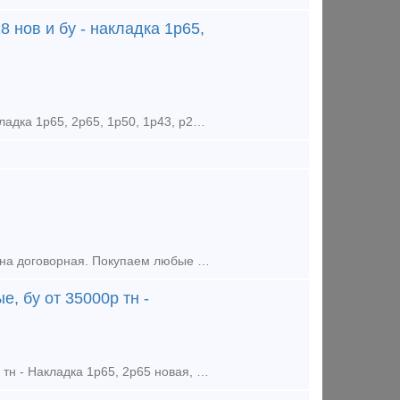
8 нов и бу - накладка 1р65,
Купим в любом количестве: - рельсы р65, р50, р43, р24, р18 нов и бу - накладка 1р65, 2р65, 1р50, 1р43, р24, р18 нов и бу - подкладка кб65, кд65, кб50, ск65, сд65, дн6-65, д65, д50, д43, д24, д18
Рельсы р65 бу 12,5м 1гр. износа, 300тн, ц. 69000р тн с ндс С доставкой цена договорная. Покупаем любые материалы ВСП, вагонные запчасти во всех регионах РФ: рельсы, стрелочные переводы, подкладк
, бу от 35000р тн -
На постоянной основе ПОКУПАЕМ: - Рельсы р65, р50 новые, бу от 35000р тн - Накладка 1р65, 2р65 новая, бу от 40000р тн - Подкладка КБ65, КД65, КБ50, СК65, СД65, Д65, ДН6-65 новая, бу - Клемм