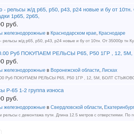
 - рельсы ж/д р65, р50, р43, р24 новые и бу от 10тн.
дки 1р65, 2р65,
00
руб.
ы железнодорожные
в
Краснодарском крае
,
Краснодаре
0.00 Руб ПОКУПАЕМ РЕЛЬСЫ Р65, Р50 1ГР , 12, 5
00
руб.
ы железнодорожные
в
Воронежской области
,
Лисках
ы Р-65 1-2 группа износа
00
руб.
ы железнодорожные
в
Свердловской области
,
Екатеринбур