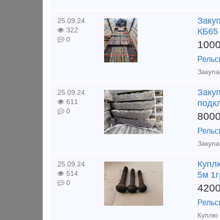
Закуп
25.09.24
322
КБ65 
0
100
Рельс
Закуп
25.09.24
611
подк
0
800
Рельс
Куплю
25.09.24
514
5м 1г
0
420
Рельс