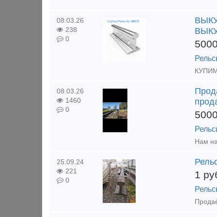
ВЫКУ
08.03.26
238
ВЫКУ
0
500
Рельс
Прода
08.03.26
1460
прода
0
500
Рельс
Рель
25.09.24
221
1
ру
0
Рельс