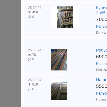
Купим
25.09.24
458
2р65,
0
700
Рельс
Рельс
25.09.24
701
690
0
Рельс
На по
25.09.24
618
550
0
Рельс