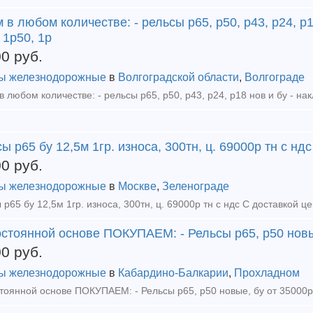
 в любом количестве: - рельсы р65, р50, р43, р24, р1
 1р50, 1р
00
руб.
ы железнодорожные
в
Волгоградской области
,
Волгограде
ы р65 бу 12,5м 1гр. износа, 300тн, ц. 69000р тн с ндс
00
руб.
ы железнодорожные
в
Москве
,
Зеленограде
стоянной основе ПОКУПАЕМ: - Рельсы р65, р50 новые
00
руб.
ы железнодорожные
в
Кабардино-Балкарии
,
Прохладном