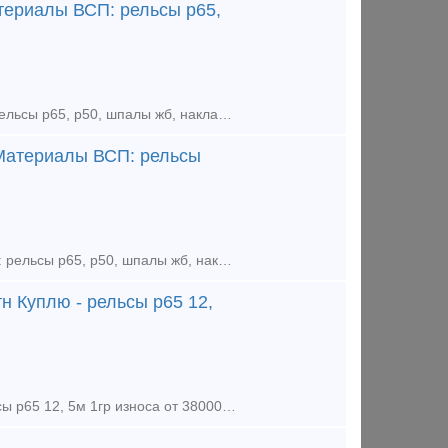
териалы ВСП: рельсы р65,
Продаем рельсы р43 12,5м 1гр 60тн Цена договорная. Материалы ВСП: рельсы р65, р50, шпалы жб, накладки 2р65, подкладка кб65, кд65, д65, сд65, ск65, дн6-65,болс клеммный,закладной,стыковой м27х160
 Материалы ВСП: рельсы
Продаем рельсы р65 12,5м 1гр , 350тн Цена договорная. Материалы ВСП: рельсы р65, р50, шпалы жб, накладки 2р65, подкладка кб65, кд65, д65, сд65, ск65, дн6-65, тел. +79302110210 watsapp тел.
н Куплю - рельсы р65 12,
Куплю - болт клеммный м22х75 в сборе новый по 68000р тн Куплю - рельсы р65 12, 5м 1гр износа от 38000р тн Куплю - комплектующие к стрелочным переводам р65, р50 новые и бу Куплю - подкладку ДН6-65 н