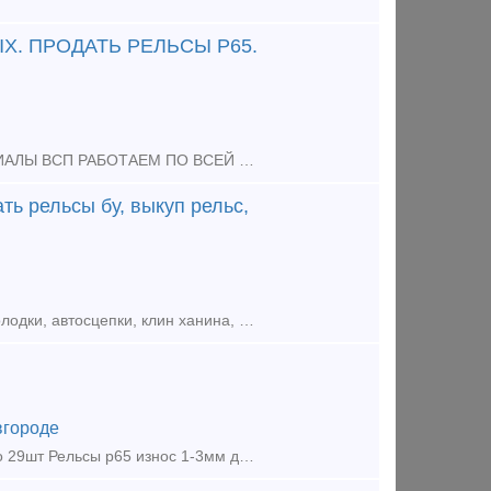
Х. ПРОДАТЬ РЕЛЬСЫ Р65.
КУПИМ ЖД ПУТИ ВЫКУП ЖД ТУПИКОВ РЕЛЬСЫ ЛЮБЫХ МАРОК МАТЕРИАЛЫ ВСП РАБОТАЕМ ПО ВСЕЙ РОССИИ ЗВОНИТЕ НАМ ! 89527311117. Вотсап. Телеграмм.
ть рельсы бу, выкуп рельс,
Нам на постоянной основе требуются жд запчасти, покупаем Дорого жд колодки, автосцепки, клин ханина, жд подкладки, накладки железнодорожные как новые так и бу. Мы готовы рассмотреть любые ваши предлож
городе
Продаём МВСП: Рельсы р65 износ 1-3мм длинны 12,48-12,68м количество 29шт Рельсы р65 износ 1-3мм длинны 11,40-11,88м количество 10шт Рельсы р65 износ 1-2мм длинны 9,88м количество 4шт Рельс