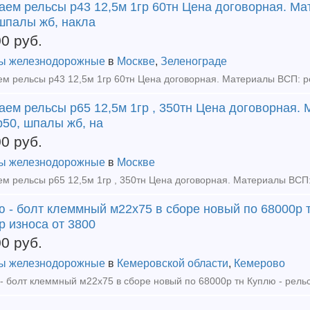
аем рельсы р43 12,5м 1гр 60тн Цена договорная. Ма
шпалы жб, накла
00
руб.
ы железнодорожные
в
Москве
,
Зеленограде
аем рельсы р65 12,5м 1гр , 350тн Цена договорная.
р50, шпалы жб, на
00
руб.
ы железнодорожные
в
Москве
 - болт клеммный м22х75 в сборе новый по 68000р т
р износа от 3800
00
руб.
ы железнодорожные
в
Кемеровской области
,
Кемерово