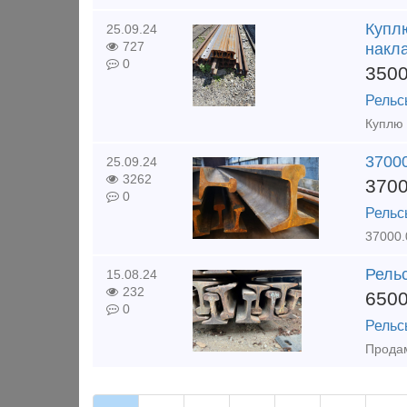
Куплю
25.09.24
727
накла
0
350
Рельс
3700
25.09.24
3262
370
0
Рельс
Рельс
15.08.24
232
650
0
Рельс