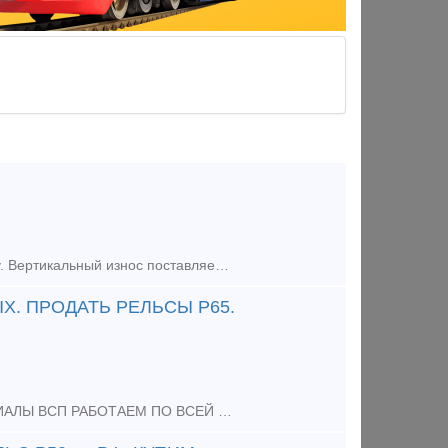
Предлагаем из наличия на нашем складе. Рельсы Р-24, ГОСТ 6368-82, б/у. Вертикальный износ поставляемых нами рельсов Р-24 – 3 мм, боковой износ отсутствует. Звоните и размещайте вашу заявку:
Х. ПРОДАТЬ РЕЛЬСЫ Р65.
КУПИМ ЖД ПУТИ ВЫКУП ЖД ТУПИКОВ РЕЛЬСЫ ЛЮБЫХ МАРОК МАТЕРИАЛЫ ВСП РАБОТАЕМ ПО ВСЕЙ РОССИИ ЗВОНИТЕ НАМ !