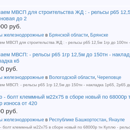
аем МВСП для строительства ЖД : - рельсы р65 12,5
новая до 2
000
руб.
ы железнодорожные
в
Брянской области
,
Брянске
аем МВСП: - рельсы р65 1гр 12,5м до 150тн - накладк
ладка кб
00
руб.
ы железнодорожные
в
Вологодской области
,
Череповце
 - болт клеммный м22х75 в сборе новый по 68000р т
р износа от 420
00
руб.
ы железнодорожные
в
Республике Башкортостан
,
Янауле