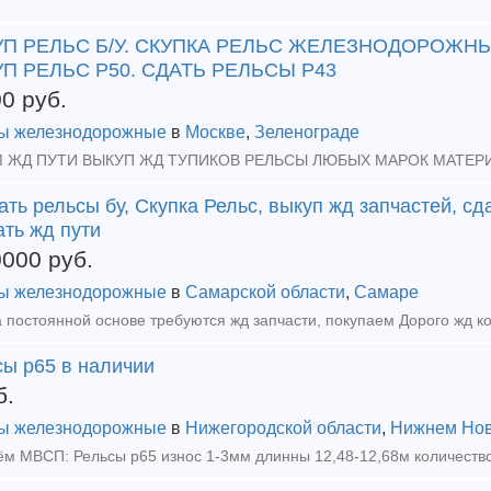
П РЕЛЬС Б/У. СКУПКА РЕЛЬС ЖЕЛЕЗНОДОРОЖНЫ
П РЕЛЬС Р50. СДАТЬ РЕЛЬСЫ Р43
00
руб.
ы железнодорожные
в
Москве
,
Зеленограде
ть рельсы бу, Скупка Рельс, выкуп жд запчастей, сда
ть жд пути
0000
руб.
ы железнодорожные
в
Самарской области
,
Самаре
сы р65 в наличии
б.
ы железнодорожные
в
Нижегородской области
,
Нижнем Нов