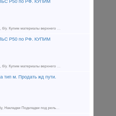
ЬС Р50 по РФ. КУПИМ
Выкуп рельс железнодорожных по РФ. Купим рельсы лежалые, Гос резерв, б/у. Купим материалы верхнего строения пути. ВЫКУП ТЕПЛОВОЗОВ ПРОДАТЬ ЖД ЗАПЧАСТИ МОЖНО У НАС
ЬС Р50 по РФ. КУПИМ
Выкуп рельс железнодорожных по РФ. Купим рельсы лежалые, Гос резерв, б/у. Купим материалы верхнего строения пути. ВЫКУП ТЕПЛОВОЗОВ ТЭМ. ТГМ. ТГК ПРОДАТЬ ЖД ЗАПЧАСТИ МОЖНО У НАС. 89527
а тип м. Продать жд пути.
Производим выкуп жд запчастей, жд путей: Выкуп рельс, Колесные пары бу, Накладки Подкладки под рельс новые и бу. Болты, костыли, шайбы, клемма пк, шурупы. Выкупаем рельсы железнодорожные, трамвайные