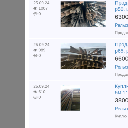
Прод
25.09.24
1007
р50, 
0
630
Рельс
Прод
25.09.24
989
р65, 
0
660
Рельс
Куплю
25.09.24
610
5м 1г
0
380
Рельс