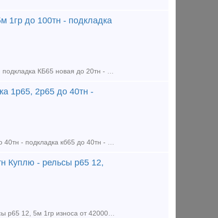
м 1гр до 100тн - подкладка
Закупаем МВСП для строительства ЖД : - рельсы р65 12,5м 1гр до 100тн - подкладка КБ65 новая до 20тн - подкладка КД65 новая и бу до 20тн - болт клеммный м22х75 новый голый и в сборе, новый и бу
а 1р65, 2р65 до 40тн -
Закупаем МВСП: - рельсы р65 1гр 12,5м до 150тн - накладка 1р65, 2р65 до 40тн - подкладка кб65 до 40тн - болт клеммный 22х75 до 20тн - болт закладной 22х175 до 20тн - клемма пк
н Куплю - рельсы р65 12,
Куплю - болт клеммный м22х75 в сборе новый по 68000р тн Куплю - рельсы р65 12, 5м 1гр износа от 42000р тн Куплю - комплектующие к стрелочным переводам р65, р50 новые и бу Куплю - подкладку ДН6-65 н