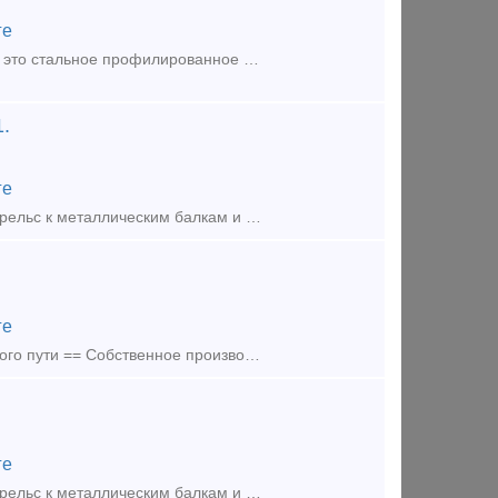
ге
Рельс железнодорожный 50 тип Р50 ГОСТ Р 51685 - 2000 25 м Н новый — это стальное профилированное прокатное изделие в виде полос. Железнодорожные рельсы могут быть четырех видов: Р50, Р65, Р65К (для кр
.
ге
Предложение (продажа) Производим крепления для всех типов крановых рельс к металлическим балкам и бетонным основаниям по ТУ и ГОСТ 24741-81. Планка Прижимная
ге
Предложение (продажа) Изготавливаем прижимные крепления подкранового пути == Собственное производство! Доставка по России! === Изгот
ге
Предложение (продажа) Производим крепления для всех типов крановых рельс к металлическим балкам и бетонным основаниям по ТУ и ГОСТ 24741-81. Планка Прижимная