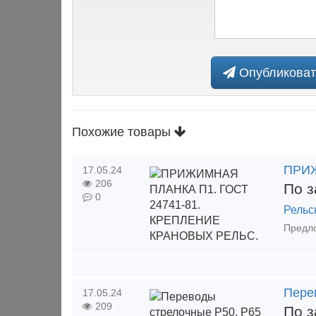
Опубликоват
Похожие товары
ПРИЖ
17.05.24
206
По з
0
Рельс
Пере
17.05.24
209
По з