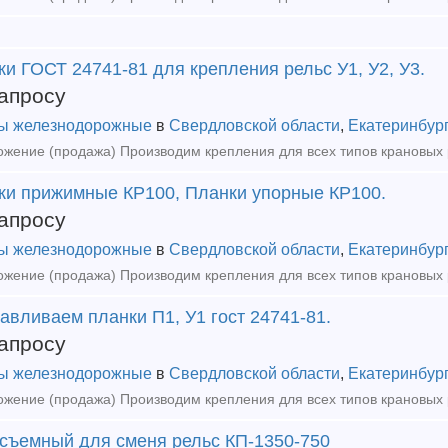
и ГОСТ 24741-81 для крепления рельс У1, У2, У3.
апросу
ы железнодорожные
в
Свердловской области
,
Екатеринбур
ки прижимные КР100, Планки упорные КР100.
апросу
ы железнодорожные
в
Свердловской области
,
Екатеринбур
авливаем планки П1, У1 гост 24741-81.
апросу
ы железнодорожные
в
Свердловской области
,
Екатеринбур
 съемный для сменя рельс КП-1350-750