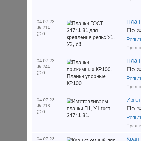
Планк
04.07.23
214
По з
0
Рельс
План
04.07.23
244
По з
0
Рельс
Изгот
04.07.23
216
По з
0
Рельс
Кран
04.07.23