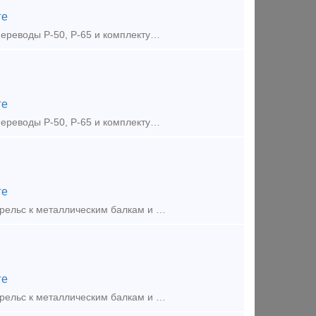
ге
Предложение (продажа) Поставляем из наличия и под заказ стрелочные переводы Р-50, Р-65 и комплектующие разных проектов, новые, с хранения, б/у, восстановленны
ге
Предложение (продажа) Поставляем из наличия и под заказ стрелочные переводы Р-50, Р-65 и комплектующие разных проектов, новые, с хранения, б/у, восстановленны
ге
Предложение (продажа) Производим крепления для всех типов крановых рельс к металлическим балкам и бетонным основаниям по ТУ и ГОСТ 24741-81. Планка Прижимная
ге
Предложение (продажа) Производим крепления для всех типов крановых рельс к металлическим балкам и бетонным основаниям по ТУ и ГОСТ 24741-81. Прижимные планки