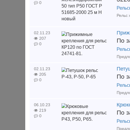
0
Рельс
Приж
02.11.23
207
По з
0
Рельс
Петуш
02.11.23
205
По з
0
Рельс
Крюко
06.10.23
219
По з
0
Рельс