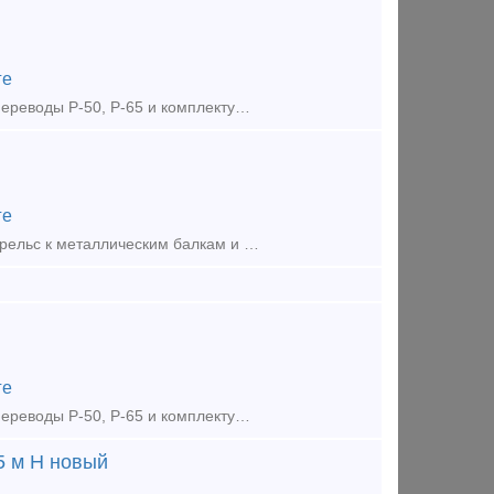
ге
Предложение (продажа) Поставляем из наличия и под заказ стрелочные переводы Р-50, Р-65 и комплектующие разных проектов, новые, с хранения, б/у, восстановленны
ге
Предложение (продажа) Производим крепления для всех типов крановых рельс к металлическим балкам и бетонным основаниям по ТУ и ГОСТ 24741-81. Прижимные планки
ге
Предложение (продажа) Поставляем из наличия и под заказ стрелочные переводы Р-50, Р-65 и комплектующие разных проектов, новые, с хранения, б/у, восстановленны
5 м Н новый