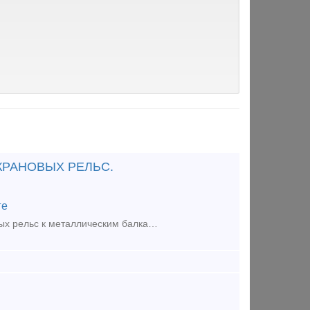
 КРАНОВЫХ РЕЛЬС.
ге
Предложение (продажа) Производитель креплений для всех типов крановых рельс к металлическим балкам и бетонным основаниям по ТУ и ГОСТ 24741-81. Планка Прижим