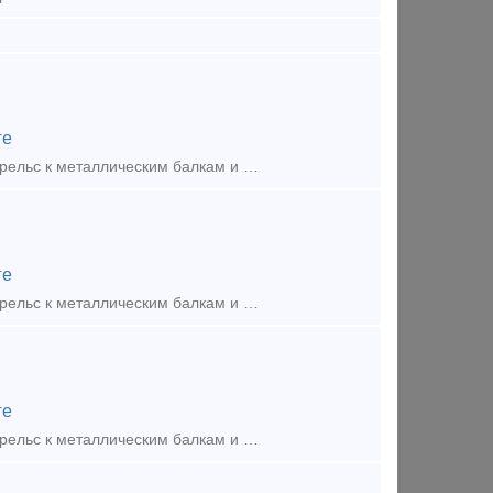
ге
Предложение (продажа) Производим крепления для всех типов крановых рельс к металлическим балкам и бетонным основаниям по ТУ и ГОСТ 24741-81. Планка Прижимная
ге
Предложение (продажа) Производим крепления для всех типов крановых рельс к металлическим балкам и бетонным основаниям по ТУ и ГОСТ 24741-81. Планка Прижимная
ге
Предложение (продажа) Производим крепления для всех типов крановых рельс к металлическим балкам и бетонным основаниям по ТУ и ГОСТ 24741-81. Планка Прижимная