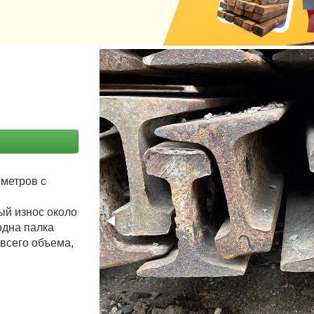
 метров с
ый износ около
 одна палка
 всего объема,