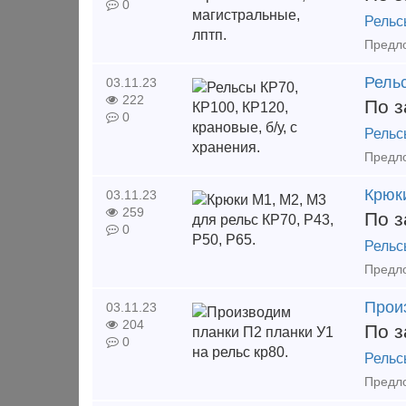
0
Рельс
Рельс
03.11.23
222
По з
0
Рельс
Крюки
03.11.23
259
По з
0
Рельс
Произ
03.11.23
204
По з
0
Рельс