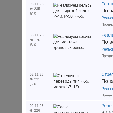
Реали
03.11.23
235
По з
0
Рельс
Реал
03.11.23
176
По з
0
Рельс
Стрел
02.11.23
231
По з
0
Рельс
Рель
02.11.23
226
322