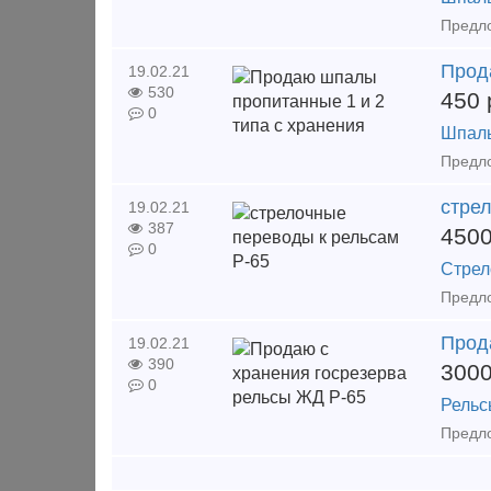
Прод
19.02.21
530
450
0
Шпал
стре
19.02.21
387
450
0
Стрел
Прод
19.02.21
390
300
0
Рельс