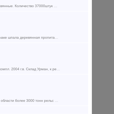
Предложение (продажа) Продаем с госрезерва шпалы пропитанные, деревянные. Количество 37000штук Места отгрузок Астраханская обл, Нижний Новгород.
Предложение (продажа) В наличии на складе хранения в Верхнем Баскунчаке шпала деревянная пропитанная 1 и 2 типа (попадаются и с трещинами) 2008 г. Всего 35 000 штук. Гот
Предложение (продажа) Продаю стрелочные переводы к рельсам Р-65 9 компл. 2004 г.в. Склад Урман, к рельсам Р-65 марка 1/11 , проект ПТКВ ЦП2764.01.000., партия №531,
Предложение (продажа) В наличии на складах хранения в Нижегородской области более 3000 тонн рельс Р-65 по 30000-39000 рублей за тонну. Торг уместен. Email: