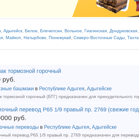
я
,
Адыгейск
,
Белое
,
Блечепсин
,
Вольное
,
Гиагинская
,
Дондуковская
ая
,
Майкоп
,
Натырбово
,
Понежукай
,
Северо-Восточные Сады
,
Тахта
ак тормозной горочный
0
руб.
зные башмаки
в
Республике Адыгея
,
Адыгейске
очный перевод Р65 1/9 правый пр. 2769 (свежие год
0000
руб.
очные переводы
в
Республике Адыгея
,
Адыгейске