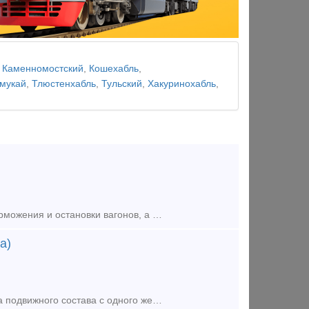
,
Каменномостский
,
Кошехабль
,
мукай
,
Тлюстенхабль
,
Тульский
,
Хакуринохабль
,
Башмак тормозной горочный (БТГ) предназначен для принудительного торможения и остановки вагонов, а также для их закрепления от самопроизвольного ухода на сортировочных горках, полугорках, предгорочных
а)
Стрелочный перевод Р65 1/9 правый пр. 2769 предназначен для перевода подвижного состава с одного железнодорожного пути на другой под углом 1/9 вправо. Используется на станциях, в парках и на участках