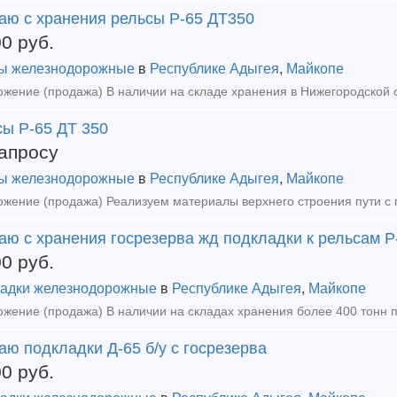
аю с хранения рельсы Р-65 ДТ350
00
руб.
ы железнодорожные
в
Республике Адыгея
,
Майкопе
сы Р-65 ДТ 350
апросу
ы железнодорожные
в
Республике Адыгея
,
Майкопе
ю с хранения госрезерва жд подкладки к рельсам Р-
00
руб.
адки железнодорожные
в
Республике Адыгея
,
Майкопе
ю подкладки Д-65 б/у с госрезерва
00
руб.