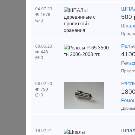
ШПАЛ
04.07.23
1676
500
0
Шпал
Рельс
08.06.23
448
410
0
Рельс
Распы
06.02.23
790
180
0
Ремон
Шпал
19.02.21