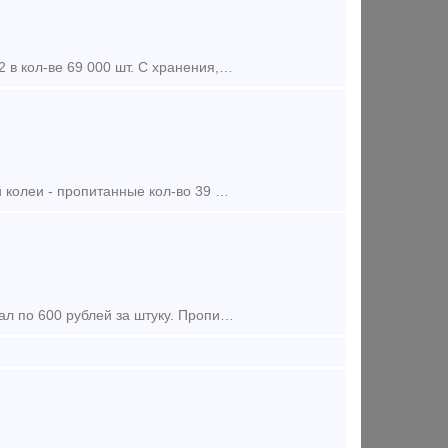
Предложение (продажа) Продаю Шпалы деревянные с пропиткой тип 1 и 2 в кол-ве 69 000 шт. С хранения, год изг. 2007-2014. Места складов станции Тюрлема, Зуевка, И
Предложение (продажа) Шпалы деревянные для железных дорог широкой колеи - пропитанные кол-во 39 000 шт. 2008-2010 г.изг. в хорошем состояние. Подробнее по запросу.
Предложение (продажа) В наличии на складах хранения более 25 000 шпал по 600 рублей за штуку. Пропитанные, 1 и 2 тип. Сертификат прилагается. Торг уместен. Цена варьиру