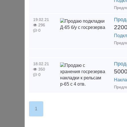
Подкл
Прода
19.02.21
296
220
0
Подкл
Прода
18.02.21
350
500
0
Накла
1