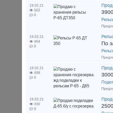
Прод
19.02.21
502
390
0
Рельс
Рель
19.02.21
404
По з
0
Рельс
Прода
19.02.21
498
300
0
Подкл
Прода
19.02.21
330
250
0