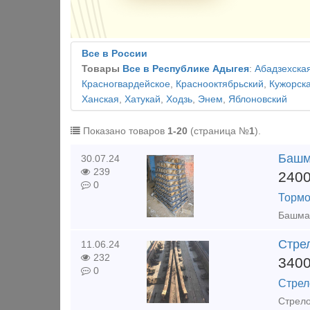
Все в России
Товары
Все в Республике Адыгея
:
Абадзехска
Красногвардейское
,
Краснооктябрьский
,
Кужорск
Ханская
,
Хатукай
,
Ходзь
,
Энем
,
Яблоновский
Показано товаров
1-20
(страница №
1
).
Башм
30.07.24
239
240
0
Тормо
Стрел
11.06.24
232
340
0
Стрел