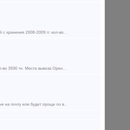
Предложение (продажа) Продам Продаю ШПАЛЫ деревянные с пропиткой с хранения 2008-2009 гг. кол-во 37 000 шт. в отличном состояние. Склад расположен в Астраханской обл. Ба
Предложение (продажа) Продаю рельсы Р-65 с хранения 2006-2008 гг. кол-во 3500 тн. Места вывоза Оренбургская обл. Челябинская обл. Курганская обл. Самовывоз!
Добрый день. Мне нужны эти распылители в размере 1500шт напишите мне на почту или будет проще по ватсапу.