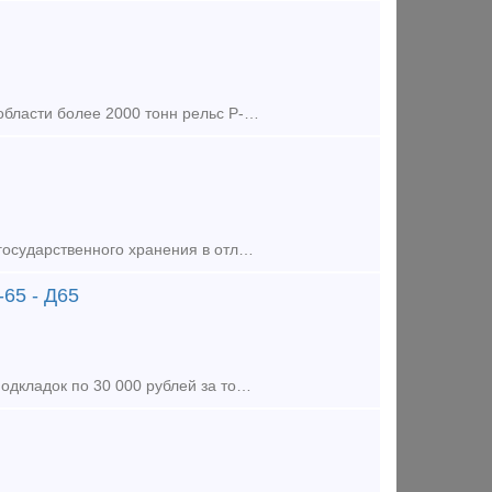
Предложение (продажа) В наличии на складе хранения в Нижегородской области более 2000 тонн рельс Р-65 ДТ350. Цена за тонну рельс - 39 000 рублей с НДС. Рельсы в отличном
Предложение (продажа) Реализуем материалы верхнего строения пути с государственного хранения в отличном состоянии, по приемлемым ценам! Рельсы железнодоро
65 - Д65
Предложение (продажа) В наличии на складах хранения более 400 тонн подкладок по 30 000 рублей за тонну. Торг уместен. Фото и место хранения по запросу. Email: