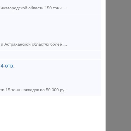
Предложение (продажа) Добрый день! В наличии на складах хранения в Нижегородской области 150 тонн подкладки Д-65 (вперемешку и б/у и новые). Готов отдать по 25 000 рубле
Предложение (продажа) В наличии на складах хранения в Нижегородской и Астраханской областях более 350 тонн подкладки Д-65 б/у (вперемешку и б\у и хорошая). Цена за тонну
4 отв.
Предложение (продажа) В наличии на складе хранения в Кировской области 15 тонн накладок по 50 000 рублей за тонну. Цена: 50 000