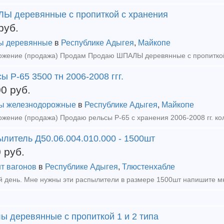
Ы деревянные с пропиткой с хранения
руб.
ы деревянные
в
Республике Адыгея
,
Майкопе
ы Р-65 3500 тн 2006-2008 ггг.
00
руб.
ы железнодорожные
в
Республике Адыгея
,
Майкопе
литель Д50.06.004.010.000 - 1500шт
0
руб.
т вагонов
в
Республике Адыгея
,
Тлюстенхабле
ы деревянные с пропиткой 1 и 2 типа