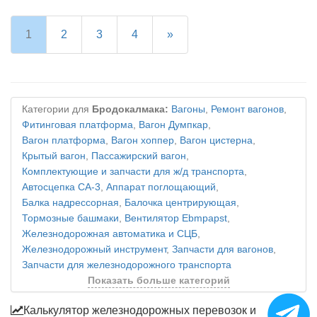
1
2
3
4
»
Категории для
Бродокалмака:
Вагоны
,
Ремонт вагонов
,
Фитинговая платформа
,
Вагон Думпкар
,
Вагон платформа
,
Вагон хоппер
,
Вагон цистерна
,
Крытый вагон
,
Пассажирский вагон
,
Комплектующие и запчасти для ж/д транспорта
,
Автосцепка СА-3
,
Аппарат поглощающий
,
Балка надрессорная
,
Балочка центрирующая
,
Тормозные башмаки
,
Вентилятор Ebmpapst
,
Железнодорожная автоматика и СЦБ
,
Железнодорожный инструмент
,
Запчасти для вагонов
,
Запчасти для железнодорожного транспорта
Показать больше категорий
Калькулятор железнодорожных перевозок и