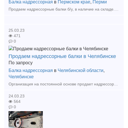
Балка надрессорная
в
Пермском крае
,
Перми
Продаем надрессорные балки б/у, в наличие на складе. Место нахождения: город Пермь, контактное лицо: Виктор Николаевич, телефон +7(342) 276 – 18 – 03 Тип предложения:
25.03.23
471
0
Продаем надрессорные балки в Челябинске
По запросу
Балка надрессорная
в
Челябинской области
,
Челябинске
Организация на постоянной основе продает надрессорные балки от 2000 годов по цене 22 тыс. рублей с НДС. по вопросам покупки обращайтесь на эл. адрес либо по телефону. Так же возможно проведени
24.03.23
564
0