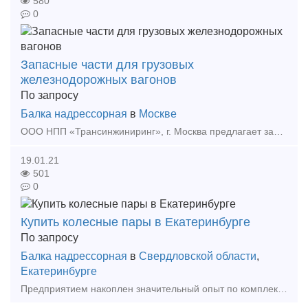
580
0
Запасные части для грузовых
железнодорожных вагонов
По запросу
Балка надрессорная
в
Москве
ООО НПП «Трансинжиниринг», г. Москва предлагает запасные части для грузовых железнодорожных вагонов: № чертежа Наименование Цена без НДС, руб/ед. ЧЛЗ 100.00.002-05 м/о Рама бок
19.01.21
501
0
Купить колесные пары в Екатеринбурге
По запросу
Балка надрессорная
в
Свердловской области
,
Екатеринбурге
Предприятием накоплен значительный опыт по комплексным поставкам комплектующих к железнодорожному подвижному составу и по качественному обеспечению договорных обязательств со многими крупны