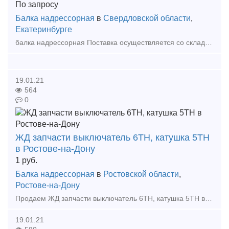
По запросу
Балка надрессорная
в
Свердловской области
,
Екатеринбурге
балка надрессорная Поставка осуществляется со склада предприятия. Для уточнения наличия запасных частей, стоимости, сроков поставки, а так же стоимости по доставке свяжитесь с нами
19.01.21
564
0
ЖД запчасти выключатель 6ТН, катушка 5ТН
в Ростове-на-Дону
1
руб.
Балка надрессорная
в
Ростовской области
,
Ростове-на-Дону
Продаем ЖД запчасти выключатель 6ТН, катушка 5ТН в Ростове-на-Дону. Наша организация ООО «МиДСервисЮг» предлагает со склада г .Новочеркасска: Букса на ВЛ80,реле 645(тормоза),конт
19.01.21