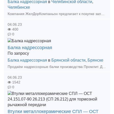
Балка надрессорная
в
Челябинской области
,
Челябинске
Компания ЖелДорКомпаньон предлагает к покупке запасные части грузовых вагонов образовавшихся после их разделки по следующим ценам: Колесные пары т.о. 70 мм и более – 42 000 69-65
04.06.23
400
0
Балка надрессорная
По запросу
Балка надрессорная
в
Брянской области
,
Брянске
Продаём надрессорные балки производства Промлит. До 200 штук в месяц. Цена без НДС Тип предложения: предлагаю продукцию, услугу
04.06.23
1542
0
Втулки металлокерамические СПЛ — ОСТ