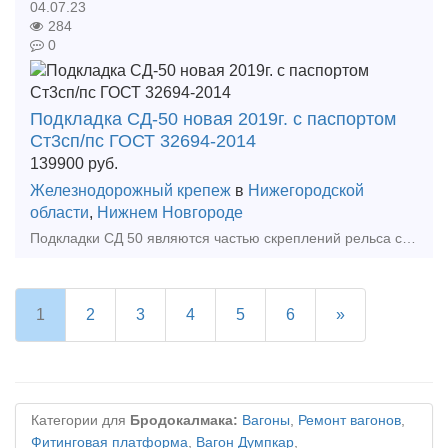
04.07.23
284
0
Подкладка СД-50 новая 2019г. с паспортом
Ст3сп/пс ГОСТ 32694-2014
139900
руб.
Железнодорожный крепеж
в
Нижегородской
области
,
Нижнем Новгороде
Подкладки СД 50 являются частью скреплений рельса со шпалами. Используются при укладке стрелочных переводов (с рельсами Р50) и подкрановых путей. Не имеет у
1
2
3
4
5
6
»
Категории для
Бродокалмака:
Вагоны
,
Ремонт вагонов
,
Фитинговая платформа
,
Вагон Думпкар
,