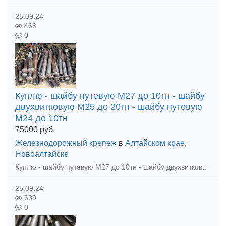
25.09.24
468
0
Куплю - шайбу путевую М27 до 10тн - шайбу
двухвитковую М25 до 20тн - шайбу путевую
М24 до 10тн
75000
руб.
Железнодорожный крепеж
в
Алтайском крае
,
Новоалтайске
Куплю - шайбу путевую М27 до 10тн - шайбу двухвитковую М25 до 20тн - шайбу путевую М24 до 10тн - болт стыковой М27х160 до 10тн - рельсы р65 12,5м 1гр до 200тн Расчет быстрый! Ра
25.09.24
639
0