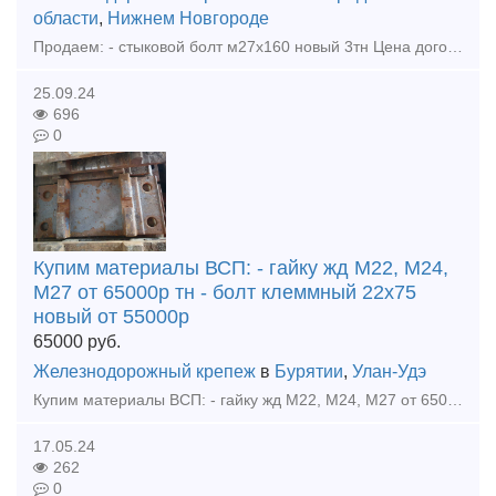
области
,
Нижнем Новгороде
Продаем: - стыковой болт м27х160 новый 3тн Цена договорная. Покупаем: - рельс р65 новые, резерв, бу - накладка 1р65, 2р65, 1р50 новая, резерв, бу - подкладка кб65, кд65, д65, дн6-65,
25.09.24
696
0
Купим материалы ВСП: - гайку жд М22, М24,
М27 от 65000р тн - болт клеммный 22х75
новый от 55000р
65000
руб.
Железнодорожный крепеж
в
Бурятии
,
Улан-Удэ
Купим материалы ВСП: - гайку жд М22, М24, М27 от 65000р тн - болт клеммный 22х75 новый от 55000р тн - болт закладной 22х175 новый от 55000р тн - болт стыковой 27х160 новый от 60000р тн - болт с
17.05.24
262
0