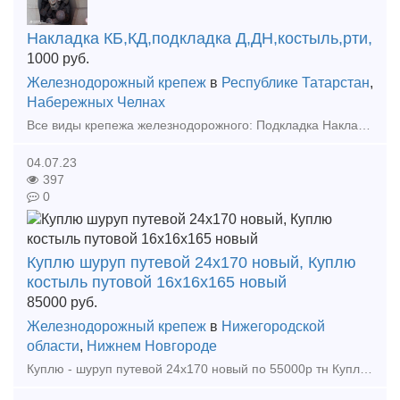
Накладка КБ,КД,подкладка Д,ДН,костыль,рти,
1000
руб.
Железнодорожный крепеж
в
Республике Татарстан
,
Набережных Челнах
Все виды крепежа железнодорожного: Подкладка Накладка Костыль Болт Рельсы Противоугоны И проч.МВСП Поставки по РФ все города и регионы. Гарантия чистоты сделки. Документы. Помощь в дост
04.07.23
397
0
Куплю шуруп путевой 24х170 новый, Куплю
костыль путовой 16х16х165 новый
85000
руб.
Железнодорожный крепеж
в
Нижегородской
области
,
Нижнем Новгороде
Куплю - шуруп путевой 24х170 новый по 55000р тн Куплю - костыль путовой 16х16х165 новый по 58000р тн Куплю - противоугон П65 новый по 60000р тн Куплю - подкладку КД-65 новую по 80000р