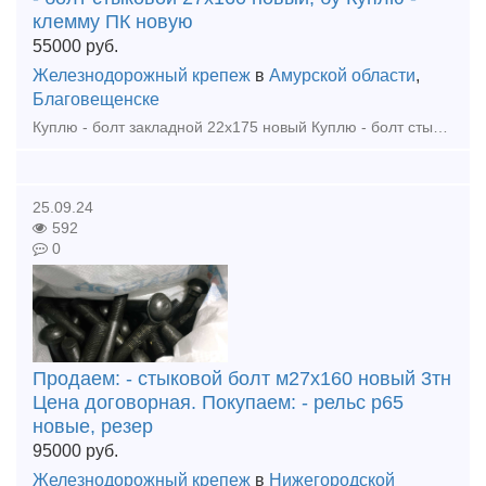
клемму ПК новую
55000
руб.
Железнодорожный крепеж
в
Амурской области
,
Благовещенске
Куплю - болт закладной 22х175 новый Куплю - болт стыковой 27х160 новый, бу Куплю - клемму ПК новую Куплю - гайка путевая М22, ,М24, М27 новые Куплю - шайба путевая М25, М24, М27 новые К
25.09.24
592
0
Продаем: - стыковой болт м27х160 новый 3тн
Цена договорная. Покупаем: - рельс р65
новые, резер
95000
руб.
Железнодорожный крепеж
в
Нижегородской