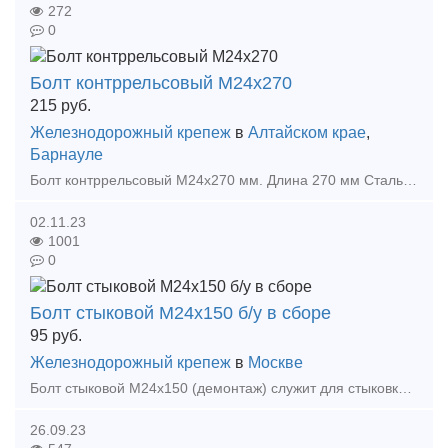
272
0
Болт контррельсовый М24х270
215
руб.
Железнодорожный крепеж
в
Алтайском крае
,
Барнауле
Болт контррельсовый М24х270 мм. Длина 270 мм Сталь 35 (либо 40Х) по ГОСТ 2590-88 Цена розничная за М24х270 мм - 237 р./шт. Цена оптовая за М24х270 мм - 215 р./ш
02.11.23
1001
0
Болт стыковой М24x150 б/у в сборе
95
руб.
Железнодорожный крепеж
в
Москве
Болт стыковой М24х150 (демонтаж) служит для стыковки рельсов ширококолейного железнодорожного пути между собой. Данные крепёжный элемент оснащён круглой головкой и овальным подголовником, который преп
26.09.23