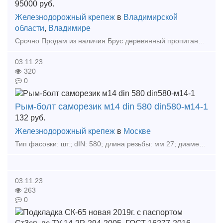
95000
руб.
Железнодорожный крепеж
в
Владимирской
области
,
Владимире
Срочно Продам из наличия Брус деревянный пропитанный тип I, А3, А4 ГОСТ20022.5-93, автоклав, (2 комплекта) – 95 000 р/комплект с НДС, Алексей, фото по запросу, Срочно Продам из наличия Брус д
03.11.23
320
0
Рым-болт саморезик м14 din 580 din580-м14-1
132
руб.
Железнодорожный крепеж
в
Москве
Тип фасовки: шт.; dIN: 580; длина резьбы: мм 27; диаметр резьбы: М14; гОСТ: 4751 - 73; фасовка: шт 4; вес: кг 0. 91; фасовка: 4;
03.11.23
263
0