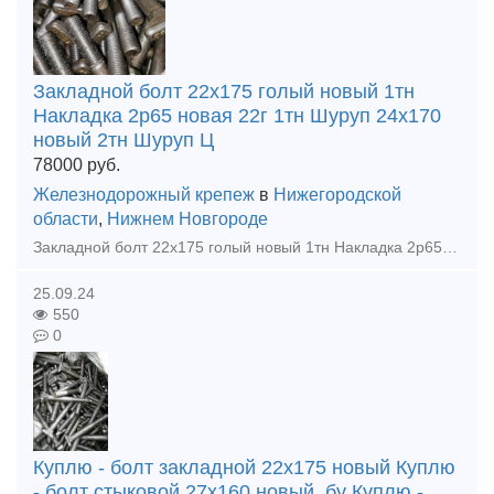
Закладной болт 22х175 голый новый 1тн
Накладка 2р65 новая 22г 1тн Шуруп 24х170
новый 2тн Шуруп Ц
78000
руб.
Железнодорожный крепеж
в
Нижегородской
области
,
Нижнем Новгороде
Закладной болт 22х175 голый новый 1тн Накладка 2р65 новая 22г 1тн Шуруп 24х170 новый 2тн Шуруп ЦП54 6 гран новый 2тн Накладка 1р65 новая 22г 2,5тн Костыль 16х16х165 новый 8тн Клеммны
25.09.24
550
0
Куплю - болт закладной 22х175 новый Куплю
- болт стыковой 27х160 новый, бу Куплю -