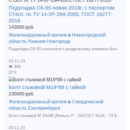
Подкладка СК-65 новая 2019г. с паспортом
Ст3сп. пс ТУ 14-2Р-294-2005, ГОСТ 16277-
2016
143000
руб.
Железнодорожный крепеж
в
Нижегородской
области
,
Нижнем Новгороде
Подкладка СК 65 относится к раздельному клеммно-болтовому скреплению. Подкладка СК - 65 предназначена для скрепления деревянных шпал и железнодорожных рельс Р - 65
03.11.23
306
0
Болт стыковой М18*88 с гайкой
230000
руб.
Железнодорожный крепеж
в
Свердловской
области
,
Екатеринбурге
Болт стыковой М 18х88 (Рельсы Р - 24)ГОСТ 8144 - 73 Болт М 18х88
03.11.23