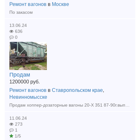
Ремонт вагонов
в
Москве
По закасом
13.06.24
636
0
Продам
1200000
руб.
Ремонт вагонов
в
Ставропольском крае
,
Невинномысске
Продам хоппер-дозаторные вагоны 20-Х 351 87-90г.выпуска, на пути собственного пользования! Вналичии 54 шт, так же имеется много другой ж.д техники!
11.06.24
273
1
1/5