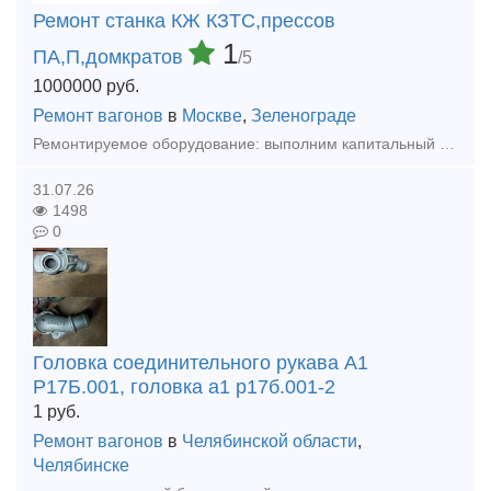
Ремонт станка КЖ КЗТС,прессов
1
ПА,П,домкратов
/5
1000000
руб.
Ремонт вагонов
в
Москве
,
Зеленограде
Ремонтируемое оборудование: выполним капитальный ремонт колёсотокарных (мод. КЖ1842, КЖ1843, UGB-150 ,UBB112ф3, осетокарные 1833, и колёсофрезерных КЖ-20,1836М.10 КЗТС, UBC-150, UBC-130, UBC-125 с Ч
31.07.26
1498
0
Головка соединительного рукава А1
Р17Б.001, головка а1 р17б.001-2
1
руб.
Ремонт вагонов
в
Челябинской области
,
Челябинске