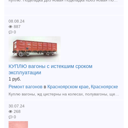
Куплю: Подкладка Д65 новая Подкладка КБ65 новая Подкладка КД65 новая Рельсы р65 новые и бу 1 группа Купим - Запчасти от стрелочных переводов (башмаки, лафеты, тяги межостряковые, вкладыши
08.08.24
887
0
КУПЛЮ вагоны с истекшим сроком
эксплуатации
1
руб.
Ремонт вагонов
в
Красноярском крае
,
Красноярске
Куплю вагоны, жд цистерны на колесах, полувагоны, щеповозы, думпкары, платформы с истекшим сроком эксплуатации по хорошей цене. По всей территории России. Анна тел. 8 933 329 45 40 Красноярск
30.07.24
268
0