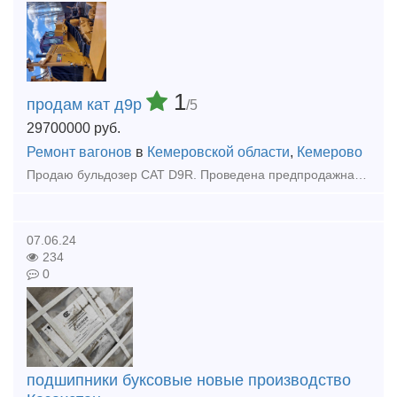
1
продам кат д9р
/5
29700000
руб.
Ремонт вагонов
в
Кемеровской области
,
Кемерово
Продаю бульдозер CAT D9R. Проведена предпродажная подготовка, тнвд проверен и отрегулирован на стенде. Ходовая система, гидравлика, КПП, фрикционы в отличном состоянии, сегменты натяжные колеса (ленив
07.06.24
234
0
подшипники буксовые новые производство