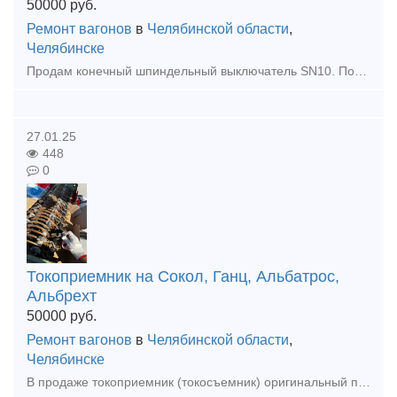
50000
руб.
Ремонт вагонов
в
Челябинской области
,
Челябинске
Продам конечный шпиндельный выключатель SN10. Подходит для кранов РДК, ЕДК, Ганс, Альбатрос и прочих. Отгрузка во все регионы РФ
27.01.25
448
0
Токоприемник на Сокол, Ганц, Альбатрос,
Альбрехт
50000
руб.
Ремонт вагонов
в
Челябинской области
,
Челябинске
В продаже токоприемник (токосъемник) оригинальный производства Takraf DDR (ГДР) на портальные и плавучие краны Сокол, Альбрехт, Альбатрос, Форель, Ганц, Кондор и прочие. Есть ревизия, есть с хранения