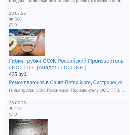
продам , наличный безналичный расчет, отгрузка в день оплаты , доставка любой транспортной по РФ и КЗ, Головка соединительного рукава А1 Р17Б.001 головка а1 р17б.001-2 ,а так же другеи запчасти
28.07.26
560
0
Гибки трубки СОЖ Российский Произвоитель
ООО ТПЗ. (Аналог LOC-LINE ).
425
руб.
Ремонт вагонов
в
Санкт-Петербурге
,
Сестрорецке
Гибки трубки СОЖ Российский Произвоитель ООО ТПЗ. (Аналог LOC-LINE ). Всегда в наличии! Тульский Промышленный Завод производит универсальные гибкие сегментоно-шарнирные трубки для подачи охлажадающ
28.07.26
415
0