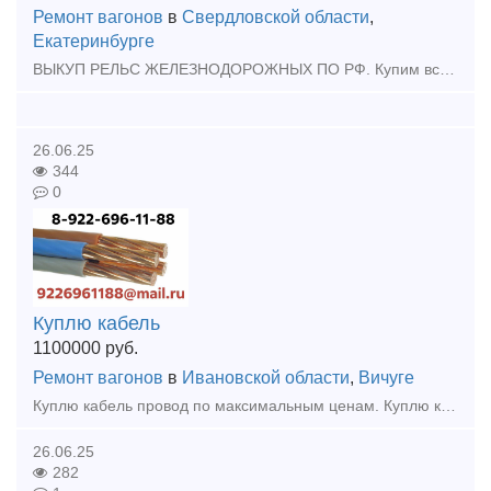
Ремонт вагонов
в
Свердловской области
,
Екатеринбурге
ВЫКУП РЕЛЬС ЖЕЛЕЗНОДОРОЖНЫХ ПО РФ. Купим всп жд Выкуп рельс бу Скупка жд путей Подкладки, накладки рельс, разбор жд путей. Болты - Костыли - Гайки Противоугон П65 - Шуруп Путевой -
26.06.25
344
0
Куплю кабель
1100000
руб.
Ремонт вагонов
в
Ивановской области
,
Вичуге
Куплю кaбeль провод по максимальным ценам. Куплю кабель силовой, кабель контрольный, кабель гибкий шланговый, провод с хранения, невостребованный, неликвид, остатки, новый, оптом, Дорого.
26.06.25
282