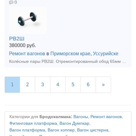
0
РВ2Ш
380000
руб.
Ремонт вагонов
в
Приморском крае
,
Уссурийске
Колёсные пары РВ2Ш. Отремонтированный обод 65мм и более
1
2
3
4
5
6
»
Категории для
Бродокалмака:
Вагоны
,
Ремонт вагонов
,
Фитинговая платформа
,
Вагон Думпкар
,
Вагон платформа
,
Вагон хоппер
,
Вагон цистерна
,