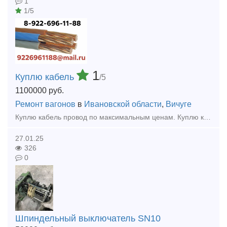
1
1/5
1
Куплю кабель
/5
1100000
руб.
Ремонт вагонов
в
Ивановской области
,
Вичуге
Куплю кaбeль провод по максимальным ценам. Куплю кабель силовой, кабель контрольный, кабель гибкий шланговый, провод с хранения, невостребованный, неликвид, остатки, новый, оптом, Дорого.
27.01.25
326
0
Шпиндельный выключатель SN10