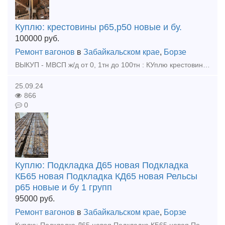
Куплю: крестовины р65,р50 новые и бу.
100000
руб.
Ремонт вагонов
в
Забайкальском крае
,
Борзе
ВЫКУП - МВСП ж/д от 0, 1тн до 100тн : КУплю крестовины р65 р50 , любой обьем! Куплю - подкладки КБ65, КД65, Д65, ДН6-65, СК65, СД65 новые, бу Куплю - накладки 1р65, 2р65 новые, бу Куплю
25.09.24
866
0
Куплю: Подкладка Д65 новая Подкладка
КБ65 новая Подкладка КД65 новая Рельсы
р65 новые и бу 1 групп
95000
руб.
Ремонт вагонов
в
Забайкальском крае
,
Борзе