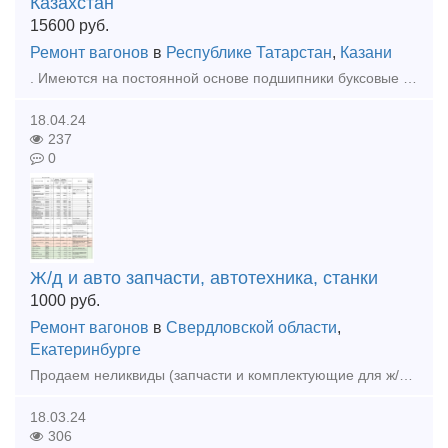
Казахстан
15600
руб.
Ремонт вагонов
в
Республике Татарстан
,
Казани
. Имеются на постоянной основе подшипники буксовые казахстанские, парные, упаковка не вскрывается. Паспорта на месте. Цена 15600 с ндс за 1 штуку . Всегда наличии партия 1008 шт. Паспорта и фото пре
18.04.24
237
0
Ж/д и авто запчасти, автотехника, станки
1000
руб.
Ремонт вагонов
в
Свердловской области
,
Екатеринбурге
Продаем неликвиды (запчасти и комплектующие для ж/д транспорта), станки, автотехнику, автозапчасти (новые). Перечень продаваемого имущества во вложенном файле. По запросу вышлем фото, список в эксель
18.03.24
306