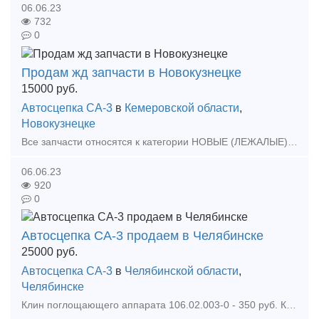
06.06.23
732
0
Продам жд запчасти в Новокузнецке
15000
руб.
Автосцепка СА-3
в
Кемеровской области
,
Новокузнецке
Все запчасти относятся к категории НОВЫЕ (ЛЕЖАЛЫЕ), Все детали, это остатки вагоностроения (ОАО "Новокузнецкий вагоностроительный завод"), Года выпуска 2014 г.в. Готовы о
06.06.23
920
0
Автосцепка СА-3 продаем в Челябинске
25000
руб.
Автосцепка СА-3
в
Челябинской области
,
Челябинске
Клин поглощающего аппарата 106.02.003-0 - 350 руб. Клин тягового хомута 106.02.002-0 - 550 руб. Клин фрикционный Ханина М1698.00.002 - 680 руб. Колодка локомотивная гребневая тип М -