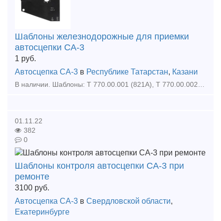
Шаблоны железнодорожные для приемки
автосцепки СА-3
1
руб.
Автосцепка СА-3
в
Республике Татарстан
,
Казани
В наличии. Шаблоны: Т 770.00.001 (821А), Т 770.00.002 (828А), Т 770.00.003 (846А), Т 770.00.004 (851А), Т 770.00.005 (852А), Т 770.00.006 (884А), Т 770.00.007 (830А), Т 770.00.008 (47Г1), Т 770.00.0
01.11.22
382
0
Шаблоны контроля автосцепки СА-3 при
ремонте
3100
руб.
Автосцепка СА-3
в
Свердловской области
,
Екатеринбурге