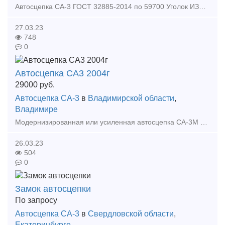
Автосцепка СА-3 ГОСТ 32885-2014 по 59700 Уголок ИЗОЛИРУЮЩИЙ арс -110000шт по 8,5 руб Скрепление АРС - 15000компл по 690 рубкомплект на шпалу Клемма арс - 60000шт по 78 руб Подк
27.03.23
748
0
Автосцепка СА3 2004г
29000
руб.
Автосцепка СА-3
в
Владимирской области
,
Владимире
Модернизированная или усиленная автосцепка СА-3М по проекту 518 применяется на тяжеловесном железнодорожном транспорте. Эта сцепка взаимосцепляемая с обычной автосцепкой 106.01.001-00/05, но
26.03.23
504
0
Замок автосцепки
По запросу
Автосцепка СА-3
в
Свердловской области
,
Екатеринбурге