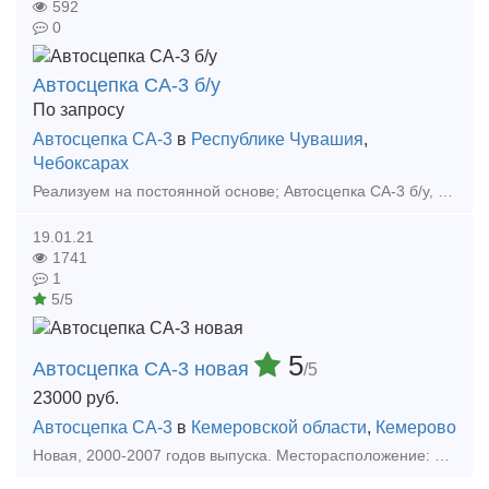
592
0
Автосцепка СА-3 б/у
По запросу
Автосцепка СА-3
в
Республике Чувашия
,
Чебоксарах
Реализуем на постоянной основе; Автосцепка СА-3 б/у, кол-во 60 шт., цена 6 000 р. Цены указаны с учетом НДС, без учета доставки. Тип предложения: предлагаю продукцию, услугу
19.01.21
1741
1
5/5
5
Автосцепка СА-3 новая
/5
23000
руб.
Автосцепка СА-3
в
Кемеровской области
,
Кемерово
Новая, 2000-2007 годов выпуска. Месторасположение: Ростовская область, Краснодарский край, Свердловская область, Кемеровская область. В наличии 240 шт. Также есть в наличии б/у автосцепк