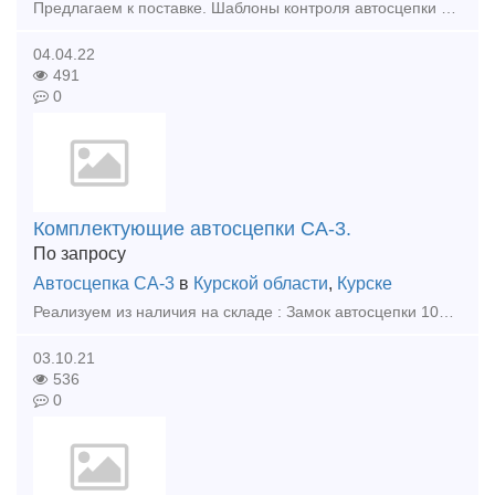
Предлагаем к поставке. Шаблоны контроля автосцепки СА-3 при ремонте: 1. Шаблон 777Р-М, Т416.34.000 2шт. – 9550р. 2. Шаблон 780Р-М, Т416.35.000 3шт.– 12100р. 3. Шаблон 816Р, Т416.12.00
04.04.22
491
0
Комплектующие автосцепки СА-3.
По запросу
Автосцепка СА-3
в
Курской области
,
Курске
Реализуем из наличия на складе : Замок автосцепки 106.01.002-1 Замкодержатель 106.01.003-0 Подъемник замка 106.01.004-0 Предохранитель замка автосцепки 106.01.006-0 Валик подъе
03.10.21
536
0