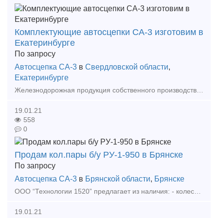
Комплектующие автосцепки СА-3 изготовим в
Екатеринбурге
По запросу
Автосцепка СА-3
в
Свердловской области
,
Екатеринбурге
Железнодорожная продукция собственного производства. Автосцепка и комплектующие к ней: подъемник замка, предохранитель замка, валик подъемника, замок, замкодержатель, поглощающий аппарат, корп
19.01.21
558
0
Продам кол.пары б/у РУ-1-950 в Брянске
По запросу
Автосцепка СА-3
в
Брянской области
,
Брянске
ООО “Технологии 1520” предлагает из наличия: - колесные пары на грузовой буксе с толщиной обода 30-75мм (освид. и неосвид.) - колесные пары на пассажирской буксе для рефвагонов с толщино
19.01.21