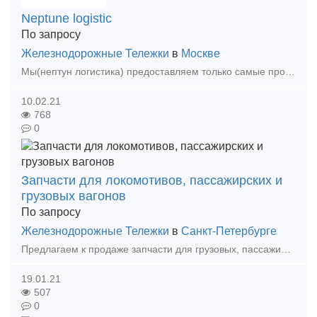
Neptune logistic
По запросу
Железнодорожные Тележки
в
Москве
Мы(нептун логистика) предоставляем только самые профессиональные и эффективные логистические услуги. Наша компания занимается международными ж.д мультимодальными грузоперевозками(контейнер)
10.02.21
768
0
Запчасти для локомотивов, пассажирских и
грузовых вагонов
По запросу
Железнодорожные Тележки
в
Санкт-Петербурге
Предлагаем к продаже запчасти для грузовых, пассажирских вагонов, а также к тяговому подвижному составу. Имеет прямые договора с крупнейшими производителями, обширную номенклатуру. Подбере
19.01.21
507
0