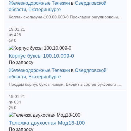
Железнодорожные Тележки
в
Свердловской
области
,
Екатеринбурге
Колпак скользуна-100.00.003-0 Прокладка регулировочная-100.00.004-0 Планка фрикционная-100.00.008-3 Балка надрессорная-100.00.010-4сб Рама боковая-100.00.020-4сб Прокладка-100.0
19.01.21
428
0
Корпус буксы 100.10.009-0
По запросу
Железнодорожные Тележки
в
Свердловской
области
,
Екатеринбурге
Продам корпус буксы новый. Входит в состав буксового узла тележки 18-100. Изготавливается методом литья из ст.20ГЛ. Служит для передачи нагрузки на шейку оси колесной пары от массы вагона,
19.01.21
634
0
Тележка двухосная Мод18-100
По запросу