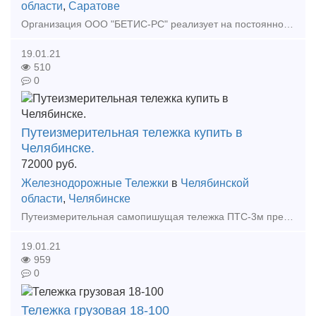
области
,
Саратове
Организация ООО "БЕТИС-РС" реализует на постоянной основе колесные пары СОНК, а так же готовы предложить колесные пары после полного освидетельствования с толщиной обода от 30 мм., л
19.01.21
510
0
Путеизмерительная тележка купить в
Челябинске.
72000
руб.
Железнодорожные Тележки
в
Челябинской
области
,
Челябинске
Путеизмерительная самопишущая тележка ПТС-3м предназначена для измерения ширины железнодорожной колеи в диапазоне от 1510 до 1560 мм и превышения одного рельса над другим (уровня) до +/- 125 м
19.01.21
959
0
Тележка грузовая 18-100