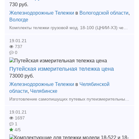
730
руб.
Железнодорожные Тележки
в
Вологодской области
,
Вологде
Комплекты тележки грузовой мод. 18-100 (ЦНИИ-ХЗ) черт. 100.00.000-0СБ ГОСТ 9246-2004 из деталей 2012-13г. производства Тамбовский ВРЗ ОАО "ВРМ" Стоимость одной тележки 730.000 р
19.01.21
737
0
Путейская измерительная тележка цена
73000
руб.
Железнодорожные Тележки
в
Челябинской
области
,
Челябинске
Изготовление самопишущих путевых путеизмерительных тележек. На тележки имеется патент. Измерение железнодорожной колеи от 1510 до 1560 мм. Уровень рельса до +\- 125 мм. Тележки пожаро и взрыво
19.01.21
1697
1
4/5