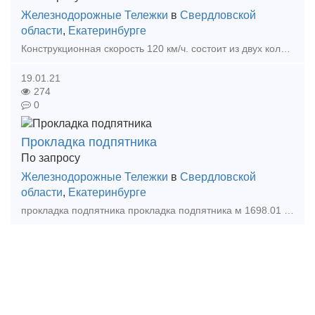
Железнодорожные Тележки
в
Свердловской
области
,
Екатеринбурге
Конструкционная скорость 120 км/ч. состоит из двух колёсных пар с четырьмя буксами, двух литых рам, двух комплектов центрального рессорного подвешивания, надрессорной балки и тормозной рыча
19.01.21
274
0
Прокладка подпятника
По запросу
Железнодорожные Тележки
в
Свердловской
области
,
Екатеринбурге
прокладка подпятника прокладка подпятника м 1698.01 005 диск подпятника прокладка м 1698.01 005 Тип предложения: предлагаю продукцию, услугу