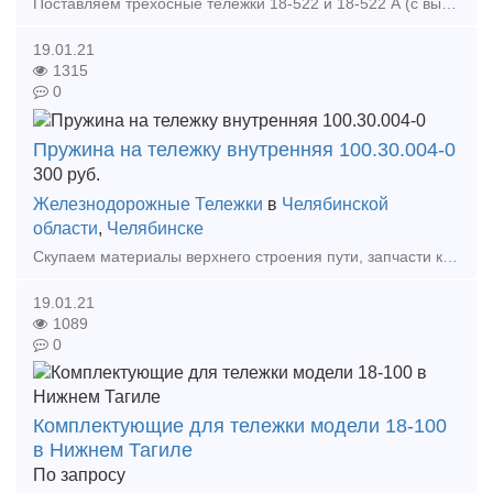
Поставляем трехосные тележки 18-522 и 18-522 А (с выходом на пути МПС) производства ОАО НПК Уралвагонзавод. Максимальная расчетная статическая нагрузка от колесной пары на рельсы, кН (т
19.01.21
1315
0
Пружина на тележку внутренняя 100.30.004-0
300
руб.
Железнодорожные Тележки
в
Челябинской
области
,
Челябинске
Скупаем материалы верхнего строения пути, запчасти к грузовым вагонам, локомотивам, тепловозам, электровозам! Пружина на тележку внутренняя 100.30.004-0 -300 Удобная форма расчета, по н
19.01.21
1089
0
Комплектующие для тележки модели 18-100
в Нижнем Тагиле
По запросу