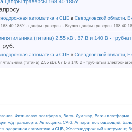
ка цапфы траверсы 168.40.185У
апросу
нодорожная автоматика и СЦБ
в
Свердловской области
,
Е
ипятильника (титана) 2,55 кВт, 67 В и 140 В - трубч
0
руб.
нодорожная автоматика и СЦБ
в
Свердловской области
,
Е
агонов
,
Фитинговая платформа
,
Вагон Думпкар
,
Вагон платформа
,
для ж/д транспорта
,
Автосцепка СА-3
,
Аппарат поглощающий
,
Балк
знодорожная автоматика и СЦБ
,
Железнодорожный инструмент
,
З