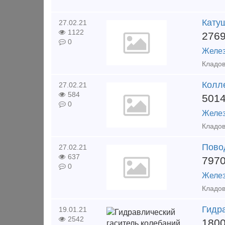
Кату
27.02.21
1122
276
0
Желез
Колл
27.02.21
584
501
0
Желез
Пово
27.02.21
637
797
0
Желез
Гидр
19.01.21
2542
180