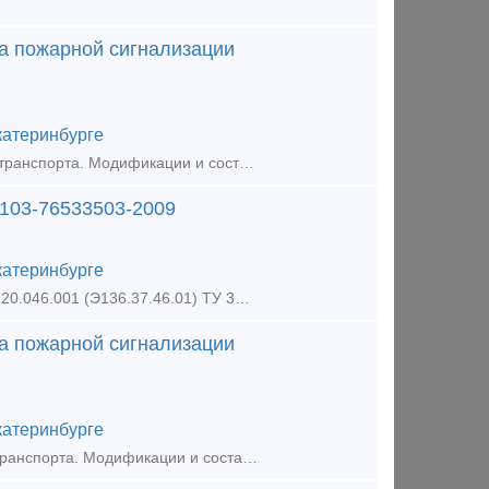
а пожарной сигнализации
катеринбурге
Кладовая (Депо-Белово), Самовывоз. Запчасти и комплектующие для ж/д транспорта. Модификации и состав интегрированной системы безопасности «ПРИЗ-И», ТУ 4371-005.11530928-2010:1. Модификация
-103-76533503-2009
катеринбурге
Кладовая №3 (Депо-ЮжУрал) запчасти. Самовывоз. Поводок вала РЖЗ-Т220.046.001 (Э136.37.46.01) ТУ 3181-103-76533503-2009 Запчасти и комплектующие для ж/д транспорта Поводок вала РЖЗ-Т22
а пожарной сигнализации
катеринбурге
Кладовая (Депо-Пермь), Самовывоз. Запчасти и комплектующие для ж/д транспорта. Модификации и состав интегрированной системы безопасности «ПРИЗ-И», ТУ 4371-005.11530928-2010:1. Модификация «