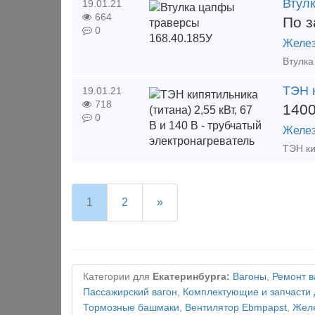
Втул
19.01.21
664
По з
0
Желез
ТЭН к
19.01.21
718
140
0
Желез
1
2
»
Категории для
Екатеринбурга:
Вагоны
,
Ремонт в
Пассажирский вагон
,
Комплектующие и запчасти 
Тормозные башмаки
,
Вентилятор Ebmpapst
,
Желе