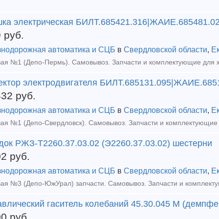
шка электрическая БИЛТ.685421.316|ЖАИЕ.685481.0
9
руб.
нодорожная автоматика и СЦБ
в
Свердловской области
,
Е
ектор электродвигателя БИЛТ.685131.095|ЖАИЕ.685
432
руб.
нодорожная автоматика и СЦБ
в
Свердловской области
,
Е
док РЖЗ-Т2260.37.03.02 (Э2260.37.03.02) шестерни
02
руб.
нодорожная автоматика и СЦБ
в
Свердловской области
,
Е
авлический гаситель колебаний 45.30.045 М (демпфе
00
руб.