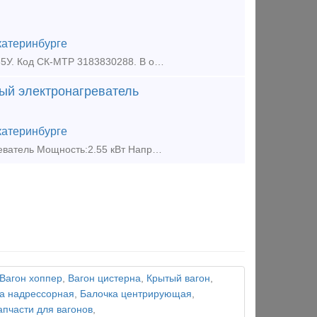
катеринбурге
Втулка 168.40.185У - цапфы траверсы - Втулка цапфы траверсы 168.40.185У. Код СК-МТР 3183830288. В одном вагонокомплекте 16 шт. втулок. Втулки цапф траверс оптом и в розницу, в наличии и под
атый электронагреватель
катеринбурге
ТЭН кипятильника (титана) 2,55 кВт, 67 В и 140 В - трубчатый электронагреватель Мощность:2.55 кВт Напряжение:67В или 140В Материал:сталь 08Х18Н10Т Масса:3 кг. ТЭН кипятильника п
Вагон хоппер
,
Вагон цистерна
,
Крытый вагон
,
а надрессорная
,
Балочка центрирующая
,
апчасти для вагонов
,