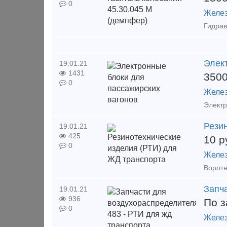
0
Желез
Элек
19.01.21
1431
350
0
Желез
Рези
19.01.21
425
10
р
0
Желез
Запч
19.01.21
936
По з
0
Желез