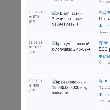
ЖД за
19.01.21
574
По з
0
Желез
Кран
19.01.21
1677
500
0
Желез
Кран 
19.01.21
498
100
0
Желез