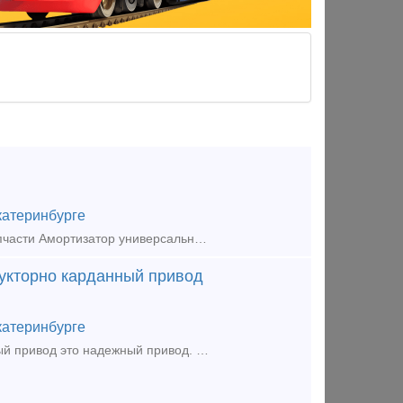
катеринбурге
Воздухораспределитель 242, ТУ: 3184-075-05756760-2006 и другие жд запчасти Амортизатор универсальный К-0292.000.000; Вал 81.30.391; Вал карданный ЖД1 - ТУ 3183-001-46786609-01; Вал
дукторно карданный привод
катеринбурге
Редуктор ТРКП 81.26.020-1, 81.26.020-5 - текстропно редукторно карданный привод это надежный привод. Редукторами (приводами) ТРКП оборудуются пассажирские и почтовые вагоны. Редуктор ТРКП уста