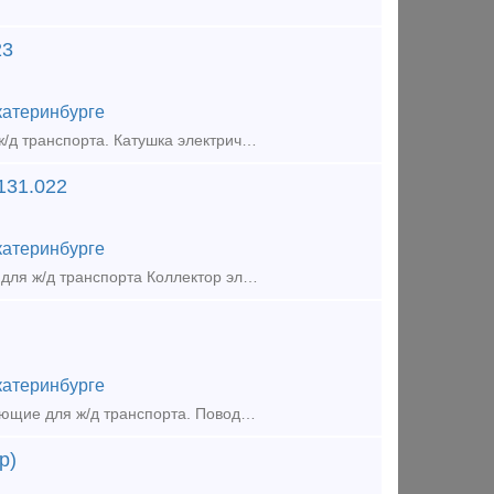
23
катеринбурге
Кладовая №1 (Депо-Пермь). Самовывоз. Запчасти и комплектующие для ж/д транспорта. Катушка электрическая БИЛТ.685421.316|ЖАИЕ.685481.023 Катушка электрическая БИЛТ.685421.316|ЖАИЕ.685481.023
131.022
катеринбурге
Кладовая №1 (Депо-Свердловск). Самовывоз. Запчасти и комплектующие для ж/д транспорта Коллектор электродвигателя БИЛТ.685131.095|ЖАИЕ.685131.022 Коллектор электродвигателя БИЛТ.685131.095|Ж
катеринбурге
Кладовая №3 (Депо-ЮжУрал) запчасти. Самовывоз. Запчасти и комплектующие для ж/д транспорта. Поводок РЖЗ-Т2260.37.03.02 (Э2260.37.03.02) шестерни Поводок РЖЗ-Т2260.37.03.02 (Э2260.37.03.02) шес
р)