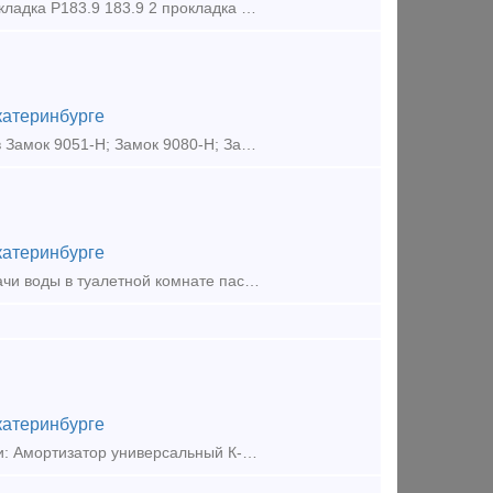
Запчасти для воздухораспределителя 483 - РТИ для жд транспорта: 1 прокладка Р183.9 183.9 2 прокладка Р270.399-2 270.399-2 3 прокладка Р270.549 270.549 4 диафрагма Р270.379 270.3
катеринбурге
Замки вагонные - 9109-Н левый, и другие замки для пассажирских вагонов Замок 9051-Н; Замок 9080-Н; Замок 9088-Н; Замок 9099-Н; Замок 9105-Н; Замок 9113-Н; Замок 9119
катеринбурге
Кран умывальный (хлопушка) 2-45-69-А ран-дозатор для порционной подачи воды в туалетной комнате пассажирских вагонов, такие краны принято еще называть краны умывальные с «позывчиком», кран
катеринбурге
Кран кнопочный для питьевой воды 19.086.000.000 Реализуем жд запчасти: Амортизатор универсальный К-0292.000.000; Вал 81.30.391; Вал карданный ЖД1 Вал карданный ТРКП, ТК-2, 40