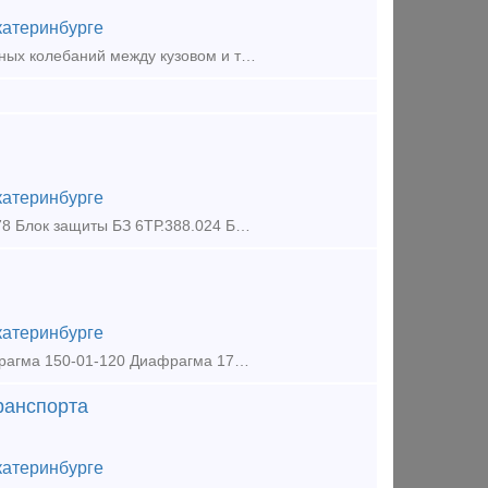
катеринбурге
Гидравлический гаситель колебаний 45.30.045 М - для гашения вертикальных колебаний между кузовом и тележкой пассажирского вагона. Гасители колебаний (демпферы) 45.30.045М применяются в
катеринбурге
Электронные блоки для пассажирских вагонов: Блок защиты БЗ 6ТР.388.078 Блок защиты БЗ 6ТР.388.024 Блок управление отоплением БУО 6ТР.388.025 Блок управления тиристорной защиты БТЗ
катеринбурге
Воротник 188-22 Воротник 504-07 Воротник 508-12 Воротник 511-06 Диафрагма 150-01-120 Диафрагма 170-01-03 Диафрагма 270-716-2 Диафрагма 270-773 Диафрагма 305-161-1
ранспорта
катеринбурге