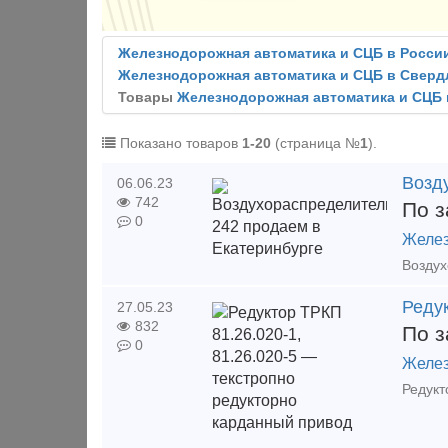
Железнодорожная автоматика и СЦБ в Росси
Железнодорожная автоматика и СЦБ в Сверд
Товары
Железнодорожная автоматика и СЦБ 
Показано товаров
1-20
(страница №
1
).
Возд
06.06.23
742
По з
0
Желез
Редук
27.05.23
832
По з
0
Желез