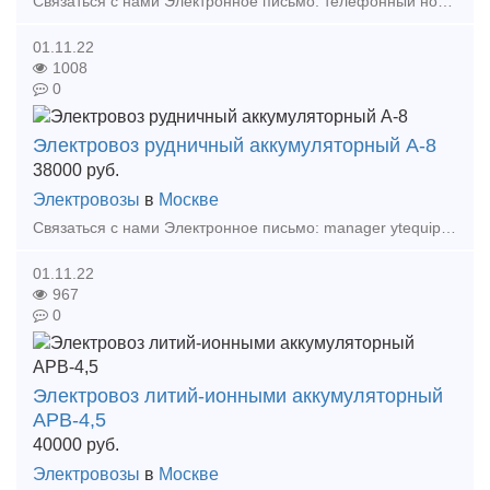
Связаться с нами Электронное письмо: телефонный номер: +86 17369222201 86 - 731 - 58528855 Аккумуляторный электровоз — это разновидность гусеничного тягового оборудовани
01.11.22
1008
0
Электровоз рудничный аккумуляторный А-8
38000
руб.
Электровозы
в
Москве
Связаться с нами Электронное письмо: manager ytequipment net export ytequipment net Веб-сайт: ytminig net/ телефонный номер: +86 17369222201 86 - 731 - 58528855
01.11.22
967
0
Электровоз литий-ионными аккумуляторный
АРВ-4,5
40000
руб.
Электровозы
в
Москве