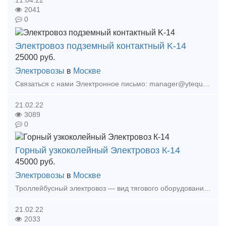
2041
0
Электровоз подземный контактный K-14
25000
руб.
Электровозы
в
Москве
Связаться с нами Электронное письмо: manager@ytequipment.net export@ytequipment.net Веб-сайт: http://www.ytminig.net/ телефонный номер: +86 17369222201 86 - 731 - 58528
21.02.22
3089
0
Горный узкоколейный Электровоз К-14
45000
руб.
Электровозы
в
Москве
Троллейбусный электровоз — вид тягового оборудования железнодорожного транспорта, работающий от трансформаторов и воздушных линий. В основном используется в шахтах, где нет риска взрыва. Благо
21.02.22
2033