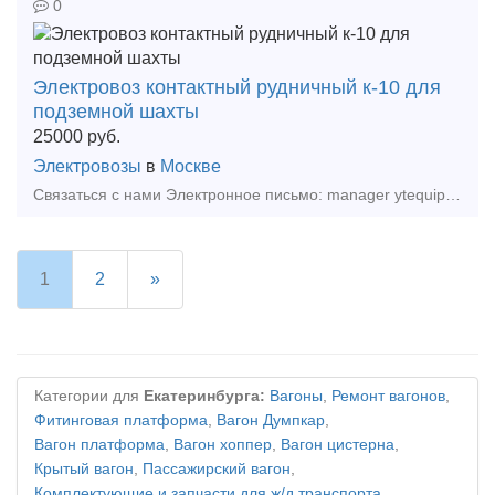
0
Электровоз контактный рудничный к-10 для
подземной шахты
25000
руб.
Электровозы
в
Москве
Связаться с нами Электронное письмо: manager ytequipment net export ytequipment net Веб-сайт: ytminig net/ телефонный номер: +86 17369222201 86 - 731 - 58528855
1
2
»
Категории для
Екатеринбурга:
Вагоны
,
Ремонт вагонов
,
Фитинговая платформа
,
Вагон Думпкар
,
Вагон платформа
,
Вагон хоппер
,
Вагон цистерна
,
Крытый вагон
,
Пассажирский вагон
,
Комплектующие и запчасти для ж/д транспорта
,