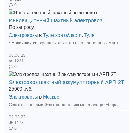
0
Инновационный шахтный электровоз
По запросу
Электровозы
в
Тульской области
,
Туле
• Новейший синхронный двигатель на постоянных магнитах; • Новая система управления двигателем на современных программируемых контролерах; • Литий-ионный батарейный ящик суммарной энергое
06.06.23
1221
0
Электровоз шахтный аккумуляторный АРП-2Т
25000
руб.
Электровозы
в
Москве
Связаться с нами Электронное письмо: manager ytequipment net export ytequipment.net Веб-сайт: ytminig net/ телефонный номер: +86 17369222201 86 - 731 - 58528855 Аккумулят
02.06.23
1178
0