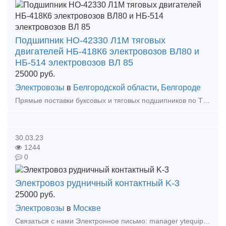
Подшипник НО-42330 Л1М тяговых
двигателей НБ-418К6 электровозов ВЛ80 и
НБ-514 электровозов ВЛ 85
25000
руб.
Электровозы
в
Белгородской области
,
Белгороде
Прямые поставки буксовых и тяговых подшипников по ТУ ВНИИП.048-1-00 от заводов ЕПК и ХАРП. Мы успешно поставляем этот недоступный для небольших ЖД потребителей и строго квотируемый, деф
30.03.23
1244
0
Электровоз рудничный контактный K-3
25000
руб.
Электровозы
в
Москве
Связаться с нами Электронное письмо: manager ytequipment net export ytequipment net Веб-сайт: ytminig net/ телефонный номер: +86 17369222201 86 - 731 - 58528855