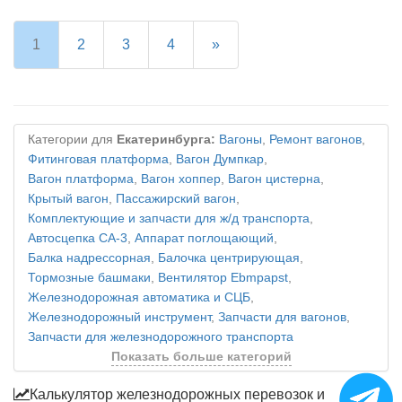
1
2
3
4
»
Категории для
Екатеринбурга:
Вагоны
,
Ремонт вагонов
,
Фитинговая платформа
,
Вагон Думпкар
,
Вагон платформа
,
Вагон хоппер
,
Вагон цистерна
,
Крытый вагон
,
Пассажирский вагон
,
Комплектующие и запчасти для ж/д транспорта
,
Автосцепка СА-3
,
Аппарат поглощающий
,
Балка надрессорная
,
Балочка центрирующая
,
Тормозные башмаки
,
Вентилятор Ebmpapst
,
Железнодорожная автоматика и СЦБ
,
Железнодорожный инструмент
,
Запчасти для вагонов
,
Запчасти для железнодорожного транспорта
Показать больше категорий
Калькулятор железнодорожных перевозок и