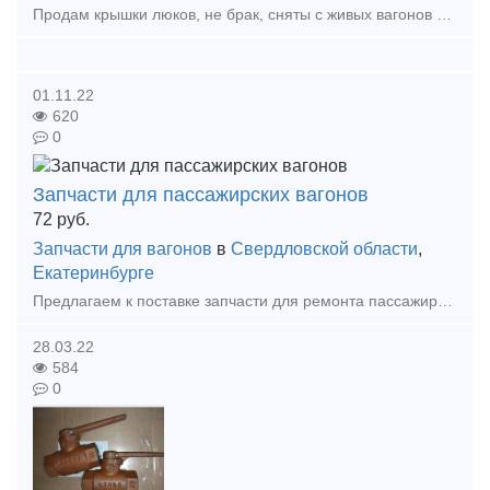
Продам крышки люков, не брак, сняты с живых вагонов в количестве 100 шт, цена 13000 руб с НДС. Тип предложения: предлагаю продукцию, услугу
01.11.22
620
0
Запчасти для пассажирских вагонов
72
руб.
Запчасти для вагонов
в
Свердловской области
,
Екатеринбурге
Предлагаем к поставке запчасти для ремонта пассажирских вагонов: Башмак поворотный б\у отрем. 80.40.120 2550р. Болт-валик башмака 3935Н 175р. Втулка цапфы траверсы 168. 40. 185, 10
28.03.22
584
0