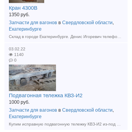
Кран 4300В
1350
руб.
Запчасти для вагонов
в
Свердловской области
,
Екатеринбурге
Склад в городе Екатеринбурге. Денис Игоревич телефон: 8-912-045-26-58. Перечень запчастей: Колодка тормозная гребневая тип М Колодка композиционная 25610-н Клин тягового хомута Клин фрикционный
03.02.22
1140
0
Подвагонная тележка КВЗ-И2
1000
руб.
Запчасти для вагонов
в
Свердловской области
,
Екатеринбурге
Купим исправную подвагонную тележку КВЗ-И2 из-под ИВТ, рефрижераторных вагонов БМЗ.