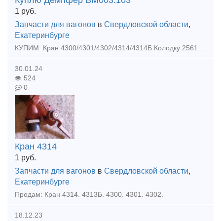
Куплю Демпфер ВМ003.103
1
руб.
Запчасти для вагонов
в
Свердловской области
,
Екатеринбурге
КУПИМ: Кран 4300/4301/4302/4314/4314Б Колодку 25610-Н Трубку Р17Б Вставка адаптера Накладка износостойкая Планка 6мм/10мм Планка контактная Ниппель Штуцер РИТМ ЭМПи-1
30.01.24
524
0
Кран 4314
1
руб.
Запчасти для вагонов
в
Свердловской области
,
Екатеринбурге
Продам: Кран 4314. 4313Б. 4300. 4301. 4302.
18.12.23