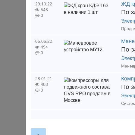
ЖД к
29.10.22
546
По з
0
Элект
Мане
05.05.22
494
По з
0
Элект
Комп
28.01.21
403
По з
0
Элект