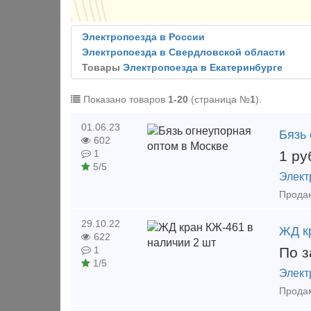
Электропоезда в России
Электропоезда в Свердловской области
Товары
Электропоезда в Екатеринбурге
Показано товаров
1-20
(страница №
1
).
01.06.23
Бязь
602
1
ру
1
5/5
Элект
29.10.22
ЖД к
622
По з
1
1/5
Элект