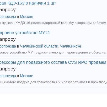
ран КДЭ-163 в наличии 1 шт
апросу
ропоезда
в
Москве
вровое устройство МУ12
апросу
ропоезда
в
Челябинской области
,
Челябинске
рессоры для подвижного состава CVS RPO продаем
апросу
ропоезда
в
Москве