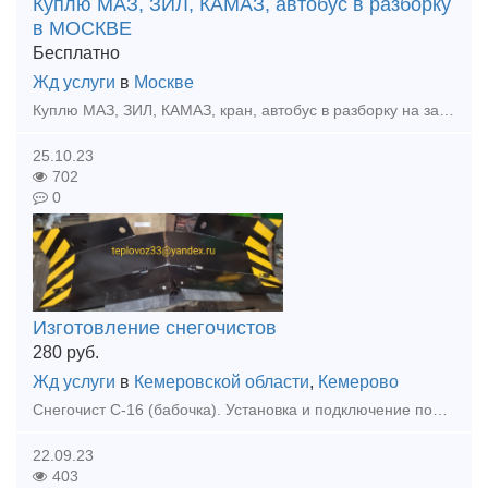
Куплю МАЗ, ЗИЛ, КАМАЗ, автобус в разборку
в МОСКВЕ
Бесплатно
Жд услуги
в
Москве
Куплю МАЗ, ЗИЛ, КАМАЗ, кран, автобус в разборку на запчасти в Москве Любого года и в любом состоянии, Условия вывоза и доставки по согласованию. цены договорные Контактный номер Руслан 8 965 3
25.10.23
702
0
Изготовление снегочистов
280
руб.
Жд услуги
в
Кемеровской области
,
Кемерово
Снегочист С-16 (бабочка). Установка и подключение подъёмного механизма ножей. Стоимость 280 000 рублей. Доставка в стоимость не включена.
22.09.23
403