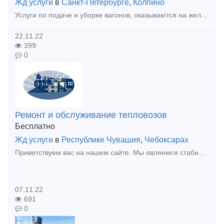
Жд услуги
в
Санкт-Петербурге
,
Колпино
Услуги по подаче и уборке вагонов, оказываются на железнодорожных путях необщего пользования, примыкающих к станции Пустынька (032105) Ленинградская область, Тосненский район, г. Никольское. Компания
22.11.22
399
0
Ремонт и обслуживание тепловозов
Бесплатно
Жд услуги
в
Республике Чувашия
,
Чебоксарах
Приветствуем вас на нашем сайте. Мы являемся стабильной и ответственной организацией, занимающейся поставкой запасных частей, техническим обслуживанием, ремонтом тепловозов серии: ТГК-2, ТГМ-23, ТГМ-
07.11.22
691
0