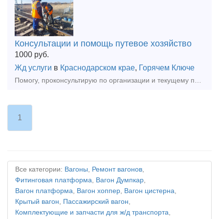
Консультации и помощь путевое хозяйство
1000
руб.
Жд услуги
в
Краснодарском крае
,
Горячем Ключе
Помогу, проконсультирую по организации и текущему проведению путевых работ на сети ржд, подъездных путях организаций. Полезно будет начинающим руководителям работ, если только что заступил на должн
1
Все категории:
Вагоны
,
Ремонт вагонов
,
Фитинговая платформа
,
Вагон Думпкар
,
Вагон платформа
,
Вагон хоппер
,
Вагон цистерна
,
Крытый вагон
,
Пассажирский вагон
,
Комплектующие и запчасти для ж/д транспорта
,