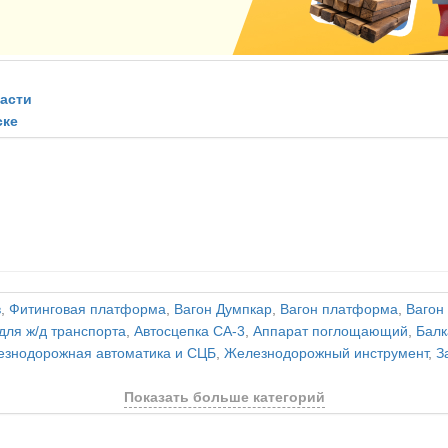
асти
ске
в
,
Фитинговая платформа
,
Вагон Думпкар
,
Вагон платформа
,
Вагон
для ж/д транспорта
,
Автосцепка СА-3
,
Аппарат поглощающий
,
Балк
знодорожная автоматика и СЦБ
,
Железнодорожный инструмент
,
З
Показать больше категорий
и