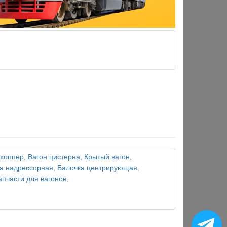
 хоппер
,
Вагон цистерна
,
Крытый вагон
,
а надрессорная
,
Балочка центрирующая
,
апчасти для вагонов
,