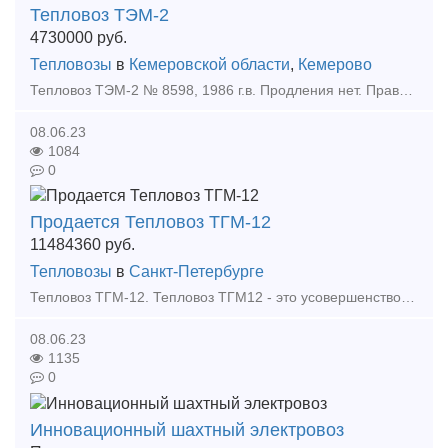
Тепловоз ТЭМ-2
4730000
руб.
Тепловозы
в
Кемеровской области
,
Кемерово
Тепловоз ТЭМ-2 № 8598, 1986 г.в. Продления нет. Права выезда на пути РЖД не имеет. В разобранном состоянии находится на территории Уфимского тепловозоремонтного завода. Продается с аукциона по
08.06.23
1084
0
Продается Тепловоз ТГМ-12
11484360
руб.
Тепловозы
в
Санкт-Петербурге
Тепловоз ТГМ-12. Тепловоз ТГМ12 - это усовершенствованная модификация тепловоза ТГМ6А, отличается от него улучшенной компоновкой агрегатов, применением без режимной двухтрансформаторной ги
08.06.23
1135
0
Инновационный шахтный электровоз