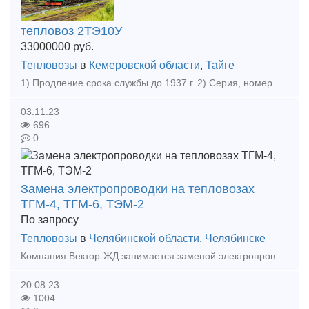
тепловоз 2ТЭ10У
33000000
руб.
Тепловозы
в
Кемеровской области
,
Тайге
1) Продление срока службы до 1937 г. 2) Серия, номер локомотива 2ТЭ10У 3) Возможность передислокации: ДА. 4) Год изготовления 1992 Продаем тепловоз серии 2ТЭ10У 1992 г.в. в исправном техническ
03.11.23
696
0
Замена электропроводки на тепловозах
ТГМ-4, ТГМ-6, ТЭМ-2
По запросу
Тепловозы
в
Челябинской области
,
Челябинске
Компания Вектор-ЖД занимается заменой электропроводки на тепловозах серии ТГМ-4, ТГМ-6, ТЭМ-2, с ревизией электрических машин и заменой электрических приборов. А также выполняет любые виды тех
20.08.23
1004