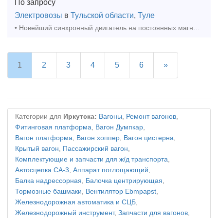
По запросу
Электровозы
в
Тульской области
,
Туле
• Новейший синхронный двигатель на постоянных магнитах; • Новая система управления двигателем на современных программируемых контролерах; • Литий-ионный батарейный ящик суммарной энергое
1
2
3
4
5
6
»
Категории для
Иркутска:
Вагоны
,
Ремонт вагонов
,
Фитинговая платформа
,
Вагон Думпкар
,
Вагон платформа
,
Вагон хоппер
,
Вагон цистерна
,
Крытый вагон
,
Пассажирский вагон
,
Комплектующие и запчасти для ж/д транспорта
,
Автосцепка СА-3
,
Аппарат поглощающий
,
Балка надрессорная
,
Балочка центрирующая
,
Тормозные башмаки
,
Вентилятор Ebmpapst
,
Железнодорожная автоматика и СЦБ
,
Железнодорожный инструмент
,
Запчасти для вагонов
,