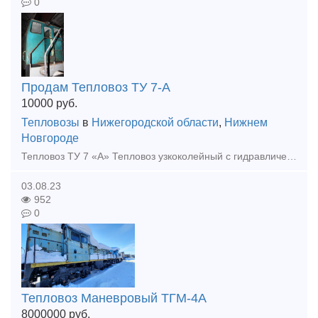
0
Продам Тепловоз ТУ 7-А
10000
руб.
Тепловозы
в
Нижегородской области
,
Нижнем
Новгороде
Тепловоз ТУ 7 «А» Тепловоз узкоколейный с гидравлической передачей. Дата выпуска: 1993 г. - 1 ШТ., 1987 Г. 2 ШТ. Тип и мощность дизеля, л.с. 400 л.с., 4 –х тактный Тип передачи: гидравлическая УГП
03.08.23
952
0
Тепловоз Маневровый ТГМ-4А
8000000
руб.