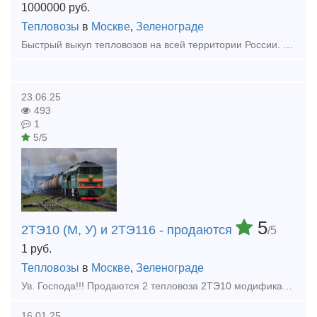
1000000
руб.
Тепловозы
в
Москве
,
Зеленограде
Быстрый выкуп тепловозов на всей территории России. Покупаем Тепловозы ТГМ. ТЭМ. ТГК. Купим списанные вагоны платформы, хопперы, цистерны, грузовые вагоны. Выкуп колесных пар вагонов. Покупае
23.06.25
493
1
5/5
5
2ТЭ10 (М, У) и 2ТЭ116 - продаются
/5
1
руб.
Тепловозы
в
Москве
,
Зеленограде
Ув. Господа!!! Продаются 2 тепловоза 2ТЭ10 модификации М и У. А также тепловоз 2ТЭ116. Говорю заранее - справок не даем!! Фото не высылаем!! Если у Вас есть необходимость в приобретении данной техни
16.01.25