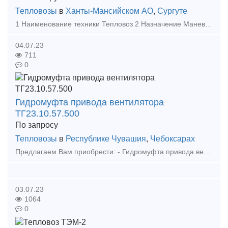
Тепловозы
в
Ханты-Мансийском АО
,
Сургуте
1 Наименование техники Тепловоз 2 Назначение Маневровый 3 Модель ТГМ-4А 4 Производитель ОАО «Людиновский тепловозостроительный завод» 5 Год изготовления 1984 6 Год ввода в эксплуатацию 1985 7 Ти
04.07.23
711
0
Гидромуфта привода вентилятора
ТГ23.10.57.500
По запросу
Тепловозы
в
Республике Чувашия
,
Чебоксарах
Предлагаем Вам приобрести: - Гидромуфта привода вентилятора ТГ23.10.57.500 Организация работает без НДС (на УСН). Отправка в любой город России транспортной компанией. Ждем ваших з
03.07.23
1064
0