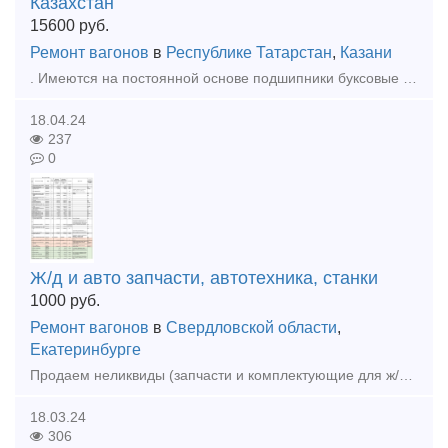
Казахстан
15600
руб.
Ремонт вагонов
в
Республике Татарстан
,
Казани
. Имеются на постоянной основе подшипники буксовые казахстанские, парные, упаковка не вскрывается. Паспорта на месте. Цена 15600 с ндс за 1 штуку . Всегда наличии партия 1008 шт. Паспорта и фото пре
18.04.24
237
0
Ж/д и авто запчасти, автотехника, станки
1000
руб.
Ремонт вагонов
в
Свердловской области
,
Екатеринбурге
Продаем неликвиды (запчасти и комплектующие для ж/д транспорта), станки, автотехнику, автозапчасти (новые). Перечень продаваемого имущества во вложенном файле. По запросу вышлем фото, список в эксель
18.03.24
306