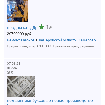
1
продам кат д9р
/5
29700000
руб.
Ремонт вагонов
в
Кемеровской области
,
Кемерово
Продаю бульдозер CAT D9R. Проведена предпродажная подготовка, тнвд проверен и отрегулирован на стенде. Ходовая система, гидравлика, КПП, фрикционы в отличном состоянии, сегменты натяжные колеса (ленив
07.06.24
234
0
подшипники буксовые новые производство