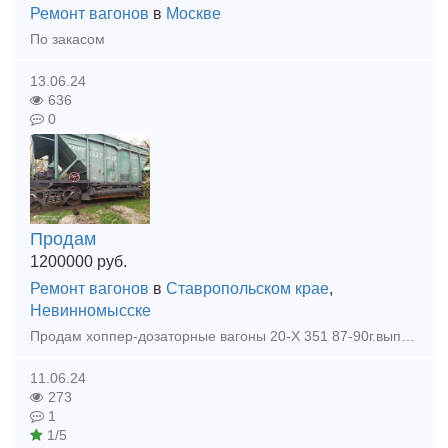
Ремонт вагонов
в
Москве
По закасом
13.06.24
636
0
Продам
1200000
руб.
Ремонт вагонов
в
Ставропольском крае
,
Невинномысске
Продам хоппер-дозаторные вагоны 20-Х 351 87-90г.выпуска, на пути собственного пользования! Вналичии 54 шт, так же имеется много другой ж.д техники!
11.06.24
273
1
1/5