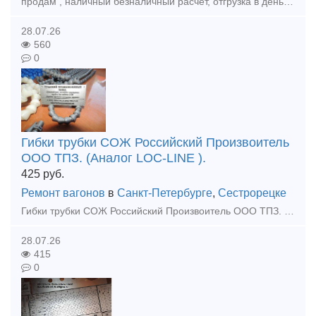
продам , наличный безналичный расчет, отгрузка в день оплаты , доставка любой транспортной по РФ и КЗ, Головка соединительного рукава А1 Р17Б.001 головка а1 р17б.001-2 ,а так же другеи запчасти
28.07.26
560
0
Гибки трубки СОЖ Российский Произвоитель
ООО ТПЗ. (Аналог LOC-LINE ).
425
руб.
Ремонт вагонов
в
Санкт-Петербурге
,
Сестрорецке
Гибки трубки СОЖ Российский Произвоитель ООО ТПЗ. (Аналог LOC-LINE ). Всегда в наличии! Тульский Промышленный Завод производит универсальные гибкие сегментоно-шарнирные трубки для подачи охлажадающ
28.07.26
415
0