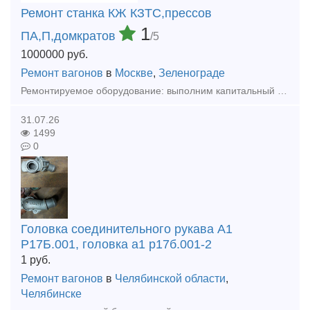
Ремонт станка КЖ КЗТС,прессов
1
ПА,П,домкратов
/5
1000000
руб.
Ремонт вагонов
в
Москве
,
Зеленограде
Ремонтируемое оборудование: выполним капитальный ремонт колёсотокарных (мод. КЖ1842, КЖ1843, UGB-150 ,UBB112ф3, осетокарные 1833, и колёсофрезерных КЖ-20,1836М.10 КЗТС, UBC-150, UBC-130, UBC-125 с Ч
31.07.26
1499
0
Головка соединительного рукава А1
Р17Б.001, головка а1 р17б.001-2
1
руб.
Ремонт вагонов
в
Челябинской области
,
Челябинске