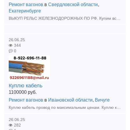
Ремонт вагонов
в
Свердловской области
,
Екатеринбурге
ВЫКУП РЕЛЬС ЖЕЛЕЗНОДОРОЖНЫХ ПО РФ. Купим всп жд Выкуп рельс бу Скупка жд путей Подкладки, накладки рельс, разбор жд путей. Болты - Костыли - Гайки Противоугон П65 - Шуруп Путевой -
26.06.25
344
0
Куплю кабель
1100000
руб.
Ремонт вагонов
в
Ивановской области
,
Вичуге
Куплю кaбeль провод по максимальным ценам. Куплю кабель силовой, кабель контрольный, кабель гибкий шланговый, провод с хранения, невостребованный, неликвид, остатки, новый, оптом, Дорого.
26.06.25
282