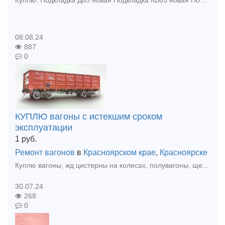
Куплю: Подкладка Д65 новая Подкладка КБ65 новая Подкладка КД65 новая Рельсы р65 новые и бу 1 группа Купим - Запчасти от стрелочных переводов (башмаки, лафеты, тяги межостряковые, вкладыши
08.08.24
887
0
КУПЛЮ вагоны с истекшим сроком
эксплуатации
1
руб.
Ремонт вагонов
в
Красноярском крае
,
Красноярске
Куплю вагоны, жд цистерны на колесах, полувагоны, щеповозы, думпкары, платформы с истекшим сроком эксплуатации по хорошей цене. По всей территории России. Анна тел. 8 933 329 45 40 Красноярск
30.07.24
268
0