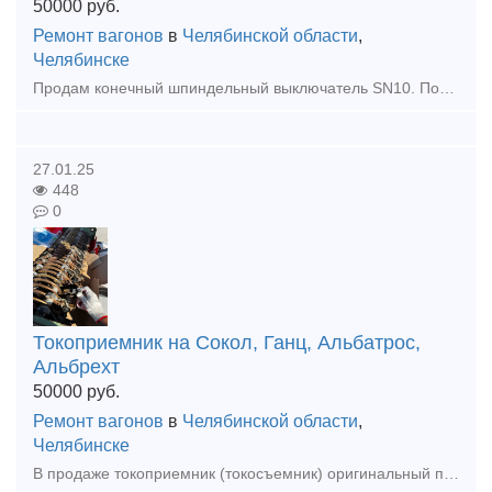
50000
руб.
Ремонт вагонов
в
Челябинской области
,
Челябинске
Продам конечный шпиндельный выключатель SN10. Подходит для кранов РДК, ЕДК, Ганс, Альбатрос и прочих. Отгрузка во все регионы РФ
27.01.25
448
0
Токоприемник на Сокол, Ганц, Альбатрос,
Альбрехт
50000
руб.
Ремонт вагонов
в
Челябинской области
,
Челябинске
В продаже токоприемник (токосъемник) оригинальный производства Takraf DDR (ГДР) на портальные и плавучие краны Сокол, Альбрехт, Альбатрос, Форель, Ганц, Кондор и прочие. Есть ревизия, есть с хранения