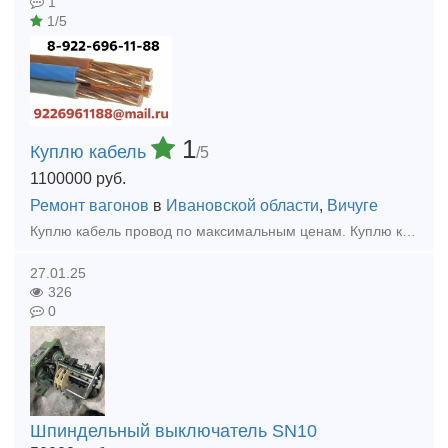
1
1/5
1
Куплю кабель
/5
1100000
руб.
Ремонт вагонов
в
Ивановской области
,
Вичуге
Куплю кaбeль провод по максимальным ценам. Куплю кабель силовой, кабель контрольный, кабель гибкий шланговый, провод с хранения, невостребованный, неликвид, остатки, новый, оптом, Дорого.
27.01.25
326
0
Шпиндельный выключатель SN10