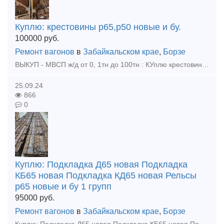
Куплю: крестовины р65,р50 новые и бу.
100000
руб.
Ремонт вагонов
в
Забайкальском крае
,
Борзе
ВЫКУП - МВСП ж/д от 0, 1тн до 100тн : КУплю крестовины р65 р50 , любой обьем! Куплю - подкладки КБ65, КД65, Д65, ДН6-65, СК65, СД65 новые, бу Куплю - накладки 1р65, 2р65 новые, бу Куплю
25.09.24
866
0
Куплю: Подкладка Д65 новая Подкладка
КБ65 новая Подкладка КД65 новая Рельсы
р65 новые и бу 1 групп
95000
руб.
Ремонт вагонов
в
Забайкальском крае
,
Борзе