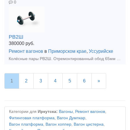
0
РВ2Ш
380000
руб.
Ремонт вагонов
в
Приморском крае
,
Уссурийске
Колёсные пары РВ2Ш. Отремонтированный обод 65мм и более
1
2
3
4
5
6
»
Категории для
Иркутска:
Вагоны
,
Ремонт вагонов
,
Фитинговая платформа
,
Вагон Думпкар
,
Вагон платформа
,
Вагон хоппер
,
Вагон цистерна
,