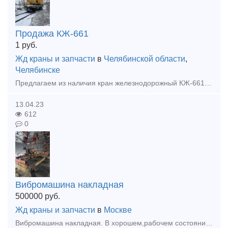
Продажа КЖ-661
1
руб.
Жд краны и запчасти
в
Челябинской области
,
Челябинске
Предлагаем из наличия кран железнодорожный КЖ-661, год выпуска - 2002. В собственности предприятия. Кран базового исполнения - со стрелой 15м и грузовым крюком. Укомплектован компрессорной установко
13.04.23
612
0
Вибромашина накладная
500000
руб.
Жд краны и запчасти
в
Москве
Вибромашина накладная. В хорошем,рабочем состоянии. Предназначена для выгрузки из полувагонов сыпучих грузов. Локация Москва