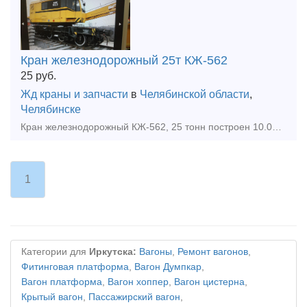
Кран железнодорожный 25т КЖ-562
25
руб.
Жд краны и запчасти
в
Челябинской области
,
Челябинске
Кран железнодорожный КЖ-562, 25 тонн построен 10.08.2010 года наработка всего 3300 мото-часов, состояние идеальное, все узлы и агрегаты в идеальном состоянии, вся техническая документация в полном ком
1
Категории для
Иркутска:
Вагоны
,
Ремонт вагонов
,
Фитинговая платформа
,
Вагон Думпкар
,
Вагон платформа
,
Вагон хоппер
,
Вагон цистерна
,
Крытый вагон
,
Пассажирский вагон
,