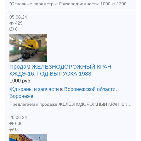
"Основные параметры: Грузоподъемность: 1000 кг / 2000 кг (под заказ) Радиус охвата – до 4000 мм Конструктивное исполнение: Основание для стационарного крепления к полу Складные опорные лапы Испо
05.08.24
429
0
Продам ЖЕЛЕЗНОДОРОЖНЫЙ КРАН
КЖДЭ-16, ГОД ВЫПУСКА 1988
1000
руб.
Жд краны и запчасти
в
Воронежской области
,
Воронеже
Предлагаем к продаже ЖЕЛЕЗНОДОРОЖНЫЙ КРАН КЖДЭ-16, ГОД ВЫПУСКА 1988. В случае проявления интереса к данному предложению – просим Вас предложить свою цену! +7(981)154-70-94 Степан
20.06.24
636
0