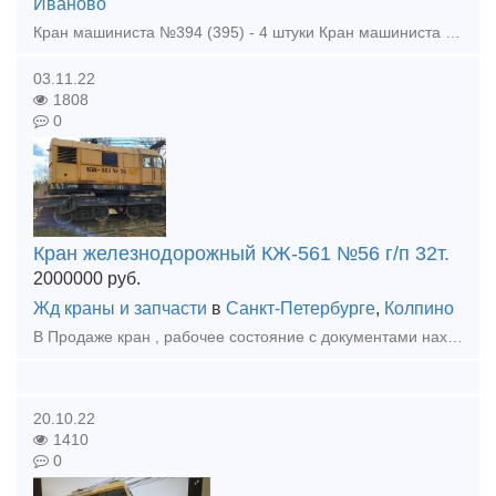
Иваново
Кран машиниста №394 (395) - 4 штуки Кран машиниста №254 с паспортом - 4 штуки Кран машиниста № 172(4ВК) -15 штук Кран машиниста №326 Кран концевой 4314 - 10 штук Клапан 5-1 5.24.04.200 Кла
03.11.22
1808
0
Кран железнодорожный КЖ-561 №56 г/п 32т.
2000000
руб.
Жд краны и запчасти
в
Санкт-Петербурге
,
Колпино
В Продаже кран , рабочее состояние с документами находится в Питере. Технические характеристики жд крана КЖ-561  Максимальная грузоподъемность: на выносных опорах, т без выносных опор, т: 25 16 
20.10.22
1410
0