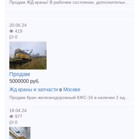
Продам ЖД краны! В рабочем состоянии, дополнительнаю информацию, фото, цены отправлю на почту! КДЭ-163 1979 ; КДЭ-253 1981; КДЭ-253 1982; КЖ-561 2000; КЖ-562 2005; КЖ-562 2005; КЖ-562 2006; КЖ-661 2
20.06.24
419
0
Продам
5000000
руб.
Жд краны и запчасти
в
Москве
Продам Кран железнодорожный КЖС-16 в наличии 2 единицы данной техники 2000 и 2007 годов выпуска, место нахождения г. Москва.Технические характеристики железнодорожного крана КЖС-16. Грузоподъёмность
18.04.24
977
0