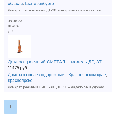
области
,
Екатеринбурге
Домкрат тепловозный ДТ-30 электрический поставляются в виде комплекта из 4-х штук домкратных стоек общей грузоподъемностью 120 тонн с общим и индивидуальными пультами управления. Технические характер
08.08.23
404
0
Домкрат реечный СИБТАЛЬ, модель ДР, 3Т
11475
руб.
Домкраты железнодорожные
в
Красноярском крае
,
Красноярске
Домкрат реечный СИБТАЛЬ ДР, 3Т – надёжное и удобное оборудование, предназначенное для подъема и удерживание на высоте тяжеловесных грузов различного назначения. Домкраты этого вида имеют широкие возм
1