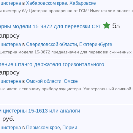
 цистерна
в
Хабаровском крае
,
Хабаровске
5
ерны модели 15-9872 для перевозки СУГ
/5
апросу
 цистерна
в
Свердловской области
,
Екатеринбурге
ление штанго-держателя горизонтального
апросу
 цистерна
в
Омской области
,
Омске
м цистерны 15-1613 или аналоги
7
руб.
 цистерна
в
Пермском крае
,
Перми