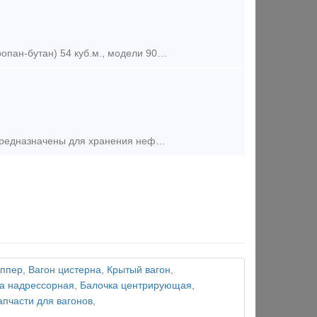
Цистерны, котлы, ж.д газовые, пропан, 54м3, б/у Цистерны ж.д газовые (пропан-бутан) 54 куб.м., модели 903-Р. Длина 10.7м, диаметр -2.65м, вес -17 тонн. По цене 450.000 руб.
В хорошем состоянии, пропаренные, чистые. Б/у ЖД цистерны. Емкости предназначены для хранения нефтепродуктов, химии, масел, продуктов ГСМ, воды и т.д. Объемы 85 м3 в наличии в СПБ 3 шт Тел+
оппер
,
Вагон цистерна
,
Крытый вагон
,
а надрессорная
,
Балочка центрирующая
,
апчасти для вагонов
,