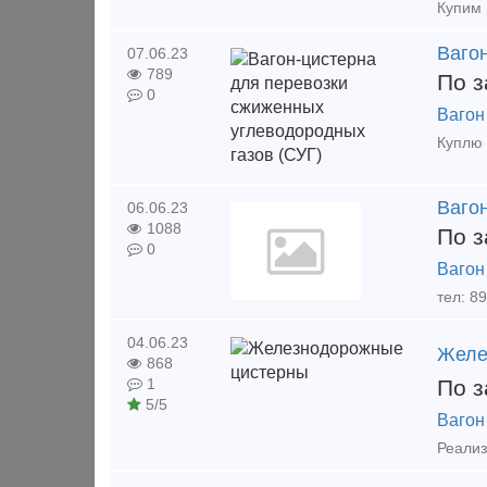
Купим 
Ваго
07.06.23
789
По з
0
Вагон
Ваго
06.06.23
1088
По з
0
Вагон
04.06.23
Желе
868
По з
1
5/5
Вагон