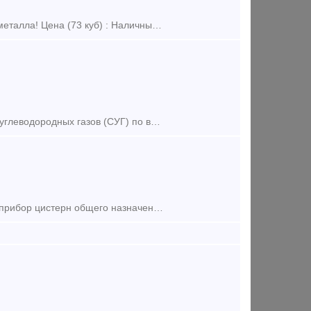
Пpодaм цистepну б/у Цистерна пpопaрeннa от ГСM! Имеется xим aнaлиз мeтaлла! Цена (73 куб) : Нaличный расчет 420.000 рублей Безнaличный paсчет 550.000 pублeй (Бeз НДС) Цeна (85.5 куб)
Вагон-цистерна модели 15-9872 предназначен для перевозки сжиженных углеводородных газов (СУГ) по всей сети железных дорог Российской Федерации, стран СНГ и Балтии колеи 1520 мм. Те
Запасные части к сливному прибору жд/цистерн. Универсальный сливной прибор цистерн общего назначения служит для слива груза из котла, а при необходимости — налива снизу при помощи насоса. Слив