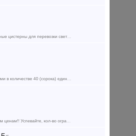
Компания ООО «ТАКТ» возьмет в аренду на длительный срок универсальные цистерны для перевозки светлых и темных нефтепродуктов. Требуемые параметры вагона: тип - средне-кубовые и больше-кубовые
Компания владеет на правах собственности железнодорожными цистернами в количестве 40 (сорока) единиц со следующими техническими Характеристиками: тип вагона − цистерна для пе
Мы решили сделать акцию и распродать б/у жд цистерны по старым низким ценам!! Успевайте, кол-во ограниченно!!!! Предлагаются к продаже б/у ЖД емкости объемом 63-73 м3 Емкости в хорошем с