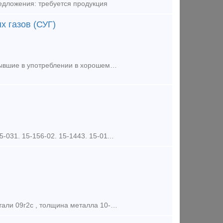
едложения: требуется продукция
х газов (СУГ)
Куплю вагон-цистерны для перевозки сжиженных углеводородных газов бывшие в употреблении в хорошем состоянии. В количестве до 50 штук. В хорошем рабочем состоянии. Модели 15-588-01, 15-6855
тел: 89114086131 Купим ЖД цистерны модели: 15-Ц863, 15-011. 15-021. 15-031. 15-156-02. 15-1443. 15-011-98. 15-021. 15-1443. 15-021. 15-1427. 15-1566. 15-1210. 15-1566. 15-031-97. 15
Реализуем жд цистерны 63м3 73м3 83м3 86м3, различных типов, Марка стали 09г2с , толщина металла 10-15 мм. Организуем доставку, наличный и безналичный расчет. Тип предложения: предл