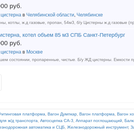
000
руб.
 цистерна
в
Челябинской области
,
Челябинске
истерна, котел объем 85 м3 СПБ Санкт-Петербург
000
руб.
 цистерна
в
Москве
Фитинговая платформа
,
Вагон Думпкар
,
Вагон платформа
,
Вагон х
для ж/д транспорта
,
Автосцепка СА-3
,
Аппарат поглощающий
,
Балк
знодорожная автоматика и СЦБ
,
Железнодорожный инструмент
,
З