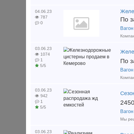
Желе
04.06.23
787
По з
0
Вагон
03.06.23
Желе
1074
По з
1
5/5
Вагон
03.06.23
Сезо
942
245
1
5/5
Вагон
03.06.23