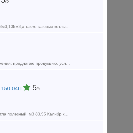
5
/5
Реализуем ж/д цистерны снятые с колесных пар под любые нужды,62м3,73м3,105м3,а также газовые котлы ж/д 54м3,полный комплект с тремя клапанами,доставка по всей России,налиичный безналичный расч
Продаём новые вагон-цистерны 15-9740. До 60 штук в месяц. Тип предложения: предлагаю продукцию, услугу
5
5-150-04П
/5
Грузоподъёмность, т, не более 66 Объём котла полный, м3 85,6 Объём котла полезный, м3 83,95 Калибр котла 90 Длина, мм - по осям сцепления автосцепок 12020 - по концевым балка