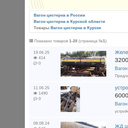
Вагон цистерна в России
Вагон цистерна в Курской области
Товары
Вагон цистерна в Курске
Показано товаров
1-20
(страница №
1
).
Желе
19.06.25
414
320
0
Вагон
устр
11.06.25
1490
600
0
Вагон
устрой
08.08.24
ЖД ци