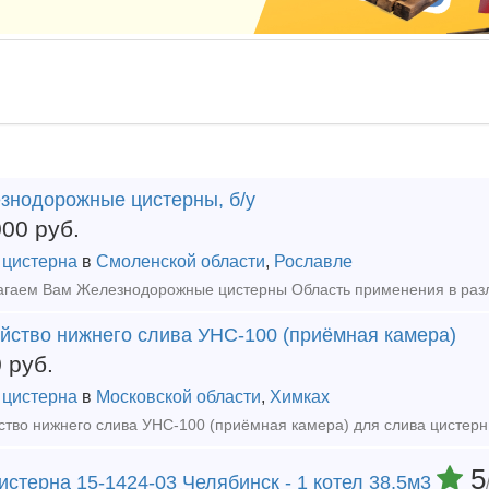
знодорожные цистерны, б/у
000
руб.
 цистерна
в
Смоленской области
,
Рославле
ойство нижнего слива УНС-100 (приёмная камера)
0
руб.
 цистерна
в
Московской области
,
Химках
ство нижнего слива УНС-100 (приёмная камера) для слива цистерн
5
стерна 15-1424-03 Челябинск - 1 котел 38,5м3