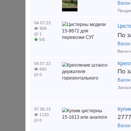
Вагон
04.07.23
Цист
958
По з
1
5/5
Вагон
Креп
04.07.23
660
По з
0
Вагон
Купи
07.06.23
1120
277
0
Вагон