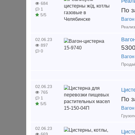
Реал
684
По з
1
5/5
Вагон
Ваго
02.06.23
897
530
0
Вагон
02.06.23
Цист
765
По з
1
5/5
Вагон
02.06.23
Цисте
669