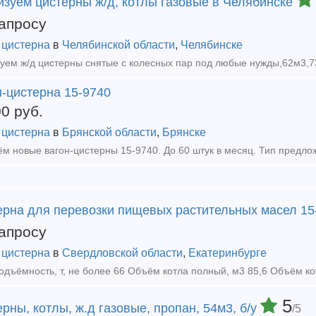
изуем цистерны ж/д, котлы газовые в Челябинске
апросу
 цистерна
в
Челябинской области
,
Челябинске
н-цистерна 15-9740
00
руб.
 цистерна
в
Брянской области
,
Брянске
ерна для перевозки пищевых растительных масел 1
апросу
 цистерна
в
Свердловской области
,
Екатеринбурге
5
рны, котлы, ж.д газовые, пропан, 54м3, б/у
/5