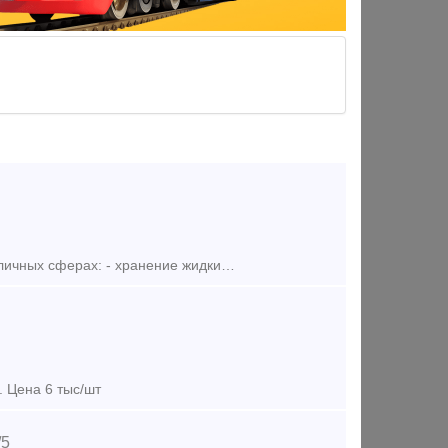
Предлагаем Вам Железнодорожные цистерны Область применения в различных сферах: - хранение жидких удобрений - хранение различных нефтепродуктов - хранение воды - использование как пожарные рез
. Цена 6 тыс/шт
/5