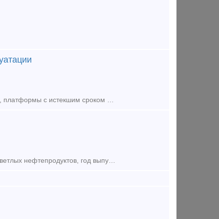
уатации
Куплю вагоны, жд цистерны на колесах, полувагоны, щеповозы, думпкары, платформы с истекшим сроком эксплуатации по хорошей цене. По всей территории России. Анна тел. 8 933 329 45 40 Красноярск Сер
Продаю 54 вагона-цистерны в хорошем состоянии. Цистерны б/у, из-под светлых нефтепродуктов, год выпуска 2019 года. Вся информация по телефону. +79301599257 телеграм, воцап.