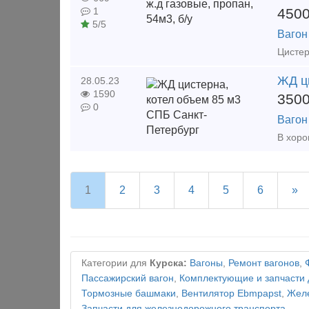
450
1
5/5
Вагон
ЖД ц
28.05.23
1590
350
0
Вагон
1
2
3
4
5
6
»
Категории для
Курска:
Вагоны
,
Ремонт вагонов
,
Пассажирский вагон
,
Комплектующие и запчасти 
Тормозные башмаки
,
Вентилятор Ebmpapst
,
Желе
Запчасти для железнодорожного транспорта