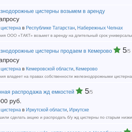
знодорожные цистерны возьмем в аренду
апросу
 цистерна
в
Республике Татарстан
,
Набережных Челнах
5
знодорожные цистерны продаем в Кемерово
/5
апросу
 цистерна
в
Кемеровской области
,
Кемерово
5
нная распродажа жд емкостей
/5
000
руб.
 цистерна
в
Иркутской области
,
Иркутске