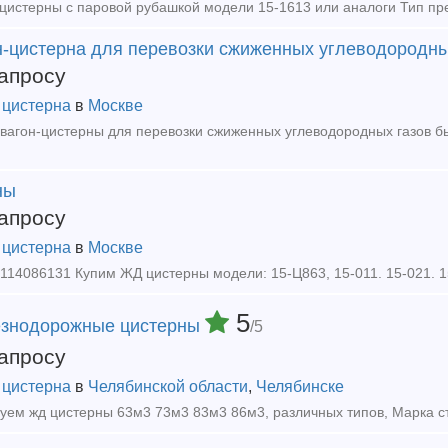
цистерны с паровой рубашкой модели 15-1613 или аналоги Тип пр
н-цистерна для перевозки сжиженных углеводородны
апросу
 цистерна
в
Москве
ны
апросу
 цистерна
в
Москве
5
знодорожные цистерны
/5
апросу
 цистерна
в
Челябинской области
,
Челябинске